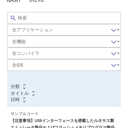
フ
サ
ィ
ル
ン
タ
プ
ー
ル
コ
ー
ド
分類
タイトル
タ
日時
イ
日
日
ト
時
時
サンプルコード
ル
【注意事項】USBインターフェースを搭載したルネサス製
エミュレータ製品およびフラッシュメモリプログラマ製品