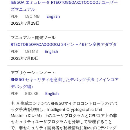
IE850A エミュレータ RTE0T0850AKCT00000J ユーザー
ズマニュアル
PDF
1.90 MB
English
2022年7月29日
マニュアル－開発ツール
RTE0T0850AKCA00000J 34ピン – 46ピン変換アダプタ
PDF
1.91 MB
English
2022年7月10日
アプリケーションノート
RH850 セキュリティを意識したデバッグ手法（メインコア
デバッグ編）
PDF
863 KB
English
AI生成コンテンツ:
RH850マイクロコントローラのデバ
ッグ手法を説明し、Intelligent Cryptographic Unit
Master（ICU-M）上のユーザプログラムとCPUコア上の非
セキュリティユーザプログラムを分離して管理すること
で、非セキュリティ開発者が秘匿情報に触れずにデバッグ