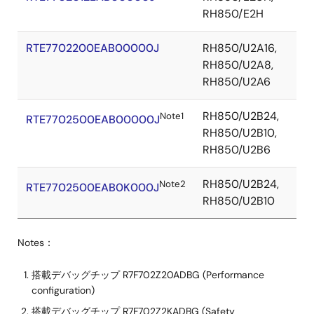
RH850/E2H
RTE7702200EAB00000J
RH850/U2A16,
RH850/U2A8,
RH850/U2A6
RH850/U2B24,
Note1
RTE7702500EAB00000J
RH850/U2B10,
RH850/U2B6
RH850/U2B24,
Note2
RTE7702500EAB0K000J
RH850/U2B10
Notes：
搭載デバッグチップ R7F702Z20ADBG (Performance
configuration)
搭載デバッグチップ R7F702Z2KADBG (Safety