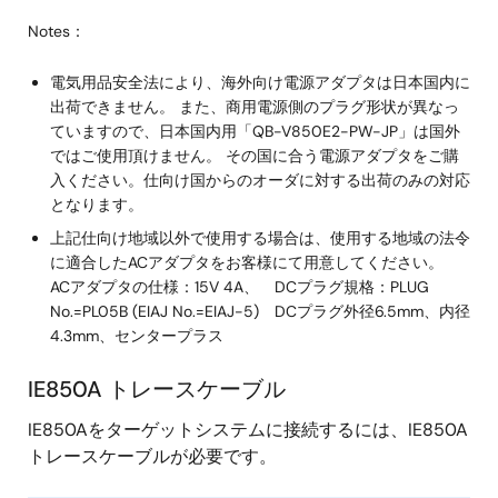
Notes：
電気用品安全法により、海外向け電源アダプタは日本国内に
出荷できません。 また、商用電源側のプラグ形状が異なっ
ていますので、日本国内用「QB-V850E2-PW-JP」は国外
ではご使用頂けません。 その国に合う電源アダプタをご購
入ください。仕向け国からのオーダに対する出荷のみの対応
となります。
上記仕向け地域以外で使用する場合は、使用する地域の法令
に適合したACアダプタをお客様にて用意してください。
ACアダプタの仕様：15V 4A、 DCプラグ規格：PLUG
No.=PL05B (EIAJ No.=EIAJ-5) DCプラグ外径6.5mm、内径
4.3mm、センタープラス
IE850A トレースケーブル
IE850Aをターゲットシステムに接続するには、IE850A
トレースケーブルが必要です。