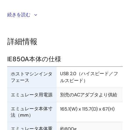
この動画では、RH850ファミリマイコン開発用のエミ
続きを読む
ュレータを紹介します。オンチップデバッグエミュレ
ータのE2エミュレータと、フルスペックエミュレータ
のIE850AとIE850を紹介しています。比較表にしてお
詳細情報
客様がどのエミュレータを選択すべきかを分かり易く
紹介します。また、E2エミュレータの拡張機能につい
て、詳しく紹介しております。
IE850A本体の仕様
USB 2.0（ハイスピード／フ
ホストマシンインタ
フェース
ルスピード）
エミュレータ用電源
別売のACアダプタより供給
エミュレータ本体寸
165.1(W) x 115.7(D) x 67(H)
法（mm）
エミュレータ本体重
約800g