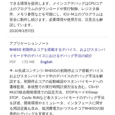
できる環境を提供します。メインコアデバッグはCPUコア
上のプログラムのダウンロードや実行制御、レジスタ操
作、メモリ参照などを可能にし、ICU-M上のプログラムは
安全に動作し続けます。必要環境や使用方法、注意点も解
説しています。
2020年3月17日
アプリケーションノート
RH850 初期停止コアを搭載するデバイス、およびスタンバ
イモード中のデバイスにおけるデバッグ手法の紹介
PDF
1.70 MB
English
AI生成コンテンツ:
RH850の初期停止コア搭載デバイス
およびスタンバイモード中のデバイスのデバッグ手法を解
説する。初期停止コアの起動確認やスタンバイモードへの
遷移監視、各状態での実行時間計測方法を含む。CS+や
MULTI統合開発環境での設定方法、STOPモードやDeep
STOP、Cyclic RUNなど各スタンバイモードのデバッグ手法
を詳述。開発環境やエミュレータ、インタフェースに関す
る用語定義も含み、低消費電力かつマルチコアRH850の効
率的なデバッグを支援する。