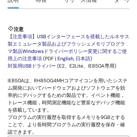
概
説明
特長
リリース情報
ターゲッ
要
注意
説
【注意事項】USBインターフェースを搭載したルネサス
明
製エミュレータ製品およびフラッシュメモリプログラ
マ製品Windowsドライバーポリシー変更に関するご使
用上の注意事項
(PDF |
English
,
日本語
)
対策用USBドライバー
(E2、E2Lite、IE850A専用)
IE850Aは、RH850G4MHコアマイコンを用いたシステ
ム開発においてハードウェアおよびソフトウェアを効
率的にデバッグするための製品です。イベント機能，
トレース機能，時間測定機能など豊富なデバッグ機能
を搭載しています。
プログラムの実行履歴を取得するメモリを9GBとする
ことで、より長時間プログラムの実行履歴を保存・確
認できます。