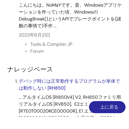
こんにちは。NoMaYです。昔、Windowsアプリケ
ーションを作っていた頃、Windowsの
DebugBreak()というAPIでブレークポイントを(諸
般の事情で)手作 ...
2023年6月21日
Tools & Compiler JP
Forum
ナレッジベース
デバッグ時には正常動作するプログラムが単体で
は動作しない [RH850]
... アルタイムOS [RI850V4] V2, RH850ファミリ用
リアルタイムOS [RV850], E2エミュレータ
上に戻る
[RTE0T00020KCE00000R], E1 エミュレータ
[R0E000010KCE00] EOL（生産終了）,
IE850A
[RTE0T0850AKCT00000J], IE850, e² studio, CS+