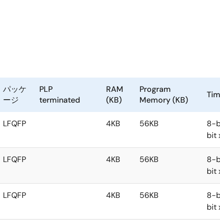
パッケ
PLP
RAM
Program
Tim
ージ
terminated
(KB)
Memory (KB)
LFQFP
4KB
56KB
8-b
bit
LFQFP
4KB
56KB
8-b
bit
LFQFP
4KB
56KB
8-b
bit