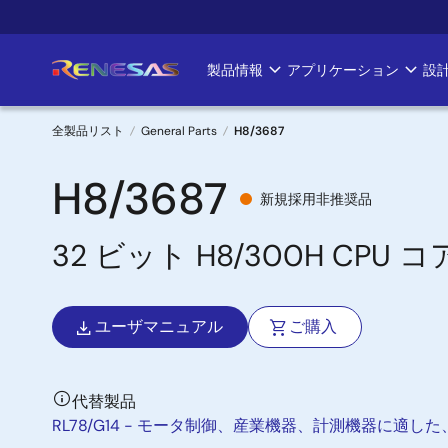
メ
イ
ン
製品情報
アプリケーション
設
Main
コ
ン
navigation
テ
全製品リスト
General Parts
H8/3687
ン
パ
ツ
H8/3687
新規採用非推奨品
に
ン
移
32 ビット H8/300H C
く
動
ず
ユーザマニュアル
ご購入
代替製品
RL78/G14 - モータ制御、産業機器、計測機器に