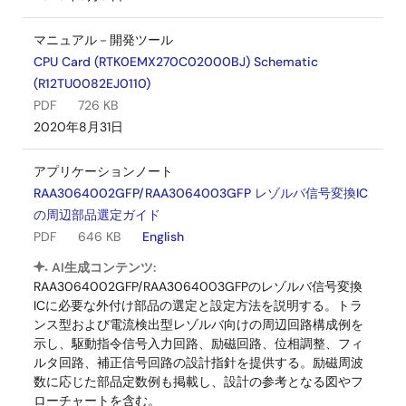
マニュアル－開発ツール
CPU Card (RTK0EMX270C02000BJ) Schematic
(R12TU0082EJ0110)
PDF
726 KB
2020年8月31日
アプリケーションノート
RAA3064002GFP/RAA3064003GFP レゾルバ信号変換IC
の周辺部品選定ガイド
PDF
646 KB
English
AI生成コンテンツ:
RAA3064002GFP/RAA3064003GFPのレゾルバ信号変換
ICに必要な外付け部品の選定と設定方法を説明する。トラ
ンス型および電流検出型レゾルバ向けの周辺回路構成例を
示し、駆動指令信号入力回路、励磁回路、位相調整、フィ
ルタ回路、補正信号回路の設計指針を提供する。励磁周波
数に応じた部品定数例も掲載し、設計の参考となる図やフ
ローチャートを含む。