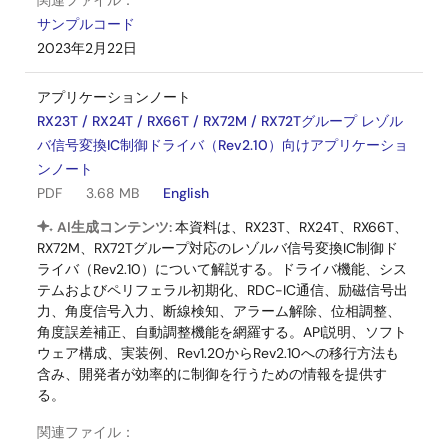
関連ファイル：
サンプルコード
2023年2月22日
アプリケーションノート
RX23T / RX24T / RX66T / RX72M / RX72Tグループ レゾル
バ信号変換IC制御ドライバ（Rev2.10）向けアプリケーショ
ンノート
PDF
3.68 MB
English
AI生成コンテンツ:
本資料は、RX23T、RX24T、RX66T、
RX72M、RX72Tグループ対応のレゾルバ信号変換IC制御ド
ライバ（Rev2.10）について解説する。ドライバ機能、シス
テムおよびペリフェラル初期化、RDC-IC通信、励磁信号出
力、角度信号入力、断線検知、アラーム解除、位相調整、
角度誤差補正、自動調整機能を網羅する。API説明、ソフト
ウェア構成、実装例、Rev1.20からRev2.10への移行方法も
含み、開発者が効率的に制御を行うための情報を提供す
る。
関連ファイル：