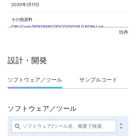
2020年1月17日
その他資料
CPU Card (RTK0EMX270C02000BJ) BOM List
15件
PDF
278 KB
2019年11月29日
その他資料
設計・開発
Inverter board (RTK0EM0000B11020BJ) BOM List
PDF
254 KB
設
2019年11月29日
ソフトウェア／ツール
サンプルコード
計・
マニュアル－開発ツール
開
Inverter board (RTK0EM0000B11020BJ) Pattern
発
ソフトウェア／ツール
Drawing
ソ
PDF
2.38 MB
フ
2019年8月19日
ト
Software