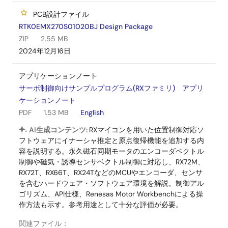
PCB設計ファイル
RTK0EMX270S01020BJ Design Package
ZIP
2.55 MB
2024年12月16日
アプリケーションノート
サーボ制御向けサンプルプログラム(RXファミリ) アプリ
ケーションノート
PDF
1.53 MB
English
AI生成コンテンツ:
RXマイコンを用いた位置制御対応ソ
フトウェアにイナーシャ推定と原点復帰機能を追加する内
容を説明する。永久磁石同期モータのエンコーダベクトル
制御や磁気・誘導センサベクトル制御に対応し、RX72M、
RX72T、RX66T、RX24TなどのMCUやエンコーダ、センサ
を含むハードウェア・ソフトウェア環境を解説。制御アル
ゴリズム、API仕様、Renesas Motor Workbenchによる操
作方法も示す。参考用途として十分な評価が必要。
関連ファイル：