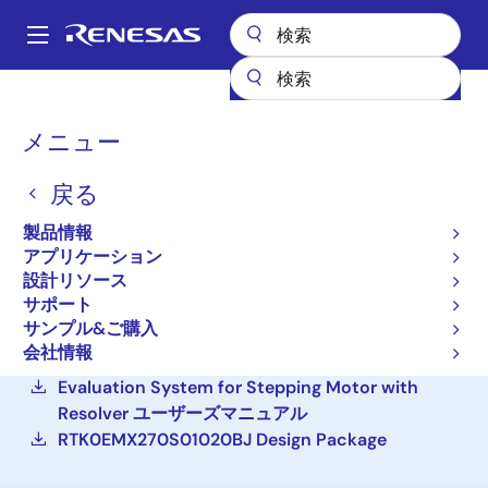
メ
イ
A
ン
Main
コ
設計リソース
ボード＆キット
MOTOR-RSSK-STEPPER
navigation
ン
パ
メニュー
テ
Evaluation System for
ン
ン
Stepping Motor with
戻る
ツ
く
に
Resolver
ず
製品情報
移
アプリケーション
MOTOR-RSSK-STEPPER
動
アクティブ
設計リソース
サポート
サンプル&ご購入
ご購入
会社情報
Evaluation System for Stepping Motor with
Resolver ユーザーズマニュアル
RTK0EMX270S01020BJ Design Package