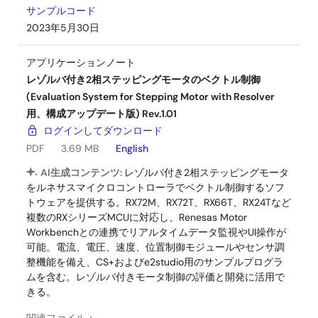
サンプルコード
2023年5月30日
アプリケーションノート
レゾルバ付き2相ステッピングモータのベクトル制御
(Evaluation System for Stepping Motor with Resolver
用、構成アップデート版) Rev.1.01
ログインしてダウンロード
PDF
3.69 MB
English
AI生成コンテンツ:
レゾルバ付き2相ステッピングモータ
をルネサスマイクロコントローラでベクトル制御するソフ
トウェアを提供する。RX72M、RX72T、RX66T、RX24Tなど
複数のRXシリーズMCUに対応し、Renesas Motor
Workbenchとの連携でリアルタイムデータ監視やUI操作が
可能。電流、電圧、速度、位置制御モジュールやセンサ調
整機能を備え、CS+およびe2studio用のサンプルプログラ
ムを含む。レゾルバ付きモータ制御の評価と開発に活用で
きる。