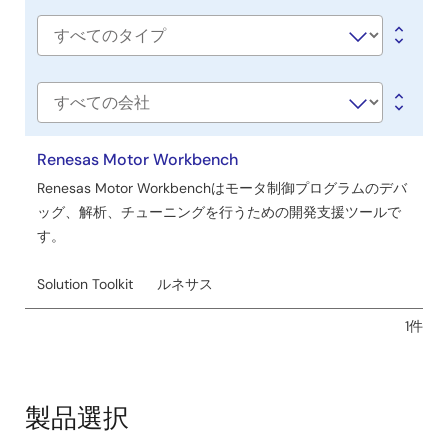
title
ウ
ェ
Software
ア
type
／
ツ
会
社
ー
名
Renesas Motor Workbench
ル
Renesas Motor Workbenchはモータ制御プログラムのデバ
ッグ、解析、チューニングを行うための開発支援ツールで
す。
Solution Toolkit
ルネサス
1件
製品選択