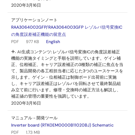
2020年3月16日
アプリケーションノート
RAA3064002GFP/RAA3064003GFP レゾルバ信号変換IC
の角度誤差補正機能の留意点
PDF
977 KB
English
AI生成コンテンツ:
レゾルバ信号変換ICの角度誤差補正
機能の実施タイミングと手順を説明しています。ゲイン補
正、位相補正、キャリア誤差補正の3種類の補正に焦点を当
て、製品開発の各工程担当者に応じた3つのユースケースを
示します。ゲイン・位相補正は制御ボード出荷前に実施
し、キャリア誤差補正はレゾルバを回転させて最終製品組
み立て前に行います。修理・交換時の補正方法も解説し、
補正値の管理の重要性を強調しています。
2020年3月16日
マニュアル－開発ツール
Inverter board (RTK0EM0000B11020BJ) Schematic
PDF
1.73 MB