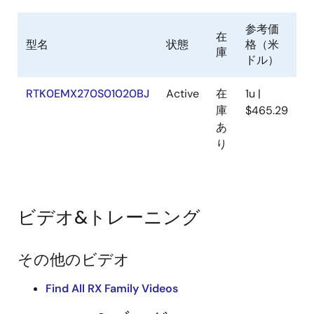
参考価
在
型名
状態
格（米
庫
ドル）
RTK0EMX270S01020BJ
Active
在
1u |
庫
$465.29
あ
り
ビデオ&トレーニング
その他のビデオ
Find All RX Family Videos