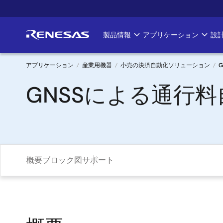
メ
イ
ン
製品情報
アプリケーション
設
Main
コ
ン
navigation
テ
アプリケーション
産業用機器
小売の決済自動化ソリューション
ン
パ
GNSSによる通行
ツ
に
ン
移
く
動
ず
概要
ブロック図
サポート