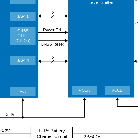
Level Shifter
2
UART0
G
Power EN
GNSS
CTRL
(GPIOs)
GNSS Reset
2
UART1
VCCA
VCCB
V
CC
3.3
V
Li-Po Battery
~4.2V
Charger Circuit
3.6~4.2V