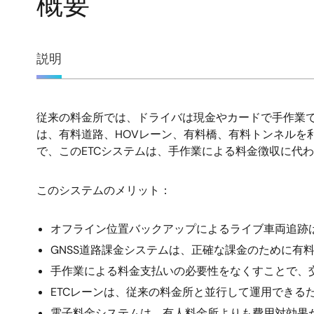
概要
概
説明
要
従来の料金所では、ドライバは現金やカードで手作業で
説
は、有料道路、HOVレーン、有料橋、有料トンネルを
で、このETCシステムは、手作業による料金徴収に代
明
このシステムのメリット：
オフライン位置バックアップによるライブ車両追跡
GNSS道路課金システムは、正確な課金のために有
手作業による料金支払いの必要性をなくすことで、
ETCレーンは、従来の料金所と並行して運用できる
電子料金システムは、有人料金所よりも費用対効果