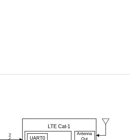
LTE Cat-1
Antenna
2
UART0
Out