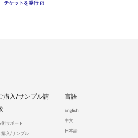
チケットを発行
ご購入/サンプル請
言語
求
English
中文
技術サポート
日本語
ご購入/サンプル