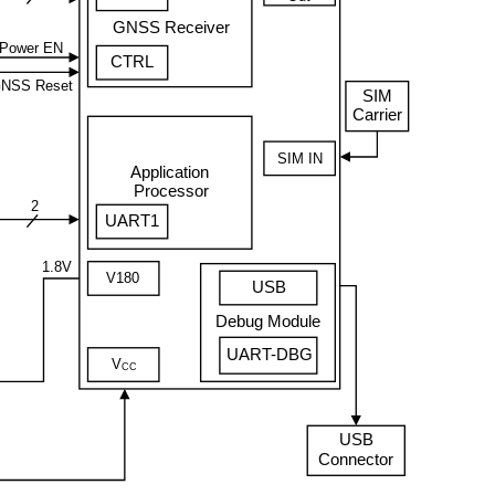
GNSS Receiver
Power EN
CTRL
NSS Reset
SIM
Carrier
SIM IN
Application
Processor
2
UART1
1.
8
V
V180
USB
Debug Module
UART-DBG
V
CC
USB
Connector