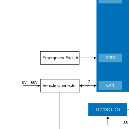
Emergency Switch
GPIO
2
9V
–
6
0
V
Vehicle Connector
CAN
DC/DC LDO
3.6