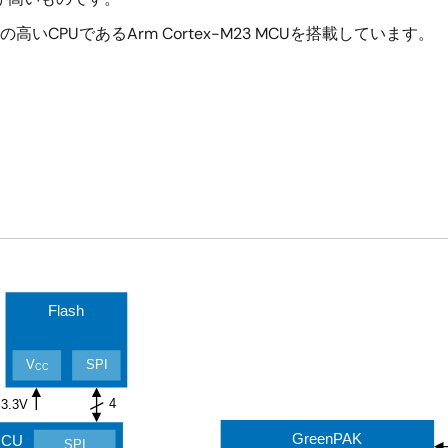
いCPUであるArm Cortex-M23 MCUを搭載しています。
Flash
V
SPI
CC
4
3.3
V
GreenPAK
MCU
SPI