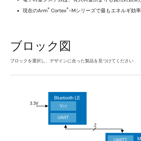
®
®
現在のArm
Cortex
-Mシリーズで最もエネルギ効率の高
ブロック図
ブロックを選択し、デザインに合った製品を見つけてください
Skip
interactive
Exiting
block
Interactive
diagram
Block
Bluetooth LE
Diagram
3.3
V
V
CC
UART
2
UART2