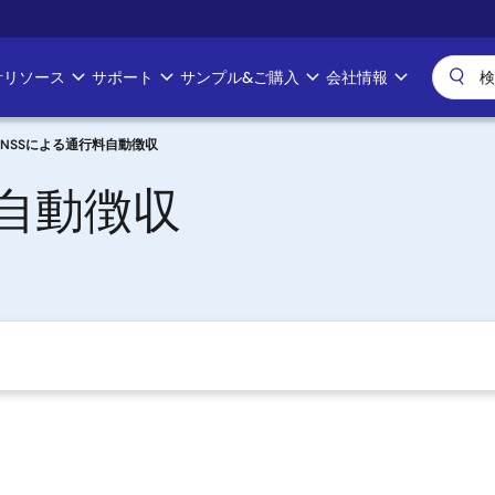
計リソース
サポート
サンプル&ご購入
会社情報
GNSSによる通行料自動徴収
料自動徴収