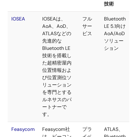
技術
IOSEA
IOSEAは、
フル
Bluetooth
AoA、AoD、
サー
LE 5.1向け
ATLASなどの
ビス
AoA/AoD
先進的な
ソリュー
Bluetooth LE
ション
技術を搭載し
た超精密屋内
位置情報およ
び位置測位ソ
リューション
を専門とする
ルネサスのパ
ートナーで
す。
Feasycom
Feasycom社
プラ
ATLAS、
は、ビーコン
イベ
Bluetooth