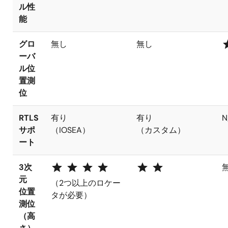
ル性
能
st
グロ
無し
無し
ーバ
ル位
置測
位
RTLS
有り
有り
N
サポ
（IOSEA）
（カスタム）
ート
star star star star
star star
3次
元
（2つ以上のロケー
位置
タが必要）
測位
（高