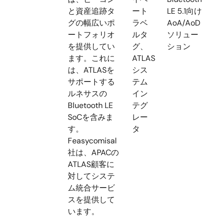
と資産追跡タ
ート
LE 5.1向け
グの幅広いポ
ラベ
AoA/AoD
ートフォリオ
ルタ
ソリュー
を提供してい
グ、
ション
ます。これに
ATLAS
は、ATLASを
シス
サポートする
テム
ルネサスの
イン
Bluetooth LE
テグ
SoCを含みま
レー
す。
タ
Feasycomisal
社は、APACの
ATLAS顧客に
対してシステ
ム統合サービ
スを提供して
います。