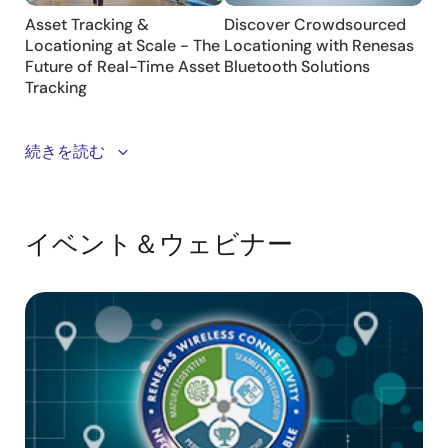
Discover the future of asset tracking and locationing
続きを読む
with
ATLAS
, Renesas' cutting-edge solution for
precise, reliable, and scalable real-time tracking. This
demo video showcases five critical demonstrations of
イベント＆ウェビナー
ATLAS in action, highlighting its unparalleled
accuracy, high-precision geo-fencing, through-wall
tracking capabilities, and extensive range. See how
ATLAS can transform your asset management with its
advanced technology and innovative features.