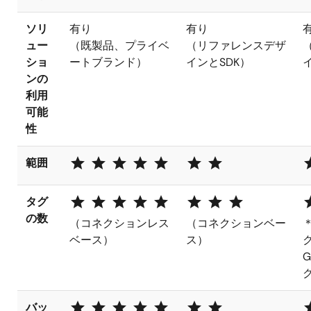
ソリ
有り
有り
ュー
（既製品、プライベ
（リファレンスデザ
ショ
ートブランド）
インとSDK）
ンの
利用
可能
性
star star star star star
star star
st
範囲
star star star star star
star star star
st
タグ
の数
（コネクションレス
（コネクションベー
＊
ベース）
ス）
ク
G
ク
star star star star star
star star
st
バッ