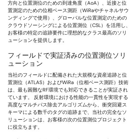
方向と位置測位のための到達角度（AoA）、近接と位
置測定のための位相ベース測距（WiRaやチャネルサウ
ンディングで使用）、グローバルな位置測定のための
クラウドソーシングによる位置測位（CSL）を活用し、
お客様の特定の追跡要件に理想的なクラス最高のソリ
ューションを提供します。
フィールドで実証済みの位置測位ソリ
ューション
当社のフィールドに配備された大規模な資産追跡と位
置測位（ATLAS）およびWiRa（位相ベース測距）技術
は、最も困難なRF環境でも対応できることが実証され
ています。 反射環境における性能の一貫性を実現する
高度なマルチパス除去アルゴリズムから、衝突回避ス
キーマによる数千のタグの追跡まで、当社の完全なソ
リューションは、お客様の次の位置測位プロジェクト
に役立ちます。