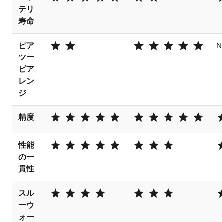
テリ
寿命
star star
star star star star star
ピア
N
ツー
ピア
レン
ジ
star star star star star
star star star star star
st
精度
star star star star star
star star star
st
性能
の一
貫性
star star star star
star star star
st
スル
ーウ
ォー