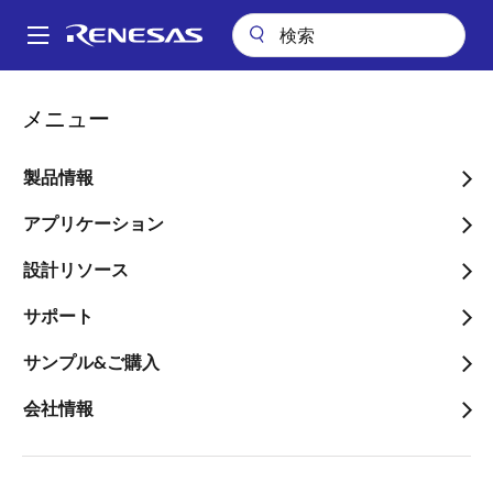
メ
イ
A
ン
Main
コ
アプリケーション
キーテクノロジー
トラッキング & 位置測位
navigation
メニュー
ン
パ
トラッキング & 位置測位
テ
ン
ン
製品情報
ツ
く
画像
に
アプリケーション
ず
移
設計リソース
動
サポート
サンプル&ご購入
会社情報