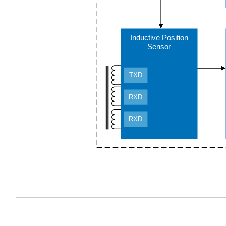
Inductive Position
Sensor
TXD
RXD
RXD