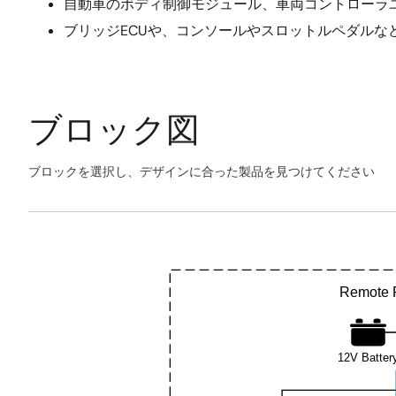
自動車のボディ制御モジュール、車両コントローラ
ブリッジECUや、コンソールやスロットルペダルなど
ブロック図
ブロックを選択し、デザインに合った製品を見つけてください
Skip
interactive
Exiting
block
Interactive
diagram
Block
Diagram
Remote P
12V Batter