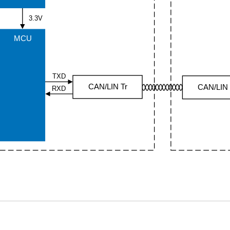
3.3V
MCU
TXD
CAN/LIN Tr
CAN/LIN 
RXD