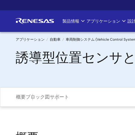
メ
イ
ン
製品情報
アプリケーション
設
Main
コ
ン
navigation
テ
アプリケーション
自動車
車両制御システム (Vehicle Control Syste
ン
パ
誘導型位置センサと
ツ
に
ン
移
く
動
ず
概要
ブロック図
サポート