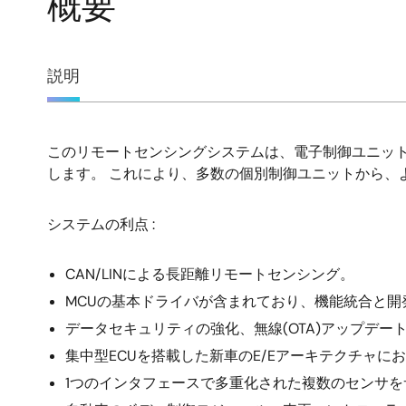
概要
概
説明
要
このリモートセンシングシステムは、電子制御ユニット(
説
します。 これにより、多数の個別制御ユニットから、
明
システムの利点 :
CAN/LINによる長距離リモートセンシング。
MCUの基本ドライバが含まれており、機能統合と開
データセキュリティの強化、無線(OTA)アップデ
集中型ECUを搭載した新車のE/Eアーキテクチャ
1つのインタフェースで多重化された複数のセンサ