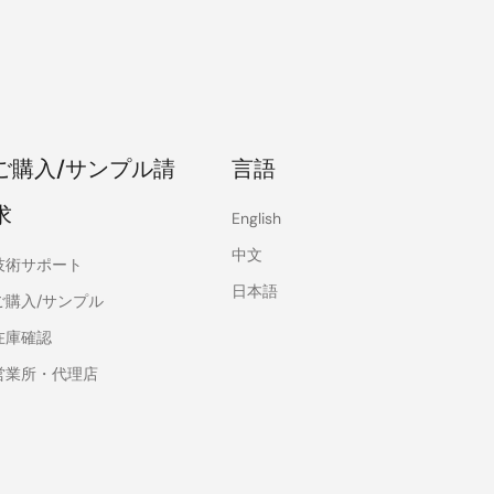
ご購入/サンプル請
言語
求
English
中文
技術サポート
日本語
ご購入/サンプル
在庫確認
営業所・代理店