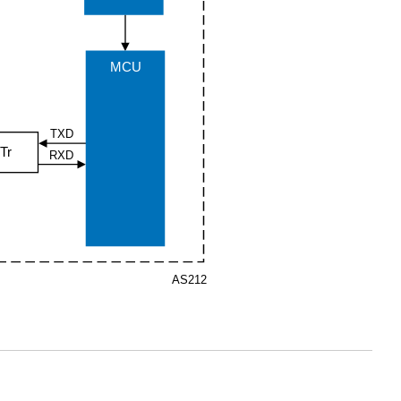
MCU
TXD
Tr
RXD
AS212