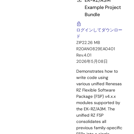
EK-RZ/A3M
Example Project
Bundle
ログインしてダウンロー
ド
ZIP
22.26 MB
R20AN0829EA0401
Rev.4.01
2026年5月08日
Demonstrates how to
write code using
various unified Renesas
RZ Flexible Software
Package (FSP) v4.x.x
modules supported by
the EK-RZ/A3M. The
unified RZ FSP
consolidates all
previous family‑specific
FSPs into a single