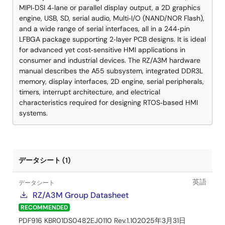
MIPI‑DSI 4‑lane or parallel display output, a 2D graphics
engine, USB, SD, serial audio, Multi‑I/O (NAND/NOR Flash),
and a wide range of serial interfaces, all in a 244‑pin
LFBGA package supporting 2‑layer PCB designs. It is ideal
for advanced yet cost‑sensitive HMI applications in
consumer and industrial devices. The RZ/A3M hardware
manual describes the A55 subsystem, integrated DDR3L
memory, display interfaces, 2D engine, serial peripherals,
timers, interrupt architecture, and electrical
characteristics required for designing RTOS‑based HMI
systems.
データシート (1)
英語
データシート
RZ/A3M Group Datasheet
RECOMMENDED
PDF
916 KB
R01DS0482EJ0110 Rev.1.10
2025年3月31日