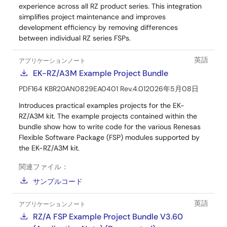
experience across all RZ product series. This integration
simplifies project maintenance and improves
development efficiency by removing differences
between individual RZ series FSPs.
英語
アプリケーションノート
EK-RZ/A3M Example Project Bundle
PDF
164 KB
R20AN0829EA0401 Rev.4.01
2026年5月08日
Introduces practical examples projects for the EK-
RZ/A3M kit. The example projects contained within the
bundle show how to write code for the various Renesas
Flexible Software Package (FSP) modules supported by
the EK-RZ/A3M kit.
関連ファイル：
サンプルコード
英語
アプリケーションノート
RZ/A FSP Example Project Bundle V3.60