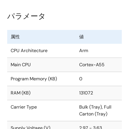
パラメータ
属性
値
CPU Architecture
Arm
Main CPU
Cortex-A55
Program Memory (KB)
0
RAM (KB)
131072
Carrier Type
Bulk (Tray), Full
Carton (Tray)
Supply Voltage (V)
2.97 - 3.63