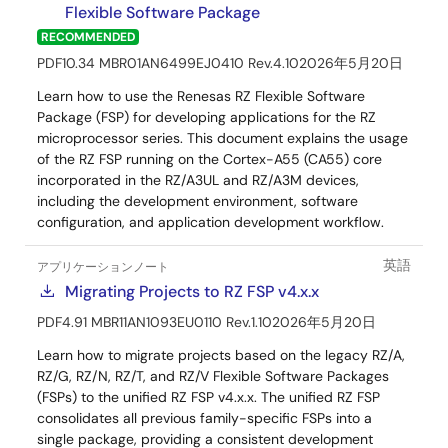
Flexible Software Package
RECOMMENDED
PDF
10.34 MB
R01AN6499EJ0410 Rev.4.10
2026年5月20日
Learn how to use the Renesas RZ Flexible Software
Package (FSP) for developing applications for the RZ
microprocessor series. This document explains the usage
of the RZ FSP running on the Cortex-A55 (CA55) core
incorporated in the RZ/A3UL and RZ/A3M devices,
including the development environment, software
configuration, and application development workflow.
英語
アプリケーションノート
Migrating Projects to RZ FSP v4.x.x
PDF
4.91 MB
R11AN1093EU0110 Rev.1.10
2026年5月20日
Learn how to migrate projects based on the legacy RZ/A,
RZ/G, RZ/N, RZ/T, and RZ/V Flexible Software Packages
(FSPs) to the unified RZ FSP v4.x.x. The unified RZ FSP
consolidates all previous family-specific FSPs into a
single package, providing a consistent development