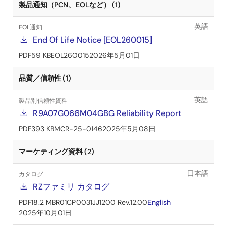
製品通知（PCN、EOLなど） (1)
英語
EOL通知
End Of Life Notice [EOL260015]
PDF
59 KB
EOL260015
2026年5月01日
品質／信頼性 (1)
英語
製品別信頼性資料
R9A07G066M04GBG Reliability Report
PDF
393 KB
MCR-25-0146
2025年5月08日
マーケティング資料 (2)
日本語
カタログ
RZファミリ カタログ
PDF
18.2 MB
R01CP0031JJ1200 Rev.12.00
English
2025年10月01日