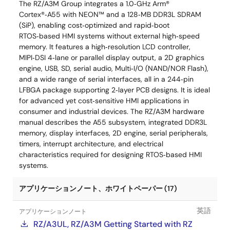
The RZ/A3M Group integrates a 1.0‑GHz Arm®
Cortex®‑A55 with NEON™ and a 128‑MB DDR3L SDRAM
(SiP), enabling cost‑optimized and rapid‑boot
RTOS‑based HMI systems without external high‑speed
memory. It features a high‑resolution LCD controller,
MIPI‑DSI 4‑lane or parallel display output, a 2D graphics
engine, USB, SD, serial audio, Multi‑I/O (NAND/NOR Flash),
and a wide range of serial interfaces, all in a 244‑pin
LFBGA package supporting 2‑layer PCB designs. It is ideal
for advanced yet cost‑sensitive HMI applications in
consumer and industrial devices. The RZ/A3M hardware
manual describes the A55 subsystem, integrated DDR3L
memory, display interfaces, 2D engine, serial peripherals,
timers, interrupt architecture, and electrical
characteristics required for designing RTOS‑based HMI
systems.
アプリケーションノート、ホワイトペーパー (17)
英語
アプリケーションノート
RZ/A3UL, RZ/A3M Getting Started with RZ