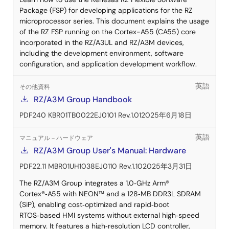
Package (FSP) for developing applications for the RZ
microprocessor series. This document explains the usage
of the RZ FSP running on the Cortex-A55 (CA55) core
incorporated in the RZ/A3UL and RZ/A3M devices,
including the development environment, software
configuration, and application development workflow.
英語
その他資料
RZ/A3M Group Handbook
PDF
240 KB
R01TB0022EJ0101 Rev.1.01
2025年6月18日
英語
マニュアル－ハードウェア
RZ/A3M Group User's Manual: Hardware
PDF
22.11 MB
R01UH1038EJ0110 Rev.1.10
2025年3月31日
The RZ/A3M Group integrates a 1.0‑GHz Arm®
Cortex®‑A55 with NEON™ and a 128‑MB DDR3L SDRAM
(SiP), enabling cost‑optimized and rapid‑boot
RTOS‑based HMI systems without external high‑speed
memory. It features a high‑resolution LCD controller,