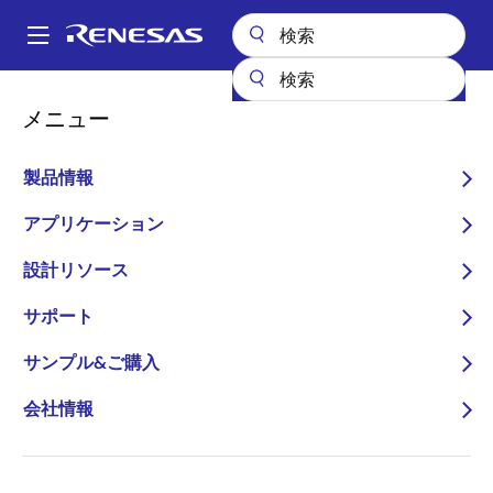
メ
イ
A
ン
Main
コ
全製品リスト
マイクロコントローラとマイクロプロセッサ
navigation
メニュー
ン
RZ 32 & 64ビットMPU
RZ/A3M
パ
テ
ン
RZ/A3M
ン
製品情報
ツ
く
プレビュー
に
アプリケーション
ず
DDR3L SDRAM内蔵、高解像度HMIを実
移
設計リソース
動
現する、1GHz動作MPU
サポート
データシート
サンプル&ご購入
ユーザマニュアル
会社情報
ご購入