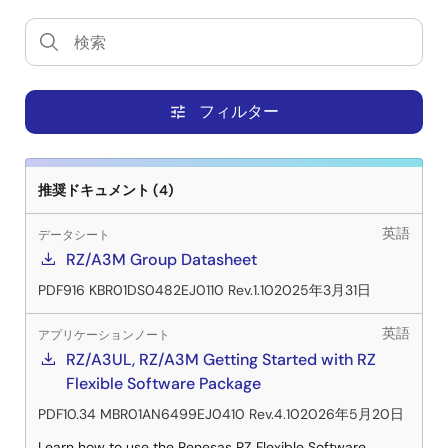
フィルター
tune
推奨ドキュメント (4)
英語
データシート
RZ/A3M Group Datasheet
PDF
916 KB
R01DS0482EJ0110 Rev.1.10
2025年3月31日
英語
アプリケーションノート
RZ/A3UL, RZ/A3M Getting Started with RZ
Flexible Software Package
PDF
10.34 MB
R01AN6499EJ0410 Rev.4.10
2026年5月20日
Learn how to use the Renesas RZ Flexible Software