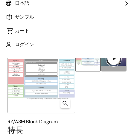
日本語
概要
製品選択
ドキュメント
ボード＆キット
サンプル
カート
Close
Open
製品ツリー
product
product
ログイン
tree
tree
menu
menu
RZ/A3M Block Diagram
特長