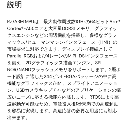
説明
RZ/A3M MPUは、最大動作周波数1GHzの64ビットArm®
Cortex®-A55コアと大容量DDR3Lメモリ、グラフィッ
クスエンジンなどの周辺機能を搭載し、多様なグラフ
ィックス/ヒューマンマシンインタフェース（HMI）の
市場要求に対応できます。ディスプレイ接続として
Parallel RGBおよび4レーンのMIPI-DSIインタフェース
を備え、2Dグラフィックス描画エンジン、SPI
NOR/NANDフラッシュメモリをサポートします。2層ボ
ード設計に適した244ピンLFBGAパッケージの中に高
機能なグラフィックス/HMI、スプライトアニメーショ
ン、USBカメラキャプチャなどのアプリケーションの幅
広いニーズに応える機能を内蔵します。RTOSにより高
速起動が可能なため、電源投入後1秒未満での高速起動
を容易に実現します。高速応答の必要な用途にも対応
出来ます。