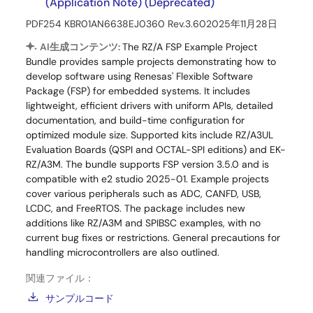
(Application Note) (Deprecated)
PDF
254 KB
R01AN6638EJ0360 Rev.3.60
2025年11月28日
AI生成コンテンツ:
The RZ/A FSP Example Project
Bundle provides sample projects demonstrating how to
develop software using Renesas' Flexible Software
Package (FSP) for embedded systems. It includes
lightweight, efficient drivers with uniform APIs, detailed
documentation, and build-time configuration for
optimized module size. Supported kits include RZ/A3UL
Evaluation Boards (QSPI and OCTAL-SPI editions) and EK-
RZ/A3M. The bundle supports FSP version 3.5.0 and is
compatible with e2 studio 2025-01. Example projects
cover various peripherals such as ADC, CANFD, USB,
LCDC, and FreeRTOS. The package includes new
additions like RZ/A3M and SPIBSC examples, with no
current bug fixes or restrictions. General precautions for
handling microcontrollers are also outlined.
関連ファイル：
サンプルコード