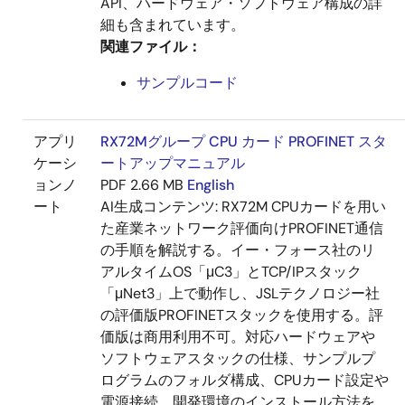
API、ハードウェア・ソフトウェア構成の詳
細も含まれています。
関連ファイル：
サンプルコード
アプリ
RX72Mグループ CPU カード PROFINET スタ
ケーシ
ートアップマニュアル
ョンノ
PDF
2.66 MB
English
ート
AI生成コンテンツ:
RX72M CPUカードを用い
た産業ネットワーク評価向けPROFINET通信
の手順を解説する。イー・フォース社のリ
アルタイムOS「μC3」とTCP/IPスタック
「μNet3」上で動作し、JSLテクノロジー社
の評価版PROFINETスタックを使用する。評
価版は商用利用不可。対応ハードウェアや
ソフトウェアスタックの仕様、サンプルプ
ログラムのフォルダ構成、CPUカード設定や
電源接続、開発環境のインストール方法を