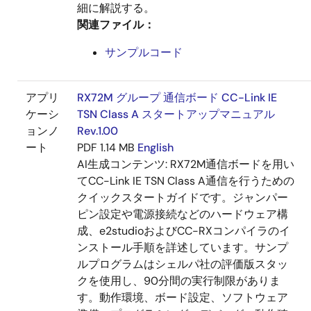
細に解説する。
関連ファイル：
サンプルコード
アプリ
RX72M グループ 通信ボード CC-Link IE
ケーシ
TSN Class A スタートアップマニュアル
ョンノ
Rev.1.00
ート
PDF
1.14 MB
English
AI生成コンテンツ:
RX72M通信ボードを用い
てCC-Link IE TSN Class A通信を行うための
クイックスタートガイドです。ジャンパー
ピン設定や電源接続などのハードウェア構
成、e2studioおよびCC-RXコンパイラのイ
ンストール手順を詳述しています。サンプ
ルプログラムはシェルパ社の評価版スタッ
クを使用し、90分間の実行制限がありま
す。動作環境、ボード設定、ソフトウェア