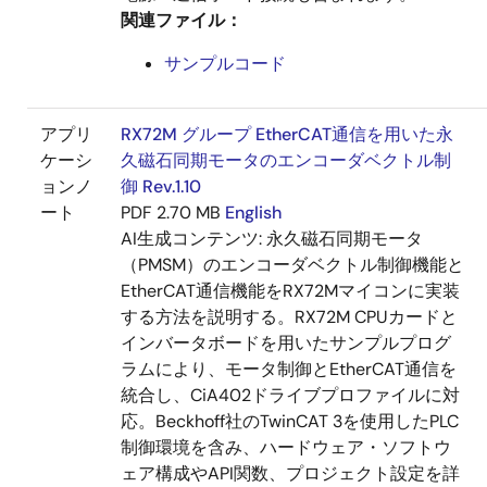
関連ファイル：
サンプルコード
アプリ
RX72M グループ EtherCAT通信を用いた永
ケーシ
久磁石同期モータのエンコーダベクトル制
ョンノ
御 Rev.1.10
ート
PDF
2.70 MB
English
AI生成コンテンツ:
永久磁石同期モータ
（PMSM）のエンコーダベクトル制御機能と
EtherCAT通信機能をRX72Mマイコンに実装
する方法を説明する。RX72M CPUカードと
インバータボードを用いたサンプルプログ
ラムにより、モータ制御とEtherCAT通信を
統合し、CiA402ドライブプロファイルに対
応。Beckhoff社のTwinCAT 3を使用したPLC
制御環境を含み、ハードウェア・ソフトウ
ェア構成やAPI関数、プロジェクト設定を詳