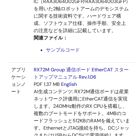
IC（RAA3064002GFP/RAA3064003GFP）
を用いた2軸ロボットアームのデモシステム
に関する技術資料です。ハードウェア構
成、ソフトウェア仕様、操作手順、安全上
の注意などを詳細に記載しています。
関連ファイル：
サンプルコード
アプリ
RX72M Group 通信ボード EtherCAT スター
ケーシ
トアップマニュアル Rev.1.06
ョンノ
PDF
1.37 MB
English
ート
AI生成コンテンツ:
RX72M通信ボードは産業
ネットワーク評価用にEtherCAT通信を実現
します。240MHz動作のRX CPUを搭載し、
複数のブートモードをサポート。4MBのコ
ードフラッシュと512KBのRAMを備えていま
す。EthernetとJTAG接続を持ち、DCジャッ
クまたはUSBからDC5Vで電源供給します。