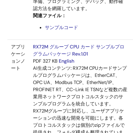
準備、プログラミング、デバッグ、動作確
認方法を網羅しています。
関連ファイル：
サンプルコード
アプリ
RX72M グループ CPU カード サンプルプロ
ケーシ
グラムパッケージ Rev.1.01
ョンノ
PDF
327 KB
English
ート
AI生成コンテンツ:
RX72M CPUカードサンプ
ルプログラムパッケージは、EtherCAT、
OPC UA、Modbus TCP、EtherNet/IP、
PROFINET RT、CC-Link IE TSNなど複数の産
業用ネットワークプロトコルスタックのサ
ンプルプログラムを統合しています。
RX72Mグループに対応し、ユーザアプリケ
ーションの迅速な開発を可能にします。各
プロトコルスタックは個別のzipファイルで
提供され、フォルダ構成も整理されていま