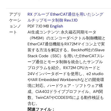
アプリ
RX グループ EtherCAT通信を用いたシング
ケーシ
ルチップモータ制御 Rev.1.10
ョンノ
PDF
7.10 MB
English
ート
AI生成コンテンツ:
永久磁石同期モータ
（PMSM）のエンコーダベクトル制御機能と
EtherCAT通信機能をRX72Mマイコン上で実
装する方法を解説する。Beckhoff社のSlave
Stack Code（SSC）を用いたEtherCATスレ
ーブ通信とモータ制御を統合したサンプル
プログラムを紹介。RX72M CPUカードと
24Vインバータボードを使用し、e2 studio
やIAR Embedded Workbenchなどの開発環
境に対応。ハードウェア・ソフトウェア構
成、CiA402ドライブプロファイル、API関
数、TwinCATやCODESYSによる動作検証も
含む。
関連ファイル：