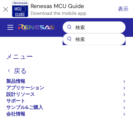
メ
Renesas MCU Guide
表示
イ
Download the mobile app
ン
コ
A
ン
Main
テ
全製品リスト
マイクロコントローラとマイクロプロセッサ
ン
navigation
RX 32ビット高性能/高効率MCU
パ
ツ
メニュー
RX72Mネットワークソリューション
に
ン
RX72Mネットワークソリュ
移
戻る
く
動
ーション
ず
製品情報
アプリケーション
設計リソース
サポート
ページセクションへ移動：
サンプル&ご購入
会社情報