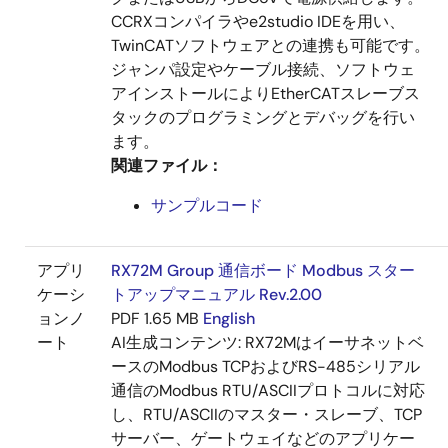
CCRXコンパイラやe2studio IDEを用い、
TwinCATソフトウェアとの連携も可能です。
ジャンパ設定やケーブル接続、ソフトウェ
アインストールによりEtherCATスレーブス
タックのプログラミングとデバッグを行い
ます。
関連ファイル：
サンプルコード
アプリ
RX72M Group 通信ボード Modbus スター
ケーシ
トアップマニュアル Rev.2.00
ョンノ
PDF
1.65 MB
English
ート
AI生成コンテンツ:
RX72Mはイーサネットベ
ースのModbus TCPおよびRS-485シリアル
通信のModbus RTU/ASCIIプロトコルに対応
し、RTU/ASCIIのマスター・スレーブ、TCP
サーバー、ゲートウェイなどのアプリケー