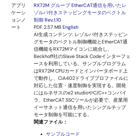
アプリ
RX72M グループ EtherCAT通信を用いたレ
ケーシ
ゾルバ付きステッピングモータのベクトル
ョンノ
制御 Rev.1.10
ート
PDF
2.57 MB
English
AI生成コンテンツ:
レゾルバ付きステッピン
グモータのベクトル制御機能とEtherCAT通
信機能をRX72Mマイコンに統合し、
Beckhoff社のSlave Stack Codeインターフェ
ースを利用している。サンプルプログラム
はRX72M CPUカードとインバータボード上
で動作し、CiA402ドライブプロファイルに
対応した位置・速度制御を実現する。開発
にはルネサスのe2 studioやC/C++コンパイ
ラ、EtherCAT SSCツールが必要で、産業用
イーサネット通信を用いたシングルチップ
モータ制御を可能にする。
関連ファイル：
サンプルコード