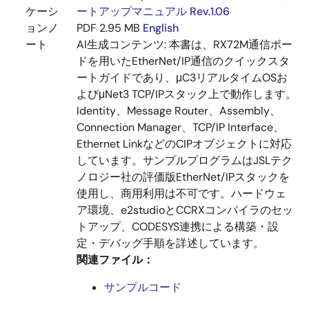
ケーシ
ートアップマニュアル Rev.1.06
ョンノ
PDF
2.95 MB
English
ート
AI生成コンテンツ:
本書は、RX72M通信ボー
ドを用いたEtherNet/IP通信のクイックスタ
ートガイドであり、μC3リアルタイムOSお
よびμNet3 TCP/IPスタック上で動作します。
Identity、Message Router、Assembly、
Connection Manager、TCP/IP Interface、
Ethernet LinkなどのCIPオブジェクトに対応
しています。サンプルプログラムはJSLテク
ノロジー社の評価版EtherNet/IPスタックを
使用し、商用利用は不可です。ハードウェ
ア環境、e2studioとCCRXコンパイラのセッ
トアップ、CODESYS連携による構築・設
定・デバッグ手順を詳述しています。
関連ファイル：
サンプルコード