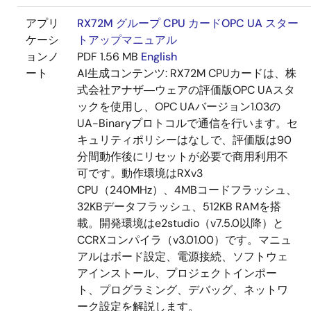
アプリ
RX72M グループ CPU カードOPC UA スター
ケーシ
トアップマニュアル
ョンノ
PDF
1.56 MB
English
ート
AI生成コンテンツ:
RX72M CPUカードは、株
式会社アナザ―ウェアの評価版OPC UAスタ
ックを使用し、OPC UAバージョン1.03の
UA-Binaryプロトコルで通信を行います。セ
キュリティポリシーはなしで、評価版は90
分間動作後にリセットが必要で商用利用不
可です。動作環境はRXv3
CPU（240MHz）、4MBコードフラッシュ、
32KBデータフラッシュ、512KB RAMを搭
載。開発環境はe2studio（v7.5.0以降）と
CCRXコンパイラ（v3.01.00）です。マニュ
アルはボード設定、電源接続、ソフトウェ
アインストール、プロジェクトインポー
ト、プログラミング、デバッグ、ネットワ
ーク設定を解説します。