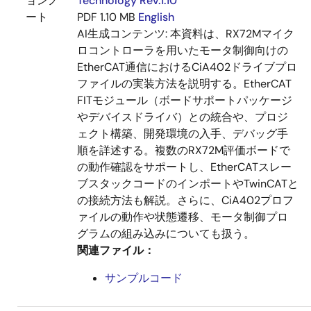
ョンノ
Technology Rev.1.10
ート
PDF
1.10 MB
English
AI生成コンテンツ:
本資料は、RX72Mマイク
ロコントローラを用いたモータ制御向けの
EtherCAT通信におけるCiA402ドライブプロ
ファイルの実装方法を説明する。EtherCAT
FITモジュール（ボードサポートパッケージ
やデバイスドライバ）との統合や、プロジ
ェクト構築、開発環境の入手、デバッグ手
順を詳述する。複数のRX72M評価ボードで
の動作確認をサポートし、EtherCATスレー
ブスタックコードのインポートやTwinCATと
の接続方法も解説。さらに、CiA402プロフ
ァイルの動作や状態遷移、モータ制御プロ
グラムの組み込みについても扱う。
関連ファイル：
サンプルコード