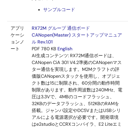
サンプルコード
アプリ
RX72M グループ 通信ボード
ケーシ
CANopen(Master) スタートアップマニュア
ョンノ
ル Rev.1.01
ート
PDF
780 KB
English
AI生成コンテンツ:
RX72M通信ボードは、
CANopen CiA 301 V4.2準拠のCANopenマス
ター通信を実現します。M2Mクラフトの評
価版CANopenスタックを使用し、オブジェ
クト数は15に制限され、60分間の動作時間
制限があります。動作周波数は240MHz、電
圧は3.3Vで、4MBのコードフラッシュ、
32KBのデータフラッシュ、512KBのRAMを
搭載。ジャンパ設定やDC5VまたはUSBシリ
アルによる電源選択が必要です。開発環境
はe2studioとCCRXコンパイラ、E2 Liteエミ