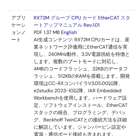
アプリ
RX72M グループ CPU カード EtherCAT スタ
ケーシ
ートアップマニュアル Rev.1.01
ョンノ
PDF
1.37 MB
English
ート
AI生成コンテンツ:
RX72M CPUカードは、産
業ネットワーク評価用にEtherCAT通信を実
現し、240MHz動作、3.3V電源供給を特徴と
します。複数のブートモードに対応し、
4MBのコードフラッシュ、32KBのデータフ
ラッシュ、512KBのRAMを搭載します。開発
環境はCC-RXコンパイラV3.05.00以降、
e2studio 2023-10以降、IAR Embedded
Workbenchを使用します。ハードウェア設
定、ソフトウェアインストール、EtherCAT
スタックの統合、プログラミング、デバッ
グ、Beckhoff TwinCATとの接続方法を詳細
に解説しています。ジャンパーピン設定や
電源・通信ボード接続も含まれます。