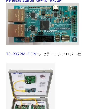
Renesas Starter Kit+ for RX72M
画
像
TS-RX72M-COM
: テセラ・テクノロジー社
画
像