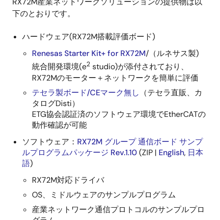
RX72M産業ネットワークソリューションの提供物は以
下のとおりです。
ハードウェア(RX72M搭載評価ボード)
Renesas Starter Kit+ for RX72M
/（ルネサス製)
2
統合開発環境(e
studio)が添付されており、
RX72Mのモーター＋ネットワークを簡単に評価
テセラ製ボード/CEマーク無し
（テセラ直販、カ
タログDisti）
ETG協会認証済のソフトウェア環境でEtherCATの
動作確認が可能
ソフトウェア：
RX72M グループ 通信ボード サンプ
ルプログラムパッケージ Rev.1.10
(ZIP |
English
,
日本
語
)
RX72M対応ドライバ
OS、ミドルウェアのサンプルプログラム
産業ネットワーク通信プロトコルのサンプルプロ