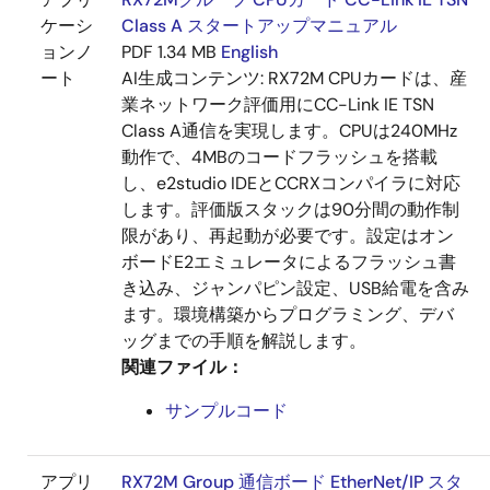
ケーシ
Class A スタートアップマニュアル
ョンノ
PDF
1.34 MB
English
ート
AI生成コンテンツ:
RX72M CPUカードは、産
業ネットワーク評価用にCC-Link IE TSN
Class A通信を実現します。CPUは240MHz
動作で、4MBのコードフラッシュを搭載
し、e2studio IDEとCCRXコンパイラに対応
します。評価版スタックは90分間の動作制
限があり、再起動が必要です。設定はオン
ボードE2エミュレータによるフラッシュ書
き込み、ジャンパピン設定、USB給電を含み
ます。環境構築からプログラミング、デバ
ッグまでの手順を解説します。
関連ファイル：
サンプルコード
アプリ
RX72M Group 通信ボード EtherNet/IP スタ