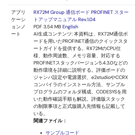
アプリ
RX72M Group 通信ボード PROFINET スター
ケーシ
トアップマニュアル Rev.1.04
ョンノ
PDF
3.54 MB
English
ート
AI生成コンテンツ:
本資料は、RX72M通信ボ
ードを用いたPROFINET通信のクイックスタ
ートガイドを提供する。RX72MのCPU仕
様、動作周波数、メモリ容量、対応する
PROFINETスタックバージョン5.4.3.0などの
動作環境を詳細に説明する。評価ボードの
ジャンパ設定や電源選択、e2studioやCCRX
コンパイラのインストール方法、サンプル
プログラムのフォルダ構成、CODESYSを用
いた動作確認手順も解説。評価版スタック
の制限事項と正式版購入先情報も記載して
いる。
関連ファイル：
サンプルコード