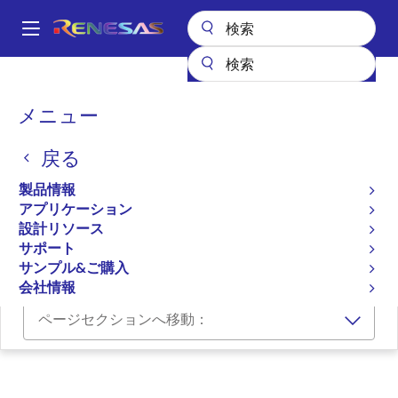
メ
イ
A
ン
Main
コ
設計リソース
ソフトウェアとドライバ
navigation
ン
SVNet, Deep Learning Embedded Software by STRADVISION
パ
メニュー
テ
ン
SVNet, Deep Learning
ン
戻る
ツ
く
Embedded Software by
に
ず
製品情報
STRADVISION
移
アプリケーション
動
設計リソース
ソフトウェアパッケージ
サポート
サンプル&ご購入
会社情報
ページセクションへ移動：