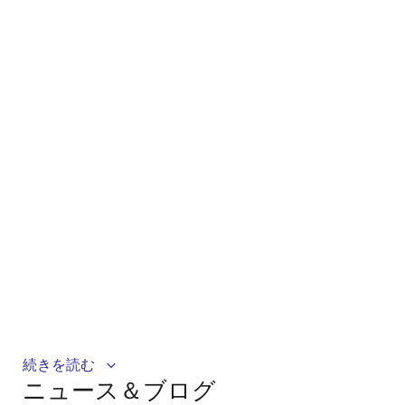
SVnet satisfies EU GSR and Euro NCAP5 star aiming at
続きを読む
ニュース＆ブログ
ADAS L0-L2.