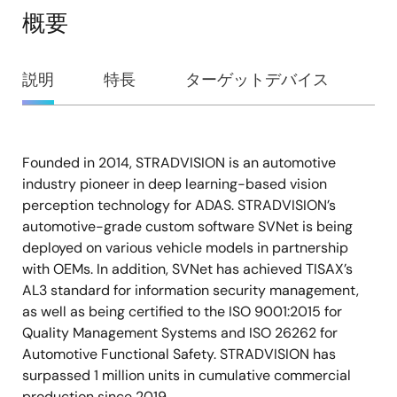
概要
概
説明
特長
ターゲットデバイス
要
Founded in 2014, STRADVISION is an automotive
説
industry pioneer in deep learning-based vision
明
perception technology for ADAS. STRADVISION’s
automotive-grade custom software SVNet is being
deployed on various vehicle models in partnership
with OEMs. In addition, SVNet has achieved TISAX’s
AL3 standard for information security management,
as well as being certified to the ISO 9001:2015 for
Quality Management Systems and ISO 26262 for
Automotive Functional Safety. STRADVISION has
surpassed 1 million units in cumulative commercial
production since 2019.