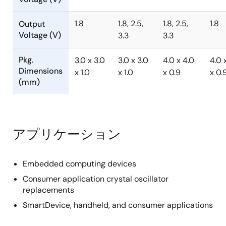
1.8
1.8, 2.5,
1.8, 2.5,
1.8
Output
Voltage (V)
3.3
3.3
Pkg.
3.0 x 3.0
3.0 x 3.0
4.0 x 4.0
4.0 
Dimensions
x 1.0
x 1.0
x 0.9
x 0.
(mm)
アプリケーション
Embedded computing devices
Consumer application crystal oscillator
replacements
SmartDevice, handheld, and consumer applications