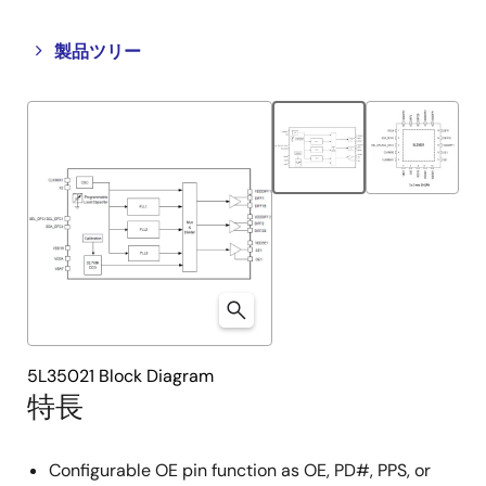
Close
Open
製品ツリー
product
product
tree
tree
menu
menu
5L35021 Block Diagram
特長
Configurable OE pin function as OE, PD#, PPS, or