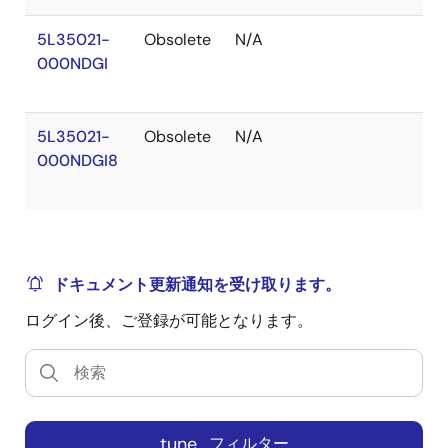
5L35021-
Obsolete
N/A
Ou
000NDGI
of
St
5L35021-
Obsolete
N/A
Ou
000NDGI8
of
St
ドキュメント更新通知を受け取ります。
ログイン後、ご登録が可能となります。
tune
フィルター