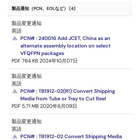
製品通知（PCN、EOLなど） (4)
製品変更通知
英語
PCN# : 240016 Add JCET, China as an
alternate assembly location on select
VFQFPN packages
PDF
764 KB
2024年10月07日
製品変更通知
英語
PCN# : TB1912-02(R1) Convert Shipping
Media from Tube or Tray to Cut Reel
PDF
5.71 MB
2020年6月09日
製品変更通知
英語
PCN# : TB1912-02 Convert Shipping Media