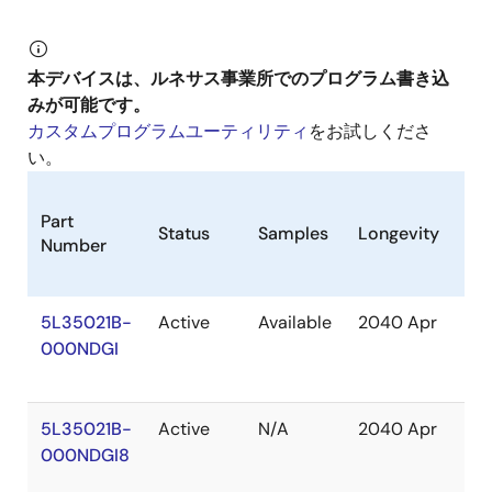
本デバイスは、ルネサス事業所でのプログラム書き込
みが可能です。
カスタムプログラムユーティリティ
をお試しくださ
い。
Part
Status
Samples
Longevity
St
Number
5L35021B-
Active
Available
2040 Apr
Ou
000NDGI
of
St
5L35021B-
Active
N/A
2040 Apr
Ou
000NDGI8
of
St