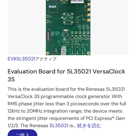
EVK5L35021
アクティブ
Evaluation Board for 5L35021 VersaClock
3S
This is the evaluation board for the Renesas 5L35021
VersaClock 3S programmable clock generator. With
RMS phase jitter less than 3 picoseconds over the full
12kHz to 20MHz integration range, the device meets
the stringent jitter requirements of PCI Express® Gen
1/2/3. The Renesas
5L35021
is...
続きを読む
ご購入