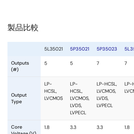
製品比較
5L35021
5P35021
5P35023
5L3
Outputs
5
5
7
7
(#)
LP-
LP-
LP-HCSL,
LP-
HCSL,
HCSL,
LVCMOS,
LVC
Output
LVCMOS
LVCMOS,
LVDS,
Type
LVDS,
LVPECL
LVPECL
Core
1.8
3.3
3.3
1.8
Voltage (V)