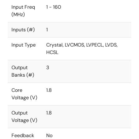
Input Freq
1 - 160
(MHz)
Inputs (#)
1
Input Type
Crystal, LVCMOS, LVPECL, LVDS,
HCSL
Output
3
Banks (#)
Core
1.8
Voltage (V)
Output
1.8
Voltage (V)
Feedback
No