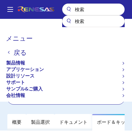
メ
イ
A
ン
Main
コ
全製品リスト
クロックとタイミング
クロック生成
5L35021
navigation
ン
パ
メニュー
5L35021
テ
ン
ン
戻る
アクティブ
長期製品供給対象
ツ
く
に
VersaClock 3S Programmable Clock
ず
製品情報
移
Generator
アプリケーション
動
設計リソース
サポート
データシート
サンプル&ご購入
会社情報
ご購入
概要
製品選択
ドキュメント
ボード＆キット