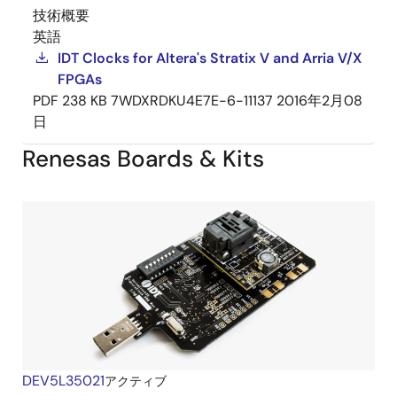
技術概要
英語
IDT Clocks for Altera's Stratix V and Arria V/X
FPGAs
PDF
238 KB
7WDXRDKU4E7E-6-11137
2016年2月08
日
Renesas Boards & Kits
DEV5L35021
アクティブ