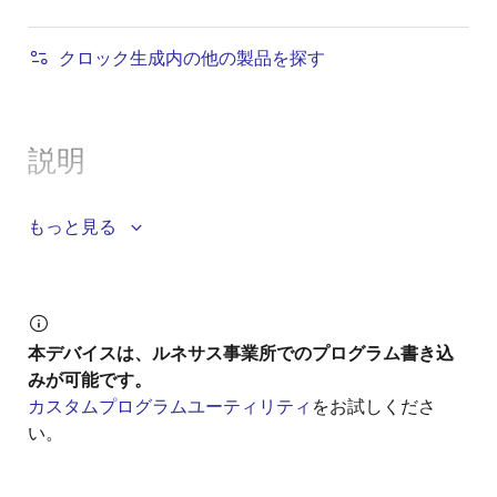
クロック生成内の他の製品を探す
説明
もっと見る
®
The 5L35021 is a VersaClock
programmable clock
generator designed for low-power, consumer, and
high-performance PCI Express applications. The
5L35021 device is a three-PLL architecture design,
and each PLL is individually programmable and allows
本デバイスは、ルネサス事業所でのプログラム書き込
for up to five unique frequency outputs.
みが可能です。
カスタムプログラムユーティリティ
をお試しくださ
The 5L35021 has built-in unique features such as
い。
Proactive Power Saving (PPS), Performance-Power
Balancing (PPB), Overshot Reduction Technology