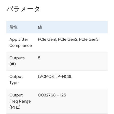
(ORT), and Extreme Low Power DCO. An internal OTP
memory allows the user to store the configuration in
パラメータ
the device without programming after power up, and
2
then program the 5L35021 again through the I
C
interface.
属性
値
The device has programmable VCO and PLL source
App Jitter
PCIe Gen1, PCIe Gen2, PCIe Gen3
selection to allow the user to do power-performance
Compliance
optimization based on the application requirements. It
also supports one single-ended output and two pairs
Outputs
5
of differential outputs that support LVCMOS and
(#)
LPHCSL. A low-power 32.768kHz clock is supported
with less than 2μA current consumption for the
Output
LVCMOS, LP-HCSL
system RTC reference clock.
Type
Output
0.032768 - 125
Freq Range
(MHz)