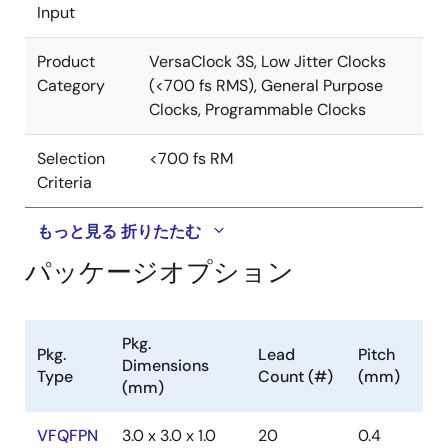
Input
Product
VersaClock 3S, Low Jitter Clocks
Category
(<700 fs RMS), General Purpose
Clocks, Programmable Clocks
Selection
<700 fs RM
Criteria
もっと見る
折りたたむ
パッケージオプション
Pkg.
Pkg.
Lead
Pitch
Dimensions
Type
Count (#)
(mm)
(mm)
VFQFPN
3.0 x 3.0 x 1.0
20
0.4