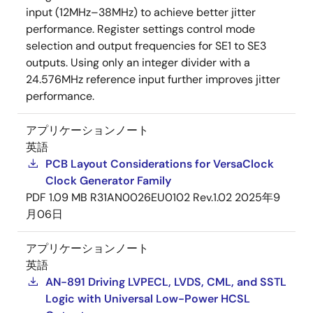
input (12MHz–38MHz) to achieve better jitter
performance. Register settings control mode
selection and output frequencies for SE1 to SE3
outputs. Using only an integer divider with a
24.576MHz reference input further improves jitter
performance.
アプリケーションノート
英語
PCB Layout Considerations for VersaClock
Clock Generator Family
PDF
1.09 MB
R31AN0026EU0102 Rev.1.02
2025年9
月06日
アプリケーションノート
英語
AN-891 Driving LVPECL, LVDS, CML, and SSTL
Logic with Universal Low-Power HCSL