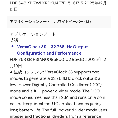
PDF
648 KB
7WDXRDKU4E7E-5-61715
2025年12月
15日
アプリケーションノート、ホワイトペーパー (13)
アプリケーションノート
英語
VersaClock 3S - 32.768kHz Output
Configuration and Performance
PDF
753 KB
R31AN0085EU0102 Rev.1.02
2025年12
月19日
AI生成コンテンツ:
VersaClock 3S supports two
modes to generate a 32.768kHz clock output: a
low-power Digitally Controlled Oscillator (DCO)
mode and a full-power divider mode. The DCO
mode consumes less than 2μA and runs on a coin
cell battery, ideal for RTC applications requiring
long battery life. The full-power divider mode uses
integer and fractional dividers from a reference