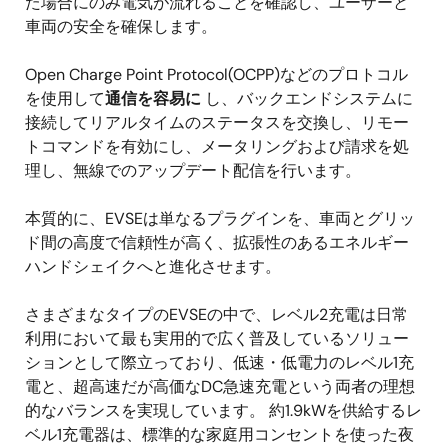
た場合にのみ電気が流れることを確認し、ユーザーと
車両の安全を確保します。
Open Charge Point Protocol(OCPP)などのプロトコル
を使用して
通信を容易に
し、バックエンドシステムに
接続してリアルタイムのステータスを交換し、リモー
トコマンドを有効にし、メータリングおよび請求を処
理し、無線でのアップデート配信を行います。
本質的に、EVSEは単なるプラグインを、車両とグリッ
ド間の高度で信頼性が高く、拡張性のあるエネルギー
ハンドシェイクへと進化させます。
さまざまなタイプのEVSEの中で、レベル2充電は日常
利用において最も実用的で広く普及しているソリュー
ションとして際立っており、低速・低電力のレベル1充
電と、超高速だが高価なDC急速充電という両者の理想
的なバランスを実現しています。 約1.9kWを供給するレ
ベル1充電器は、標準的な家庭用コンセントを使った夜