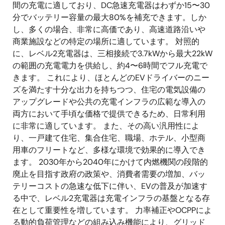
間の充電に適しており、DC急速充電器はわずか15〜30
分でバッテリー容量の最大80%を補充できます。しか
し、多くの場合、非常に高価であり、高速道路沿いや
商業施設などの特定の場所に適しています。 対照的
に、レベル2充電器は、三相接続で3.7kWから最大22kW
の範囲の充電電力を供給し、約4〜6時間でフル充電で
きます。 これにより、ほとんどのEVドライバーのニー
ズを満たす十分な出力を持ちつつ、住宅の電気設備の
アップグレードや公共の充電インフラの広範な導入の
両方において手頃な価格で提供できるため、日常利用
に非常に適しています。 また、その高い汎用性によ
り、一戸建て住宅、集合住宅、職場、ホテル、小型商
用車のフリートなど、多様な環境で効果的に導入でき
ます。 2030年から2040年にかけて内燃機関の段階的
廃止を目指す政府の政策や、消費者需要の増加、バッ
テリーコストの急速な低下に伴い、EVの普及が加速す
る中で、レベル2充電器は充電インフラの基盤となる存
在として重要性を増しています。 力率補正やOCPPによ
る動的負荷管理などの組み込み機能により、グリッド