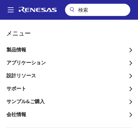
メ
イ
A
ン
Main
コ
会社案内
プレスセンター
ブログ
navigation
メニュー
ン
モビリティの未来を支える：完全なレベル2 EV充電ソリューション
パ
テ
ン
モビリティの未来を支え
ン
製品情報
ツ
く
る：完全なレベル2 EV充電
に
アプリケーション
ず
ソリューション
移
設計リソース
動
サポート
サンプル&ご購入
画
プシュパックナンディ
会社情報
像
プロダクトマーケティングエンジニア