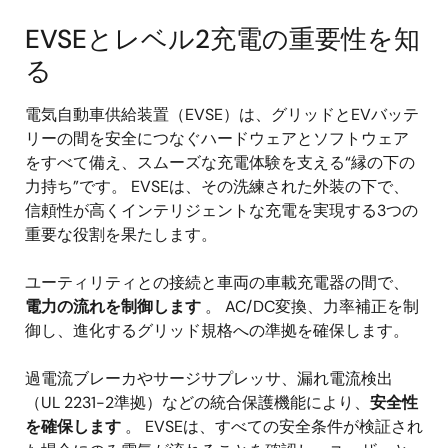
EVSEとレベル2充電の重要性を知
る
電気自動車供給装置（EVSE）は、グリッドとEVバッテ
リーの間を安全につなぐハードウェアとソフトウェア
をすべて備え、スムーズな充電体験を支える“縁の下の
力持ち”です。 EVSEは、その洗練された外装の下で、
信頼性が高くインテリジェントな充電を実現する3つの
重要な役割を果たします。
ユーティリティとの接続と車両の車載充電器の間で、
電力の流れを制御します
。 AC/DC変換、力率補正を制
御し、進化するグリッド規格への準拠を確保します。
過電流ブレーカやサージサプレッサ、漏れ電流検出
（UL 2231-2準拠）などの統合保護機能により、
安全性
を確保します
。 EVSEは、すべての安全条件が検証され