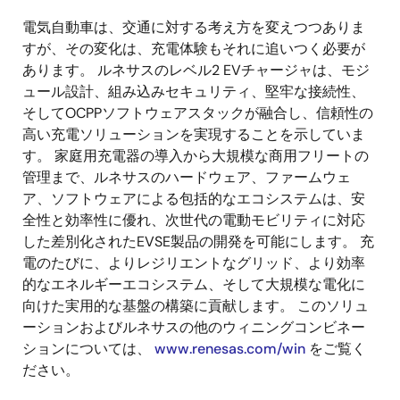
電気自動車は、交通に対する考え方を変えつつありま
すが、その変化は、充電体験もそれに追いつく必要が
あります。 ルネサスのレベル2 EVチャージャは、モジ
ュール設計、組み込みセキュリティ、堅牢な接続性、
そしてOCPPソフトウェアスタックが融合し、信頼性の
高い充電ソリューションを実現することを示していま
す。 家庭用充電器の導入から大規模な商用フリートの
管理まで、ルネサスのハードウェア、ファームウェ
ア、ソフトウェアによる包括的なエコシステムは、安
全性と効率性に優れ、次世代の電動モビリティに対応
した差別化されたEVSE製品の開発を可能にします。 充
電のたびに、よりレジリエントなグリッド、より効率
的なエネルギーエコシステム、そして大規模な電化に
向けた実用的な基盤の構築に貢献します。 このソリュ
ーションおよびルネサスの他のウィニングコンビネー
ションについては、
www.renesas.com/win
をご覧く
ださい。