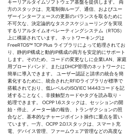
キーリアルタイムソフトウェア基盤を提供します。 両
方のスタックは、充電制御ループ、通信、およびユー
ザーインターフェースの更新のバランスを取るために
不可欠な、決定論的なタスクスケジューリングを実現
するリアルタイムオペレーティングシステム（RTOS）
上に構築されています。 ネットワーキングは
FreeRTOS™ TCP Plus ライブラリによって処理されてお
り、静的IP構成と動的IP構成の両方を安定的にサポート
します。そのため、コードの変更なしに企業LAN、家庭
用ブロードバンド、またはDHCP管理のネットワークに
簡単に導入できます。 ユーザー認証と請求の統合を簡
素化するために、統合されたRFIDライブラリが標準で
搭載されており、低レベルのISO/IEC 14443コードを記
述することなく、非接触型カードやタグを読み取り・
処理できます。 OCPP 1.6スタックは、セッションの開
始・停止、メーター値の報告、トランザクションの照
合など、基本的なチャージポイント操作に重点を置い
ています。一方、OCPP 2.0.1スタックは、スマート充
電、デバイス管理、ファームウェア管理などの高度な