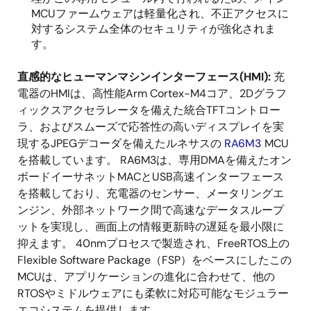
MCUファームウェアは軽量化され、不正アクセスに
対するシステム全体のセキュリティが強化されま
す。
直感的なヒューマンマシンインターフェース(HMI):
充
電器のHMIは、高性能Arm Cortex-M4コア、2Dグラフ
ィックスアクセラレータを備えた統合TFTコントロー
ラ、およびスムーズで応答性の高いディスプレイを実
現するJPEGデコーダを備えたルネサスの
RA6M3
MCU
を搭載しています。 RA6M3は、専用DMAを備えたオン
ボードイーサネットMACとUSB高速インターフェース
を搭載しており、充電器のセンサー、メータリングエ
ンジン、外部ネットワーク間で高速なデータスループ
ットを実現し、画面上の情報更新時の遅延を最小限に
抑えます。 40nmプロセスで製造され、FreeRTOS上の
Flexible Software Package（FSP）をベースにしたこの
MCUは、アプリケーションの進化に合わせて、他の
RTOSやミドルウェアにも柔軟に対応可能なモジュラー
エコシステムを提供します。