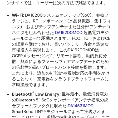
ンサイトでは、ユーザーは次の方法で対話できます。
Wi-Fi:
DA16200システムオンチップ(SoC)、4MBフ
ラッシュ、RFコンポーネント(水晶発振器、集中フィ
ルタ)、およびチップアンテナまたは外部アンテナコ
ネクタを組み合わせた
DA16200MOD
超低電力モジ
ュールによって駆動されます。 FCC、IC、およびCE
の認定を受けており、長いバッテリー寿命と迅速な
市場投入を実現します。 このDA16200MODは、
OCPPメッセージング、リモート診断、動的負荷分
散、無線によるファームウェアアップデートのため
の信頼性の高いブロードバンド接続を提供します。
これにより、追加のRF設計や規制対応の手間をかけ
ることなく、充電器をクラウドプラットフォームに
常時接続できます。
®
Bluetooth
Low Energy:
世界最小、最低消費電力
のBluetooth 5.1 SoCをオンボードアンテナ搭載の統
合フォームファクタに収めた
DA14531MOD
SmartBond TINY™モジュールによって実現されま
す。 これにより、現場の技術者やユーザーは、ユニ