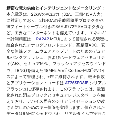
精密な電力供給とインテリジェントなメータリング：
本充電器は、22kWのAC出力（32A、三相415V入力）
に対応しており、2極40Aの分岐回路用プロテクタや、
18フィートケーブル付きのSAE J1772™ EVコネクタな
ど、主要なコンポーネントを備えています。 エネルギ
ー計測精度は、
RA2A2
MCUによって管理される緊密に
統合されたアナログフロントエンド、高精度ADC、安
全な無線ファームウェアアップデートのためのデュア
ルバンクフラッシュ、およびハードウェアセキュリテ
ィ(AES、セキュアMPU、フラッシュアクセスウィンド
®
®
ウ、TRNG)を備えた48MHz Arm
Cortex-M23
デバイ
スによって管理され、±1%に維持されます。 較正係数
とアプリケーション・コードは
AT25SF081B
シリアル
フラッシュに保存されます。このフラッシュは、最適
化された消去ブロックとセキュアレジスタページを備
えており、デバイス固有のシリアライゼーションや改
ざん防止のためのキー保管を実現します。保存された
データはRAMにシャドウされ、リアルタイムで実行さ