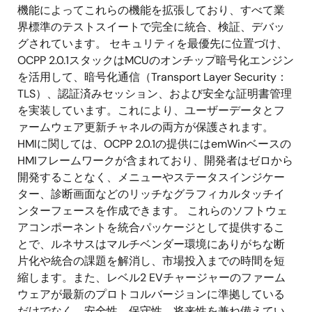
機能によってこれらの機能を拡張しており、すべて業
界標準のテストスイートで完全に統合、検証、デバッ
グされています。 セキュリティを最優先に位置づけ、
OCPP 2.0.1スタックはMCUのオンチップ暗号化エンジン
を活用して、暗号化通信（Transport Layer Security：
TLS）、認証済みセッション、および安全な証明書管理
を実装しています。これにより、ユーザーデータとフ
ァームウェア更新チャネルの両方が保護されます。
HMIに関しては、OCPP 2.0.1の提供にはemWinベースの
HMIフレームワークが含まれており、開発者はゼロから
開発することなく、メニューやステータスインジケー
ター、診断画面などのリッチなグラフィカルタッチイ
ンターフェースを作成できます。 これらのソフトウェ
アコンポーネントを統合パッケージとして提供するこ
とで、ルネサスはマルチベンダー環境にありがちな断
片化や統合の課題を解消し、市場投入までの時間を短
縮します。また、レベル2 EVチャージャーのファーム
ウェアが最新のプロトコルバージョンに準拠している
だけでなく、安全性、保守性、将来性を兼ね備えてい