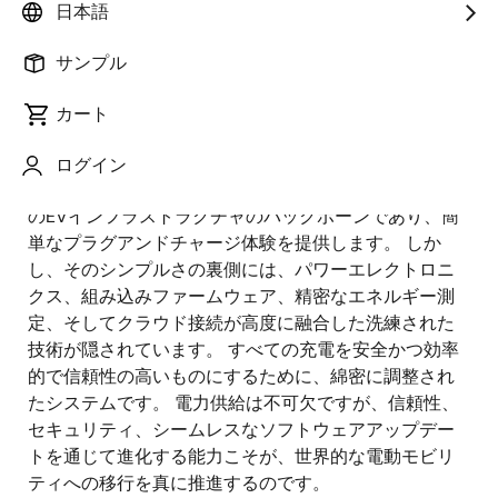
日本語
公開日:2025年6月12日
サンプル
早めに帰宅して私道に車を停め、ただEVをプラグイン
するだけで、遠回りも、混雑した公共充電ステーショ
カート
ンも、順番待ちも不要。くつろぎながら、自宅で手軽
に充電できる―そんな快適な時間を想像してみてくだ
ログイン
さい。 レベル2充電は、家庭、職場、および軽商用用途
のEVインフラストラクチャのバックボーンであり、簡
単なプラグアンドチャージ体験を提供します。 しか
し、そのシンプルさの裏側には、パワーエレクトロニ
クス、組み込みファームウェア、精密なエネルギー測
定、そしてクラウド接続が高度に融合した洗練された
技術が隠されています。 すべての充電を安全かつ効率
的で信頼性の高いものにするために、綿密に調整され
たシステムです。 電力供給は不可欠ですが、信頼性、
セキュリティ、シームレスなソフトウェアアップデー
トを通じて進化する能力こそが、世界的な電動モビリ
ティへの移行を真に推進するのです。