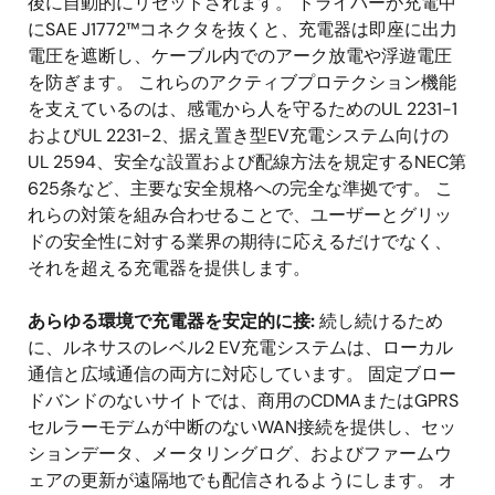
後に自動的にリセットされます。 ドライバーが充電中
にSAE J1772™コネクタを抜くと、充電器は即座に出力
電圧を遮断し、ケーブル内でのアーク放電や浮遊電圧
を防ぎます。 これらのアクティブプロテクション機能
を支えているのは、感電から人を守るためのUL 2231-1
およびUL 2231-2、据え置き型EV充電システム向けの
UL 2594、安全な設置および配線方法を規定するNEC第
625条など、主要な安全規格への完全な準拠です。 こ
れらの対策を組み合わせることで、ユーザーとグリッ
ドの安全性に対する業界の期待に応えるだけでなく、
それを超える充電器を提供します。
あらゆる環境で充電器を安定的に接:
続し続けるため
に、ルネサスのレベル2 EV充電システムは、ローカル
通信と広域通信の両方に対応しています。 固定ブロー
ドバンドのないサイトでは、商用のCDMAまたはGPRS
セルラーモデムが中断のないWAN接続を提供し、セッ
ションデータ、メータリングログ、およびファームウ
ェアの更新が遠隔地でも配信されるようにします。 オ