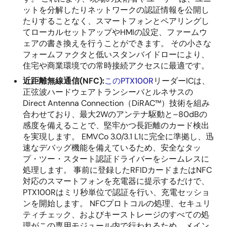
ットを分解したりネットワークの認証情報を公開し
たりすることなく、スマートフォンとペアリングし
てローカルセットアップやHMIの設定、ファームウ
ェアの書き換えを行うことができます。 その小さな
フォームファクタと低いスタンバイドローにより、
住宅や商業環境での常時接続アクセスに最適です。
近距離無線通信(NFC):
このPTX100R
リーダーICは、
正弦波ハードウェアトランシーバとルネサスの
Direct Antenna Connection（DiRAC™）技術を組み
合わせており、最大2Wのアンテナ駆動と–80dBの
感度を備えることで、堅牢かつ長距離のカード検出
を実現します。 EMVCo 3.0/3.1 L1に完全に準拠し、迅
速なデバッグ機能を備えているため、安全なタッ
プ・ツー・スタート認証ドライバーをシームレスに
処理します。 事前に登録したRFIDカードまたはNFC
対応のスマートフォンを充電器に提示するだけで、
PTX100Rはミリ秒単位で認証を行い、充電セッショ
ンを開始します。 NFCプロトコルの処理、セキュリ
ティチェック、およびキーストレージのすべての処
理がこの専用モジュール内で行われるため、メイン