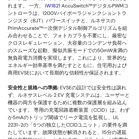
れます。 一方、
iW1821
AccuSwitch™デジタルPWMコ
ントローラは、1200Vバイポーラジャンクショントラ
ンジスタ（BJT）パワースイッチと、ルネサスの
PrimAccurate™一次側デジタル制御アルゴリズムを組
み合わせることで、フォトカプラを不要にし、厳密な
クロスレギュレーション、大容量のコンデンサ負荷へ
のスムーズな起動、擬似共振モードでの50mW未満の
無負荷電力消費を実現します。これにより、世界的な
エネルギー効率基準を満たすとともに、住宅用および
商用EVSEにおいて長期的な信頼性が保証されます。
安全性と規格への準拠:
EVSEの設計では安全性は譲れ
ず、ルネサスレベル 2 EV 充電システムは、ユーザーと
機器の両方を保護するために複数の保護層を組み込ん
でいます。 専用の充電回路遮断装置（CCID）は、わず
か5mAのトリップ閾値でリーク電流を監視し、UL
2231-2の「5つの独立したCCIDユニット」の要件を満
たしています。故障状態が解消されると、15分の遅延