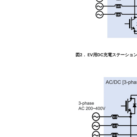
図2． EV用DC充電ステーショ
画
像