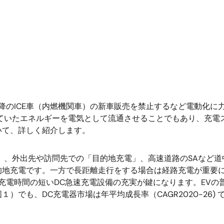
以降のICE車（内燃機関車）の新車販売を禁止するなど電動化に
ていたエネルギーを電気として流通させることでもあり、充電
いて、詳しく紹介します。
」、外出先や訪問先での「目的地充電」、高速道路のSAなど道
的地充電です。一方で長距離走行をする場合は経路充電が重要
に充電時間の短いDC急速充電設備の充実が鍵になります。EV
図１）でも、DC充電器市場は年平均成長率（CAGR2020-26)