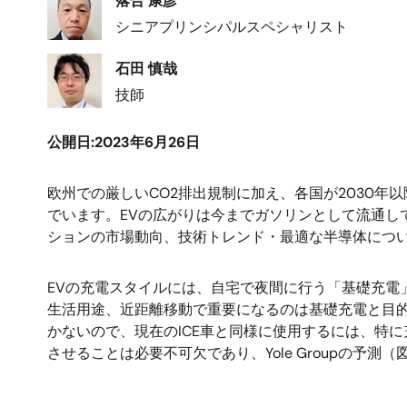
落合 康彦
像
シニアプリンシパルスペシャリスト
画
石田 慎哉
像
技師
公開日:2023年6月26日
欧州での厳しいCO2排出規制に加え、各国が2030年
でいます。EVの広がりは今までガソリンとして流通し
ションの市場動向、技術トレンド・最適な半導体につ
EVの充電スタイルには、自宅で夜間に行う「基礎充電
生活用途、近距離移動で重要になるのは基礎充電と目
かないので、現在のICE車と同様に使用するには、特
させることは必要不可欠であり、Yole Groupの予測（
画