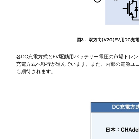
図3． 双方向(V2G)EV用DC
各DC充電方式とEV駆動用バッテリー電圧の市場トレ
充電方式へ移行が進んでいます。また、内部の電源ユ
も期待されます。
画
像