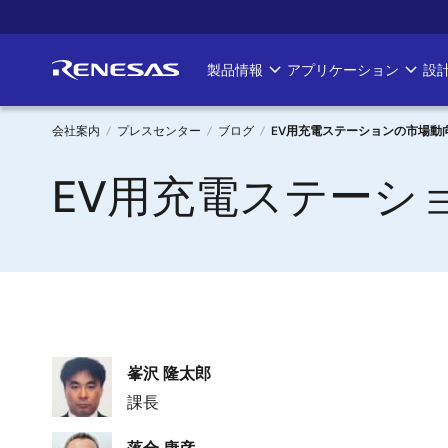
メ
イ
ン
製品情報
アプリケーション
設
Main
コ
ン
navigation
テ
会社案内
プレスセンター
ブログ
EV用充電ステーションの市場動
ン
パ
EV用充電ステーシ
ツ
に
ン
移
く
動
ず
画
峯沢 隆太郎
像
課長
画