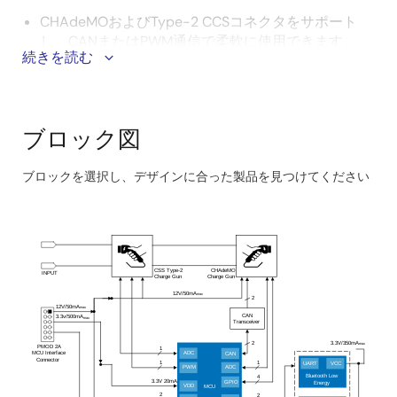
CHAdeMOおよびType-2 CCSコネクタをサポート
し、CANまたはPWM通信で柔軟に使用できます。
続きを読む
®
®
GSM、Wi-Fi
、Bluetooth
Low Energy(LE)などのネ
ットワークインタフェースは、充電器とのインタフ
ェースを柔軟に提供し、バッテリの種類と車両につ
いて通知します。
ブロック図
このシステムは、インタフェースカードとして
SPI/Pmod™を介して3.3kWまたは任意の充電器に接
ブロックを選択し、デザインに合った製品を見つけてください
Skip
続できます。
interactive
MCUは、OICカードが充電ガンを介して車両とイン
block
タフェースするために使用されます。
diagram
CSS Type-2
CHAdeMO
INPUT
Charge Gun
Charge Gun
12V/50mA
max
2
12V/50mA
max
CAN
3.3v/500mA
max
Transceiver
2
3.3V/350mA
max
PMOD 2A
1
ADC
MCU Interface
CAN
Connector
1
1
UART
VCC
PWM
ADC
Bluetooth Low
4
3.3V 20mA
Energy
GPIO
VDD
MCU
2
2