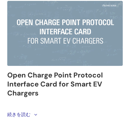
Renesas understands that ensuring chargers must
続きを読む
work reliably across various site conditions and
connectivity types can often lead to integration