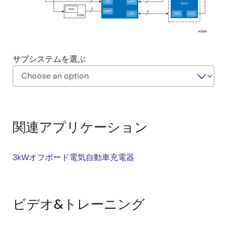
SPI
UART
Wi-Fi
2
VCC
UART
2
SPI
SPI
VCC
GSM
AS054
サブシステムを選ぶ
Exiting
Interactive
Block
関連アプリケーション
Diagram
3kWオフボード電気自動車充電器
ビデオ&トレーニング