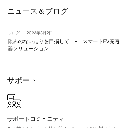
headaches. That's exactly why we've put together this
ニュース＆ブログ
demonstration video, showcasing our customized
open-source SteVe software stack, designed to
support a modular set of communication protocols.
This approach guarantees that you can test your
ブログ
2023年3月2日
Open Charge Point Protocol (OCPP) connectivity in a
限界のない走りを目指して - スマートEV充電
wide range of environments, including those
器ソリューション
challenging rural areas with limited infrastructure, to
get you to market more quickly.
サポート
サポートコミュニティ