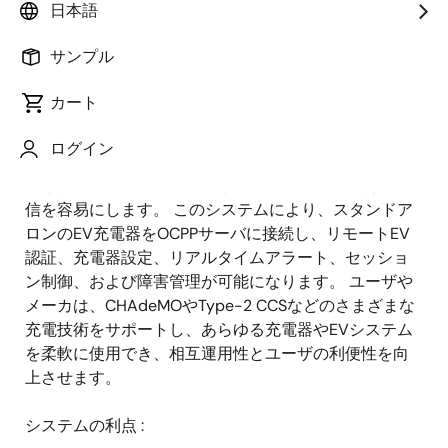
概要
日本語
サンプル
概
説明
要
カート
ログイン
Open Charge Point Protocol(OCPP)は、ネットワーク
説
化された充電ステーションと充電管理システム間の通
明
信を容易にします。 このシステムにより、スタンドア
ロンのEV充電器をOCPPサーバに接続し、リモートEV
認証、充電器設定、リアルタイムアラート、セッショ
ン制御、および障害管理が可能になります。 ユーザや
メーカは、CHAdeMOやType-2 CCSなどのさまざまな
充電技術をサポートし、あらゆる充電器やEVシステム
を柔軟に使用でき、相互運用性とユーザの利便性を向
上させます。
システムの利点 :