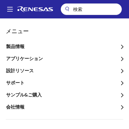
メ
イ
A
ン
Main
コ
アプリケーション
産業用機器
再生可能エネルギー&グリッド
navigation
メニュー
ン
スマートEV充電器用OCPPインタフェースカード（OIC）
パ
テ
ン
スマートEV充電器用OCPP
ン
製品情報
ツ
く
インタフェースカード
に
アプリケーション
ず
（OIC）
移
設計リソース
動
サポート
サンプル&ご購入
ページセクションへ移動：
会社情報