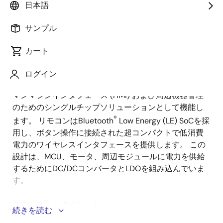
要
日本語
サンプル
スマートトイレは急速に台頭している市場であり、世
説
界中で市場シェアが拡大しています。 この設計は、便
カート
明
座、水、乾燥冷却・暖房システム、さらに滅菌機能と
いった主要機能をリモコンで操作する高級製品である
ログイン
ことを示しています。 32ビットMCUは、双方向ヒュー
マンマシンインタフェース (HMI) および周辺機器管理
のためのシングルチップソリューションとして機能し
®
ます。 リモコンはBluetooth
Low Energy (LE) SoCを採
用し、ボタン操作に接続された超コンパクトで低消費
電力のワイヤレスインタフェースを提供します。 この
設計は、MCU、モータ、周辺モジュールに電力を供給
するためにDC/DCコンバータとLDOを組み込んでいま
す。
このシステムのメリット：
続きを読む