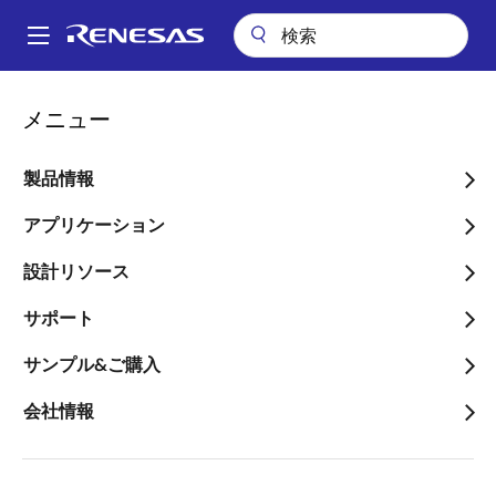
メ
イ
A
ン
Main
コ
アプリケーション
産業用機器
スマート家電
スマートトイレ
navigation
メニュー
ン
パ
スマートトイレ
テ
ン
ン
製品情報
ツ
く
に
アプリケーション
ず
移
設計リソース
ページセクションへ移動：
動
サポート
サンプル&ご購入
概要
会社情報
概
説明