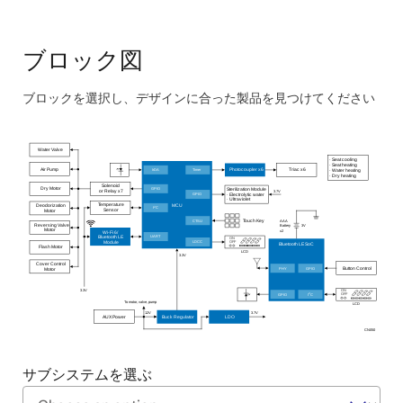
シングルチップMCUはBOMコストとPCBサイズを削
減
ブロック図
Bluetooth LE SoCはコンパクトで低消費電力のリモ
ート設計が可能
ブロックを選択し、デザインに合った製品を見つけてください
高性能DC/DCコンバータとLDOにより、精密な電力
Skip
管理が可能
interactive
フォトカプラは高性能な信号の絶縁と制御を提供
Water Valve
block
·
Seat cooling
·
Seat heating
Air Pump
IrDA
Timer
Photocoupler x6
Triac x6
·
Water heating
·
Dry heating
diagram
Solenoid
GPIO
Dry Motor
Sterilization Module
3.7V
or Relay x7
GPIO
·
Electrolytic water
·
Ultraviolet
Temperature
MCU
Deodorization
2
I
C
Sensor
Motor
Touch Key
CTSU
AAA
Reversing Valve
3V
Battery
Motor
x2
Wi-Fi 6/
UART
Bluetooth LE
ON
LDCC
OFF
Module
Bluetooth LE SoC
Flash Motor
LCD
3.3V
Cover Control
PHY
GPIO
Button Control
Motor
3.3V
ON
2
GPIO
I
C
OFF
To motor, valve, pump
LCD
12V
3.7V
AUX Power
Buck Regulator
LDO
CN050
サブシステムを選ぶ