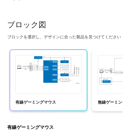
このシステムのメリット：
統合された機能は、多機能デバイスに機能を集約
ブロック図
し、BOMとシステム全体のコストを削減すると同時
に、性能とカスタマイズ性を向上させます。
ブロックを選択し、デザインに合った製品を見つけてください
超低消費電力設計により、無線動作時の使用時間が
Skip
長くなり、外出先でのゲームセッションや生産性の
interactive
高いワークフローに最適です。
block
効率的な電源管理により、安定した動作と最適化さ
diagram
れた充電効率を実現するとともに、USB Type-C接続
用の保護機能を提供します。
昇降圧充電器は、USB Type-Cインタフェースと接続
に効率的な電源管理と保護機能を提供します。
フレキシブルな電源入力は、幅広いDC電源に対応
有線ゲーミングマウス
無線ゲーミング
し、USB Type-Cポートまたは内蔵バッテリのいずれ
からでもマウスを充電して使用できるため、携帯性
とユーザの利便性が向上します。
有線ゲーミングマウス