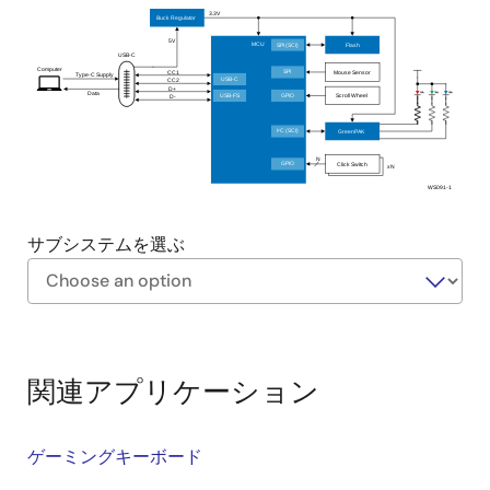
3.3V
Buck Regulator
5V
MCU
Flash
SPI (SCI)
USB-C
Computer
Mouse Sensor
SPI
CC1
Type-C Supply
USB-C
CC2
D+
Data
Scroll Wheel
USB-FS
GPIO
D-
GreenPAK
2
I
C (SCI)
N
Click Switch
GPIO
xN
WS091-1
サブシステムを選ぶ
Exiting
Interactive
Block
関連アプリケーション
Diagram
ゲーミングキーボード