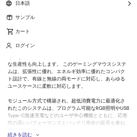
日本語
要
サンプル
ゲームやコンピューティングに求められるものが進化
カート
説
するにつれ、ユーザはゲーミングマウスのような高性
明
能でカスタマイズ可能な周辺機器をますます求めるよ
ログイン
うになっています。そうすることで、対戦型ゲームだ
けでなく、デスクトップやノートパソコンでの一般的
な生産性も向上します。 このゲーミングマウスシステ
ムは、拡張性に優れ、エネルギ効率に優れたコンパク
ト設計で、有線と無線の両モードに対応し、あらゆる
ユースケースに柔軟に対応します。
モジュール方式で構築され、超低消費電力に最適化さ
れたこのシステムは、プログラム可能なRGB照明やUSB
Type-C急速充電などのユーザ中心機能とともに、応答
性の高いパフォーマンスとバッテリ寿命の延長を兼ね
備えています。
続きを読む