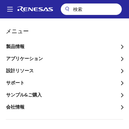
メ
イ
A
ン
Main
コ
アプリケーション
民生機器全般
navigation
メニュー
ン
コネクテッドホーム & エンタテイメント
ゲーミングマウス
パ
テ
ン
ゲーミングマウス
ン
製品情報
ツ
く
に
アプリケーション
ず
移
設計リソース
動
ページセクションへ移動：
サポート
サンプル&ご購入
会社情報
概要
概
説明