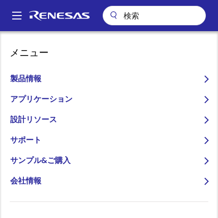
メ
イ
A
ン
Main
コ
アプリケーション
自動車
navigation
メニュー
ン
車両制御システム (Vehicle Control Systems)
パ
電動パワーステアリングシステム
テ
ン
ン
製品情報
電動パワーステアリングシ
ツ
く
ステム
に
アプリケーション
ず
移
設計リソース
動
サポート
ページセクションへ移動：
サンプル&ご購入
会社情報
概要