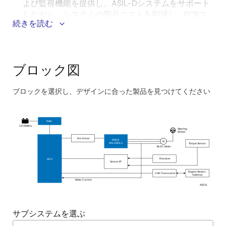
よび監視機能を提供し、ASIL-Dシステムをサポート
しながら、システムの部品コストを削減し、PCBス
続きを読む
ペースを節約します。
実績のあるMCUとPMICの組み合わせにより、研究開
発のコストと時間が削減され、市場投入までの時間
を短縮できます。
ブロック図
ブロックを選択し、デザインに合った製品を見つけてください
Skip
interactive
PMIC
block
12V Battery
Steering
Wheel
diagram
Pre-Driver
PMOS
M
ANL2/ANL3
Torque Sensor
BLDC Motor
Resolver
MCU
Sensor I/F
Engine / Brake /
CAN Transceiver
Gateway
Motor Current
AS231
サブシステムを選ぶ