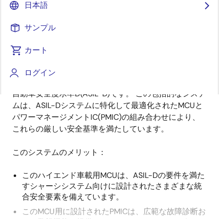
日本語
概
説明
サンプル
要
カート
電動パワーステアリング(EPS)は、最高レベルの機能安
ログイン
説
全が求められる重要な自動車アプリケーションである
明
自動車安全度水準D(ASIL-D)です。 この包括的なシステ
ムは、ASIL-Dシステムに特化して最適化されたMCUと
パワーマネージメントIC(PMIC)の組み合わせにより、
これらの厳しい安全基準を満たしています。
このシステムのメリット：
このハイエンド車載用MCUは、ASIL-Dの要件を満た
すシャーシシステム向けに設計されたさまざまな統
合安全要素を備えています。
このMCU用に設計されたPMICは、広範な故障診断お