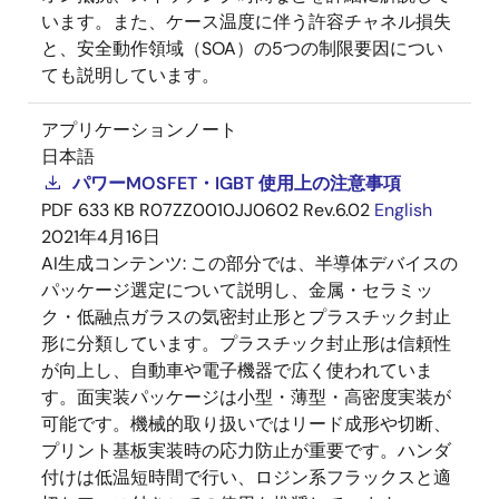
います。また、ケース温度に伴う許容チャネル損失
と、安全動作領域（SOA）の5つの制限要因につい
ても説明しています。
アプリケーションノート
日本語
パワーMOSFET・IGBT 使用上の注意事項
PDF
633 KB
R07ZZ0010JJ0602 Rev.6.02
English
2021年4月16日
AI生成コンテンツ:
この部分では、半導体デバイスの
パッケージ選定について説明し、金属・セラミッ
ク・低融点ガラスの気密封止形とプラスチック封止
形に分類しています。プラスチック封止形は信頼性
が向上し、自動車や電子機器で広く使われていま
す。面実装パッケージは小型・薄型・高密度実装が
可能です。機械的取り扱いではリード成形や切断、
プリント基板実装時の応力防止が重要です。ハンダ
付けは低温短時間で行い、ロジン系フラックスと適