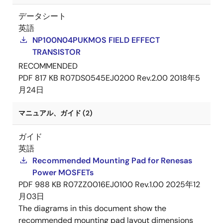
データシート
英語
NP100N04PUKMOS FIELD EFFECT
TRANSISTOR
RECOMMENDED
PDF
817 KB
R07DS0545EJ0200 Rev.2.00
2018年5
月24日
マニュアル、ガイド (2)
ガイド
英語
Recommended Mounting Pad for Renesas
Power MOSFETs
PDF
988 KB
R07ZZ0016EJ0100 Rev.1.00
2025年12
月03日
The diagrams in this document show the
recommended mounting pad layout dimensions