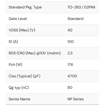
Standard Pkg. Type
TO-263 / D2PAK
Gate Level
Standard
VDSS (Max) (V)
40
ID (A)
100
RDS (ON) (Max) @10V (mohm)
2.3
Pch (W)
176
Ciss (Typical) (pF)
4700
Qg typ (nC)
80
Series Name
NP Series