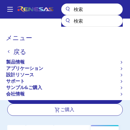
メ
イ
A
ン
Main
コ
全製品リスト
パワーディスクリート
パワーMOSFET
navigation
ン
NP100N04PUK
パ
メニュー
テ
ン
NP100N04PUK
ン
戻る
ツ
く
アクティブ
に
ず
製品情報
Nch Power MOSFET 40V 100A
移
アプリケーション
動
2.3mohm TO-263 / D2PAK for
設計リソース
Automotive
サポート
サンプル&ご購入
会社情報
データシート
ご購入