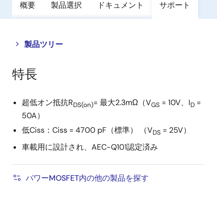
概要
製品選択
ドキュメント
サポート
Close
Open
製品ツリー
product
product
tree
tree
特長
menu
menu
超低オン抵抗R
= 最大2.3mΩ（V
= 10V、I
=
DS(on)
GS
D
50A）
低Ciss：Ciss = 4700 pF（標準） （V
= 25V）
DS
車載用に設計され、AEC-Q101認定済み
パワーMOSFET内の他の製品を探す