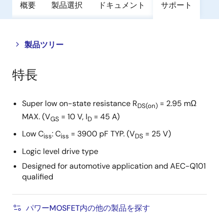
概要
製品選択
ドキュメント
サポート
Close
Open
製品ツリー
product
product
tree
tree
特長
menu
menu
Super low on-state resistance R
= 2.95 mΩ
DS(on)
MAX. (V
= 10 V, I
= 45 A)
GS
D
Low C
: C
= 3900 pF TYP. (V
= 25 V)
iss
iss
DS
Logic level drive type
Designed for automotive application and AEC-Q101
qualified
パワーMOSFET内の他の製品を探す