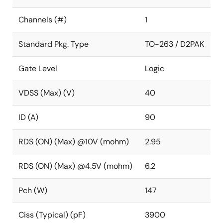
Channels (#)
1
Standard Pkg. Type
TO-263 / D2PAK
Gate Level
Logic
VDSS (Max) (V)
40
ID (A)
90
RDS (ON) (Max) @10V (mohm)
2.95
RDS (ON) (Max) @4.5V (mohm)
6.2
Pch (W)
147
Ciss (Typical) (pF)
3900