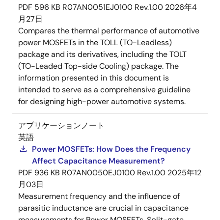
PDF
596 KB
R07AN0051EJ0100 Rev.1.00
2026年4
月27日
Compares the thermal performance of automotive
power MOSFETs in the TOLL (TO-Leadless)
package and its derivatives, including the TOLT
(TO-Leaded Top-side Cooling) package. The
information presented in this document is
intended to serve as a comprehensive guideline
for designing high-power automotive systems.
アプリケーションノート
英語
Power MOSFETs: How Does the Frequency
Affect Capacitance Measurement?
PDF
936 KB
R07AN0050EJ0100 Rev.1.00
2025年12
月03日
Measurement frequency and the influence of
parasitic inductance are crucial in capacitance
measurements for Power MOSFETs. Split-gate