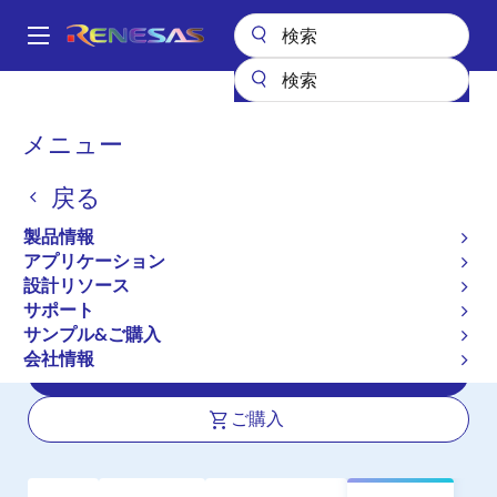
メ
イ
A
ン
Main
コ
全製品リスト
パワーディスクリート
パワーMOSFET
navigation
ン
NP89N04PDK
パ
メニュー
テ
ン
NP89N04PDK
ン
戻る
ツ
く
アクティブ
に
ず
製品情報
Nch Power MOSFET 40V 90A
移
アプリケーション
動
2.95mohm TO-263 / D2PAK for
設計リソース
Automotive
サポート
サンプル&ご購入
会社情報
データシート
ご購入