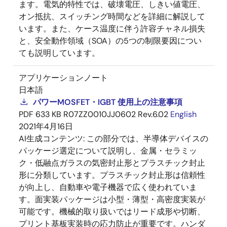
ます。電気的特性では、破壊電圧、しきい値電圧、
オン抵抗、スイッチング時間などを詳細に解説して
います。また、ケース温度に伴う許容チャネル損失
と、安全動作領域（SOA）の5つの制限要因につい
ても説明しています。
アプリケーションノート
日本語
パワーMOSFET・IGBT 使用上の注意事項
PDF
633 KB
R07ZZ0010JJ0602 Rev.6.02
English
2021年4月16日
AI生成コンテンツ:
この部分では、半導体デバイスの
パッケージ選定について説明し、金属・セラミッ
ク・低融点ガラスの気密封止形とプラスチック封止
形に分類しています。プラスチック封止形は信頼性
が向上し、自動車や電子機器で広く使われていま
す。面実装パッケージは小型・薄型・高密度実装が
可能です。機械的取り扱いではリード成形や切断、
プリント基板実装時の応力防止が重要です。ハンダ