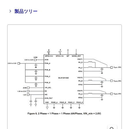
Close
Open
製品ツリー
product
product
tree
tree
menu
menu