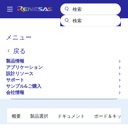
メ
イ
A
ン
Main
コ
全製品リスト
パワー & パワーマネジメント
navigation
ン
マルチチャネルパワーマネジメントIC (PMIC)
ISL91301B
パ
メニュー
テ
ン
ISL91301B
ン
戻る
ツ
く
アクティブ
に
ず
製品情報
Quad Output Power Management IC
移
アプリケーション
動
設計リソース
サポート
データシート
サンプル&ご購入
会社情報
ご購入
概要
製品選択
ドキュメント
ボード＆キット