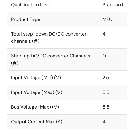
Qualification Level
Standard
Product Type
MPU
Total step-down DC/DC converter
4
channels (#)
Step-up DC/DC converter Channels
0
(#)
Input Voltage (Min) (V)
2.5
Input Voltage (Max) (V)
5.5
Bus Voltage (Max) (V)
5.5
Output Current Max (A)
4