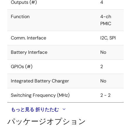
Outputs (#)
4
Function
4-ch
PMIC
Comm. Interface
I2C, SPI
Battery Interface
No
GPIOs (#)
2
Integrated Battery Charger
No
Switching Frequency (MHz)
2 - 2
もっと見る
折りたたむ
パッケージオプション