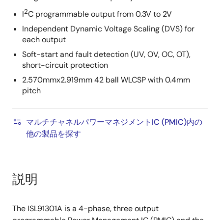
2
I
C programmable output from 0.3V to 2V
Independent Dynamic Voltage Scaling (DVS) for
each output
Soft-start and fault detection (UV, OV, OC, OT),
short-circuit protection
2.570mmx2.919mm 42 ball WLCSP with 0.4mm
pitch
マルチチャネルパワーマネジメントIC (PMIC)内の
他の製品を探す
説明
The ISL91301A is a 4-phase, three output