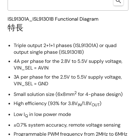
ISL91301A_ISL91301B Functional Diagram
特長
Triple output 2+1+1 phases (ISL91301A) or quad
output single phase (ISL91301B)
4A per phase for the 2.8V to 5.5V supply voltage,
VIN_SEL = AVIN
3A per phase for the 2.5V to 5.5V supply voltage,
VIN_SEL = GND
2
Small solution size (6x8mm
for 4-phase design)
High efficiency (93% for 3.8V
/1.8V
)
IN
OUT
Low I
in low power mode
Q
±0.7% system accuracy, remote voltage sensing
Programmable PWM frequency from 2MHz to 6MHz