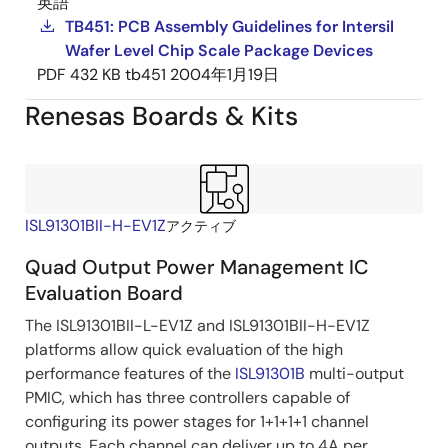
英語
TB451: PCB Assembly Guidelines for Intersil
Wafer Level Chip Scale Package Devices
PDF
432 KB
tb451
2004年1月19日
Renesas Boards & Kits
ISL91301BII-H-EV1Z
アクティブ
Quad Output Power Management IC
Evaluation Board
The ISL91301BII-L-EV1Z and ISL91301BII-H-EV1Z
platforms allow quick evaluation of the high
performance features of the
ISL91301B
multi-output
PMIC, which has three controllers capable of
configuring its power stages for 1+1+1+1 channel
outputs. Each channel can deliver up to 4A per