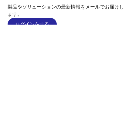
製品やソリューションの最新情報をメールでお届けし
ます。
ログインをする
YouTube
Renesas’s Twitter/X
Facebook
Instagram
LinkedIn
経営/決算/業績
会社概要
採用情報
投資家の皆様
ニュースルーム
サステナビリティ
お問合せ