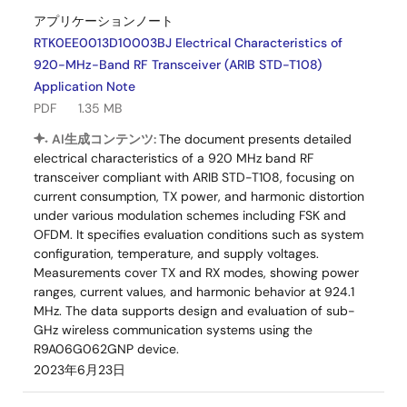
アプリケーションノート
RTK0EE0013D10003BJ Electrical Characteristics of
920-MHz-Band RF Transceiver (ARIB STD-T108)
Application Note
PDF
1.35 MB
AI生成コンテンツ:
The document presents detailed
electrical characteristics of a 920 MHz band RF
transceiver compliant with ARIB STD-T108, focusing on
current consumption, TX power, and harmonic distortion
under various modulation schemes including FSK and
OFDM. It specifies evaluation conditions such as system
configuration, temperature, and supply voltages.
Measurements cover TX and RX modes, showing power
ranges, current values, and harmonic behavior at 924.1
MHz. The data supports design and evaluation of sub-
GHz wireless communication systems using the
R9A06G062GNP device.
2023年6月23日