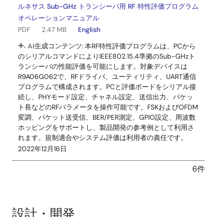
ルネサス Sub-GHz トランシーバ用 RF 特性評価プログラム
オペレーションマニュアル
PDF
2.47 MB
English
AI生成コンテンツ:
本RF特性評価プログラムは、PCから
のシリアルコマンドによりIEEE802.15.4準拠のSub-GHzト
ランシーバの性能評価を可能にします。対象デバイスは
R9A06G062で、RFドライバ、ユーティリティ、UART通信
プログラムで構成されます。PCと評価ボードをシリアル接
続し、PHYモード設定、チャネル設定、送信出力、パケッ
ト長などのRFパラメータを操作可能です。FSKおよびOFDM
変調、パケット送受信、BER/PER測定、GPIO設定、周波数
ホッピングをサポートし、製品開発の参考例として利用さ
れます。規制適合やシステム評価は利用者の責任です。
2022年12月16日
6件
設計・開発