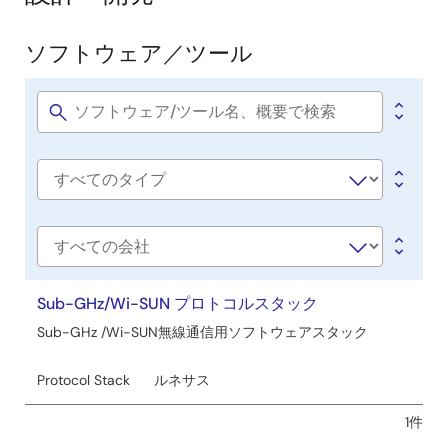
ソフトウェア／ツール
ソ
フ
ト
Software
title
ウ
ェ
Software
ア
type
／
ツ
会
社
ー
名
Sub-GHz/Wi-SUN プロトコルスタック
ル
Sub-GHz /Wi-SUN無線通信用ソフトウェアスタック
Protocol Stack
ルネサス
1件