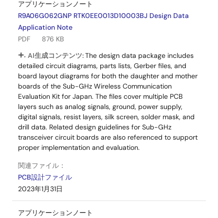
アプリケーションノート
R9A06G062GNP RTK0EE0013D10003BJ Design Data
Application Note
PDF
876 KB
AI生成コンテンツ:
The design data package includes
detailed circuit diagrams, parts lists, Gerber files, and
board layout diagrams for both the daughter and mother
boards of the Sub-GHz Wireless Communication
Evaluation Kit for Japan. The files cover multiple PCB
layers such as analog signals, ground, power supply,
digital signals, resist layers, silk screen, solder mask, and
drill data. Related design guidelines for Sub-GHz
transceiver circuit boards are also referenced to support
proper implementation and evaluation.
関連ファイル：
PCB設計ファイル
2023年1月31日
アプリケーションノート