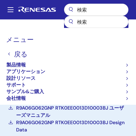
メ
イ
A
ン
Main
コ
設計リソース
ボード＆キット
RTK0EE0013D10003BJ
navigation
ン
パ
メニュー
テ
R9A06G062GNP 日本電波
ン
ン
法準拠Sub-GHz 無線通信
戻る
ツ
く
に
評価キット
ず
製品情報
移
アプリケーション
RTK0EE0013D10003BJ
動
アクティブ
設計リソース
サポート
サンプル&ご購入
ご購入
会社情報
R9A06G062GNP RTK0EE0013D10003BJ ユーザ
ーズマニュアル
R9A06G062GNP RTK0EE0013D10003BJ Design
Data