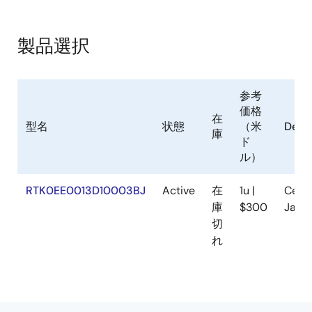
製品選択
参考
価格
在
型名
状態
（米
Descr
庫
ド
ル）
RTK0EE0013D10003BJ
Active
在
1u |
Certi
庫
$300
Japa
切
れ