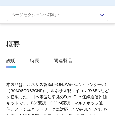
ページセクションへ移動：
概要
概
説明
特長
関連製品
要
本製品は、ルネサス製Sub-GHz/Wi-SUNトランシーバ
説
（R9A06G062GNP）、ルネサス製マイコンRX65Nなど
明
を搭載した、日本電波法準拠のSub-GHz 無線通信評価
キットです。FSK変調・OFDM変調、マルチホップ通
信、メッシュネットワークに対応したWi-SUN FAN1.1を