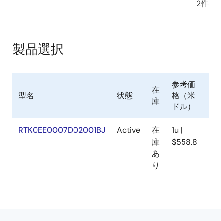
2件
製品選択
参考価
在
型名
状態
格（米
Sa
庫
ドル）
RTK0EE0007D02001BJ
Active
在
1u |
N/
庫
$558.8
あ
り