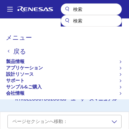
メ
イ
A
ン
Main
コ
設計リソース
ボード＆キット
RTK0EE0007D02001BJ
navigation
ン
パ
メニュー
テ
CPX3評価キット DC 48V
ン
ン
以下（J80D2：RL78/G13）
戻る
ツ
く
に
ず
RTK0EE0007D02001BJ
製品情報
アクティブ
移
アプリケーション
動
設計リソース
サポート
ご購入
サンプル&ご購入
BCPX3評価キットJ80D2
会社情報
RTK0EE0007D02001BJ ユーザーズマニュアル
ページセクションへ移動：