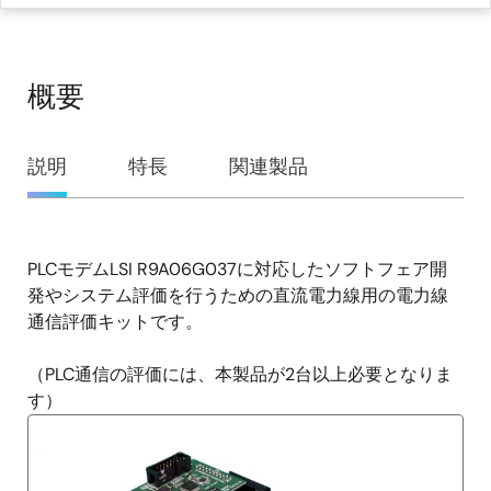
概要
概
説明
特長
関連製品
要
PLCモデムLSI R9A06G037に対応したソフトフェア開
説
発やシステム評価を行うための直流電力線用の電力線
明
通信評価キットです。
（PLC通信の評価には、本製品が2台以上必要となりま
す）