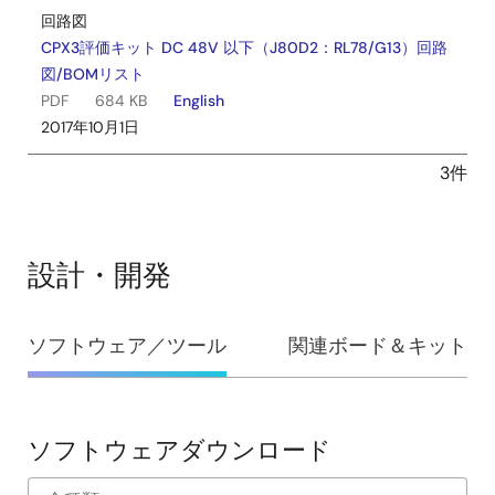
回路図
CPX3評価キット DC 48V 以下（J80D2：RL78/G13）回路
図/BOMリスト
PDF
684 KB
English
2017年10月1日
3件
設計・開発
設
ソフトウェア／ツール
関連ボード＆キット
計・
開
発
ソフトウェアダウンロード
ソ