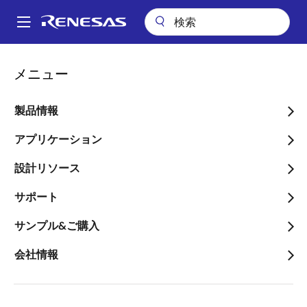
メ
イ
A
ン
Main
コ
アプリケーション
産業用機器
再生可能エネルギー&グリッド
navigation
メニュー
ン
20kW 三相PFCインバータ
パ
テ
ン
20kW 三相PFCインバータ
ン
製品情報
ツ
く
に
アプリケーション
ず
移
設計リソース
動
ページセクションへ移動：
サポート
サンプル&ご購入
会社情報
概要
概
説明