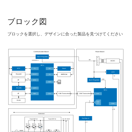
ブロック図
ブロックを選択し、デザインに合った製品を見つけてください
Skip
interactive
Communication Board
Power Board
block
Buck Regulator
D
I
diagram
15V
3.3V/0.5A
max
O
AC/DC
D
E
MCU
2
I
C
SPI
RTC
Flash
LDO
RESET
Reset IC
2
I
C
EEPROM
5V
24
3.3V
GPIO
I/F
Buck Regulator
SDHI
UART
RS-485
MCU
RMII
CAN
I/F
CAN Transceiver
CAN
CAN Transceiver
RJ45
8
12-Bit
ADC
PWM
12
Bidirectional
Op Amp x4
Power IGBT x6
Power IGBT x6
HV
DC
BUS
8
Q1
Q3
Q5