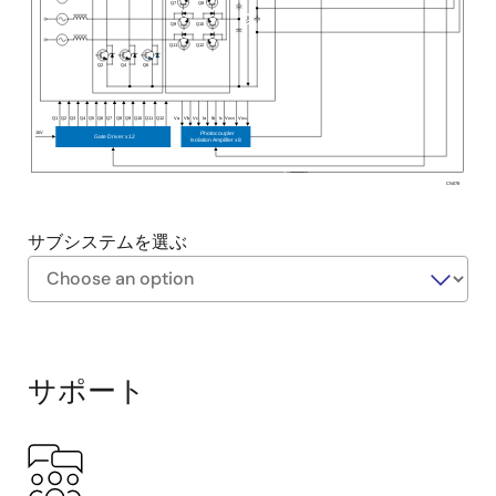
Q7
Q8
DC
V
Q9
Q10
Q11
Q12
Q2
Q4
Q6
Q1
Q2
Q3
Q4
Q5
Q6
Q7
Q8
Q9
Q10
Q11
Q12
Va
Vb
Vc
la
lb
lc
V
V
DCH
DCL
15V
Photocoupler
Gate Driver x12
Isolation Amplifier x8
CN078
サブシステムを選ぶ
Exiting
Interactive
Block
サポート
Diagram