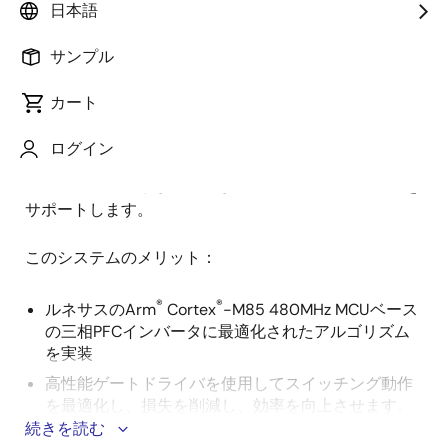
日本語
要
サンプル
この三相力率改善（PFC）インバータは、デジタルPFC
カート
説
制御および通信用にルネサスの高性能MCUを内蔵して
明
います。
RA6M3
MCUは中間通信コントローラとして
ログイン
機能し、
RA8T1
MCUは高出力PFCインバータのデジタ
ルコントローラとして機能し、最大20kWの電力容量を
サポートします。
このシステムのメリット：
®
®
ルネサスのArm
Cortex
-M85 480MHz MCUベース
の三相PFCインバータに最適化されたアルゴリズム
を実装
高性能ゲートドライバを使用してスイッチング動作
を最適化し、損失を削減し、効率を向上させます。
続きを読む