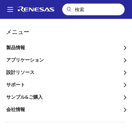
メ
イ
A
ン
Main
コ
アプリケーション
産業用機器
メディカル＆ヘルスケア
navigation
メニュー
ン
スマートゆりかご
パ
テ
ン
スマートゆりかご
ン
製品情報
ツ
く
に
アプリケーション
ず
移
設計リソース
動
ページセクションへ移動：
サポート
サンプル&ご購入
会社情報
概要
概
説明
アプリケーション