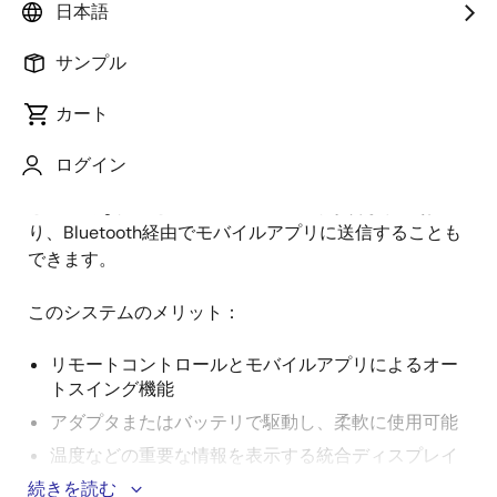
日本語
要
サンプル
このスマートゆりかごと赤ちゃん見守りシステムは、
カート
説
家庭や病院での使用を想定して設計されており、泣き
明
声の検出やリアルタイムのアラートなど、基本的な安
ログイン
全機能を提供します。 リモコンの自動スイング機能
と、重要な情報と通知のディスプレイが含まれてお
り、Bluetooth経由でモバイルアプリに送信することも
できます。
このシステムのメリット：
リモートコントロールとモバイルアプリによるオー
トスイング機能
アダプタまたはバッテリで駆動し、柔軟に使用可能
温度などの重要な情報を表示する統合ディスプレイ
続きを読む
鳴き声検出を搭載したオートスイングモード