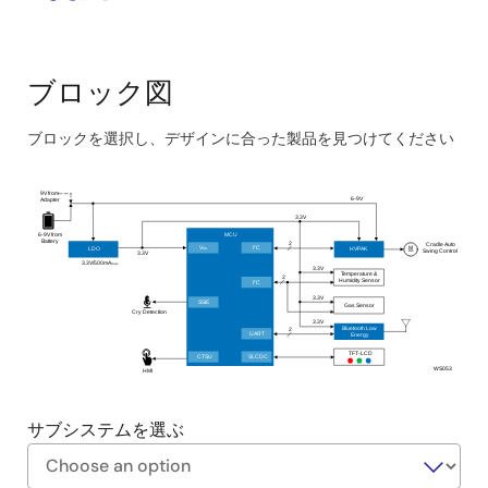
ブロック図
ブロックを選択し、デザインに合った製品を見つけてください
Skip
interactive
9V from
6-9V
Adapter
block
3.3V
diagram
6-9V from
MCU
Battery
2
Cradle Auto
M
2
V
I
C
DD
LDO
HVPAK
Swing Control
3.3V
3.3V/500mA
max
3.3V
Temperature &
2
Humidity Sensor
2
I
C
3.3V
SSIE
Gas Sensor
Cry Detection
3.3V
Bluetooth Low
2
UART
Energy
TFT-LCD
CTSU
SLCDC
WS053
HMI
サブシステムを選ぶ