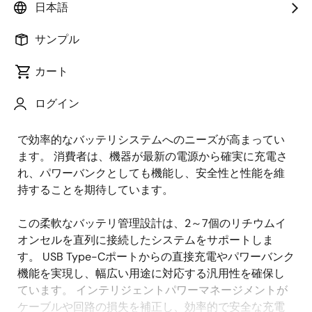
日本語
概
説明
アプリケーション
サンプル
要
カート
ポータブル電子機器、電動工具、エネルギ貯蔵ソリュ
説
ログイン
ーションへの需要の高まりにより、より長い駆動時
明
®
間、より高速な充電、USB Type-C
接続を備えた柔軟
で効率的なバッテリシステムへのニーズが高まってい
ます。 消費者は、機器が最新の電源から確実に充電さ
れ、パワーバンクとしても機能し、安全性と性能を維
持することを期待しています。
この柔軟なバッテリ管理設計は、2～7個のリチウムイ
オンセルを直列に接続したシステムをサポートしま
す。 USB Type-Cポートからの直接充電やパワーバンク
機能を実現し、幅広い用途に対応する汎用性を確保し
ています。 インテリジェントパワーマネージメントが
ケーブルや回路の損失を補正し、効率的で安全な充電