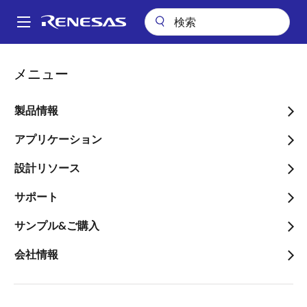
メ
イ
A
ン
Main
コ
アプリケーション
民生機器全般
電源アダプタ&充電器
navigation
メニュー
ン
240W USB Type-Cバッテリシステム
パ
テ
ン
240W USB Type-Cバッテ
ン
製品情報
ツ
く
リシステム
に
アプリケーション
ず
移
設計リソース
動
サポート
ページセクションへ移動：
サンプル&ご購入
会社情報
概要