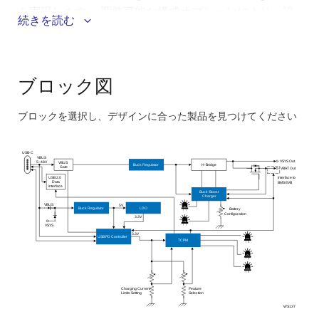
を実現します。 調整可能な構成オプションにより、設
続きを読む
計者はバッテリパックの電圧と充電電流を調整するこ
とができ、ポータブルアプリケーションと産業用アプ
リケーションの両方にスケーラブルで汎用性の高いア
プローチを提供します。
ブロック図
このシステムのメリット：
ブロックを選択し、デザインに合った製品を見つけてください
Skip
2～7個のバッテリセルとダイナミックパワーロール
interactive
USB-C
VBUS
（シンクまたはソース）をサポートし、機器の充電
block
VSYS Out
VBUS
5~48V
Buck Regulator
H-Bridge
Gate
VBAT Out
とパワーバンクとしての電力供給の両方に対応する
USB 2.0
diagram
Interface to
Data
BMS EVB
interface
多目的な設計が可能
Buck-Boost
Charger
VBUS
5V
Buck Regulator
LDO
Battery
スマートな電源管理で最大240Wを供給し、安全で
Configuration
3.3V
VSYS
信頼性の高い充電を実現
3.3V
USB PD Controller
TCPM
ソフトウェアで設定可能なため、ハードウェアの複
雑さが軽減され、開発スピードを向上
Charging Current
Feature
Limits Setting
Selection
WS137