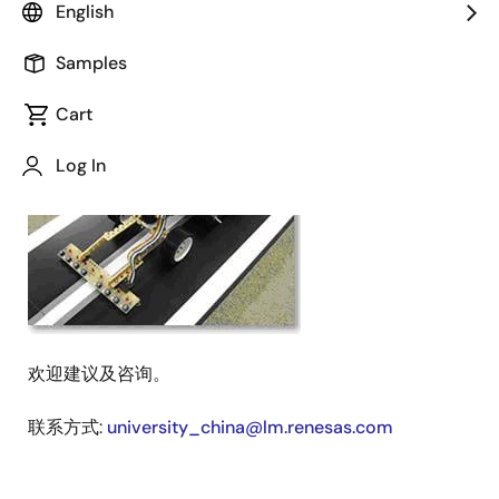
伍提供技术支持。
English
这种集趣味性和技术性于一身的大赛必将吸引越来越多
Samples
高校学子的关注，在中国各高校中掀起一股热潮。
Cart
Image
Log In
欢迎建议及咨询。
联系方式:
university_china@lm.renesas.com