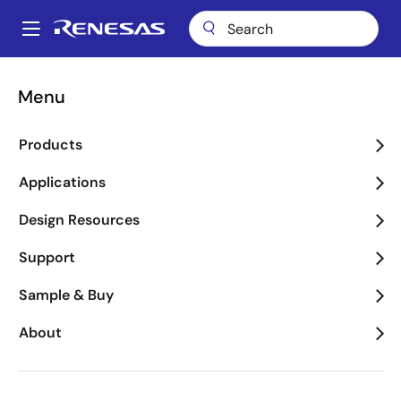
Skip
to
A
main
Main
content
About
About Renesas
瑞萨电子的中国大学计划
navigation
Menu
瑞萨的超级MCU模型车大赛
Breadcrumb
瑞萨的超级MCU模型车大赛
Products
Applications
Design Resources
由瑞萨赞助的“瑞萨超级MCU模型车大赛”为教育部主
Support
办。是IT&AT大赛的参赛活动项目之一。在「MCU模型车
Sample & Buy
大会」中获胜的优秀者，将能获得教育部认定的IT&AT技
能证书。
About
瑞萨作为全球份额第1的MCU供应商，为大赛提供适用于
用模型车的MCU电路板，并调派技术人员全程为参赛队