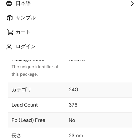
日本語
Package Status
Active
サンプル
Package Type
PBGA
カート
クラス
PLASTIC
ログイン
Package Code
AM376
The unique identifier of
this package.
カテゴリ
240
Lead Count
376
Pb (Lead) Free
No
長さ
23mm