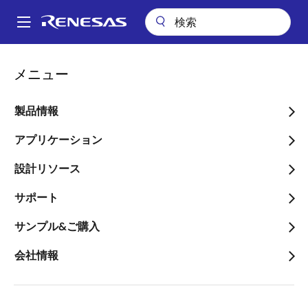
メ
イ
A
ン
Main
コ
パッケージ検索
AM376 (PBGA 376)
navigation
メニュー
ン
パ
AM376 (PBGA 376)
テ
ン
ン
製品情報
ツ
く
に
アプリケーション
ず
ページセクションへ移動：
移
設計リソース
動
サポート
サンプル&ご購入
タイトル
情報
会社情報
Package Description
PBGA 23.00x23.00x2.03
mm 1.00mm Pitch
Descriptive text for this
package.