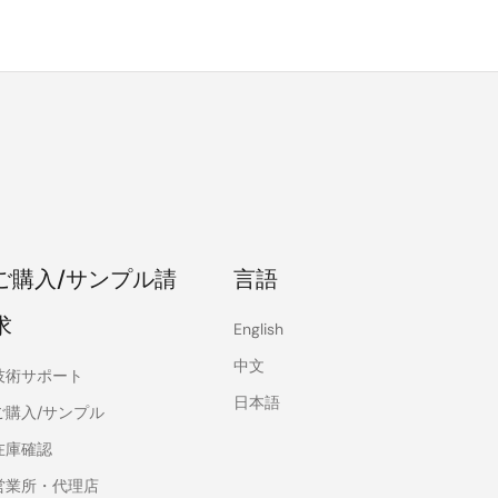
ご購入/サンプル請
言語
求
English
中文
技術サポート
日本語
ご購入/サンプル
在庫確認
営業所・代理店