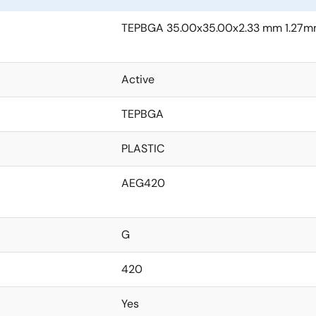
TEPBGA 35.00x35.00x2.33 mm 1.27m
Active
TEPBGA
PLASTIC
AEG420
G
420
Yes