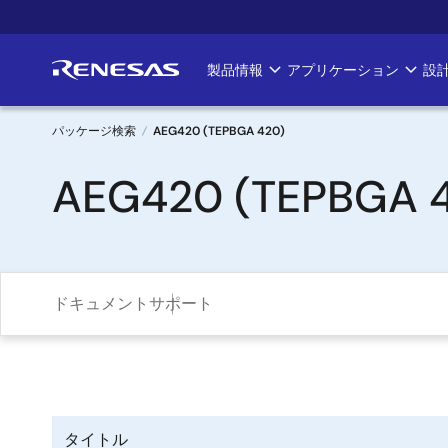
メ
イ
ン
製品情報
アプリケーション
設
Main
コ
ン
navigation
テ
パッケージ検索
AEG420 (TEPBGA 420)
ン
パ
AEG420 (TEPBGA 
ツ
に
ン
移
く
動
ず
ドキュメント
サポート
タイトル