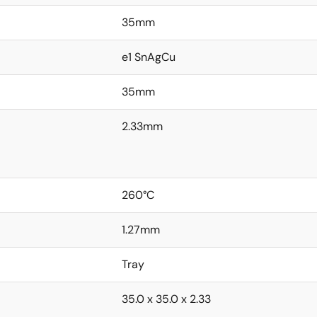
35mm
e1 SnAgCu
35mm
2.33mm
260°C
1.27mm
Tray
35.0 x 35.0 x 2.33