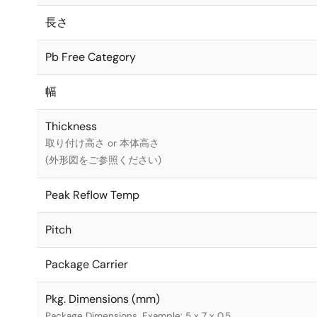
長さ
Pb Free Category
幅
Thickness
取り付け高さ or 本体高さ
(外形図をご参照ください)
Peak Reflow Temp
Pitch
Package Carrier
Pkg. Dimensions (mm)
Package Dimensions. Example: 5 x 7 x 0.5