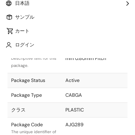
日本語
サンプル
カート
タイトル
情報
ログイン
Package Description
CABGA 15.00x15.00x1.20
mm 0.80mm Pitch
Descriptive text for this
package.
Package Status
Active
Package Type
CABGA
クラス
PLASTIC
Package Code
AJG289
The unique identifier of