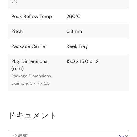
い)
Peak Reflow Temp
260°C
Pitch
0.8mm
Package Carrier
Reel, Tray
Pkg. Dimensions
15.0 x 15.0 x 1.2
(mm)
Package Dimensions.
Example: 5 x 7 x 0.5
ドキュメント