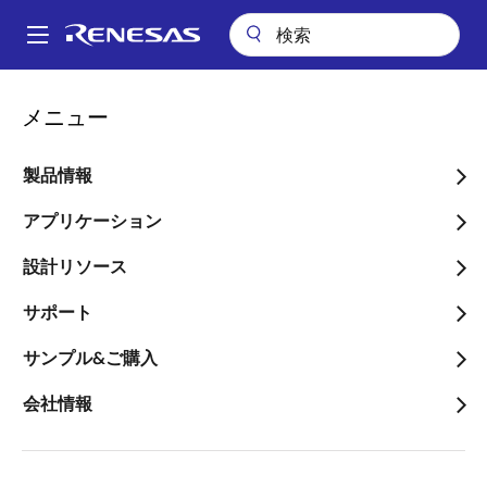
メ
イ
A
ン
Main
コ
パッケージ検索
AJG289 (CABGA 289)
navigation
メニュー
ン
パ
AJG289 (CABGA 289)
テ
ン
ン
製品情報
ツ
く
に
アプリケーション
ず
ページセクションへ移動：
移
設計リソース
動
サポート
サンプル&ご購入
会社情報