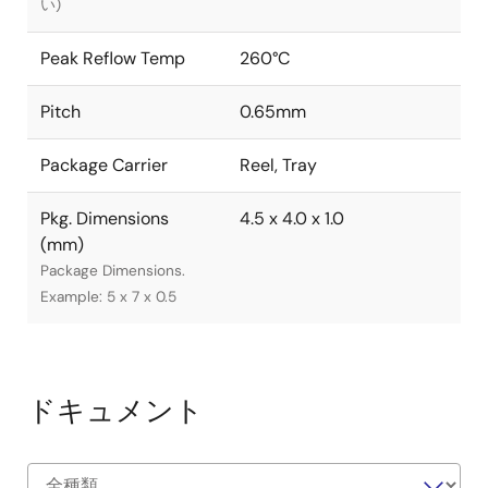
い)
Peak Reflow Temp
260°C
Pitch
0.65mm
Package Carrier
Reel, Tray
Pkg. Dimensions
4.5 x 4.0 x 1.0
(mm)
Package Dimensions.
Example: 5 x 7 x 0.5
ドキュメント