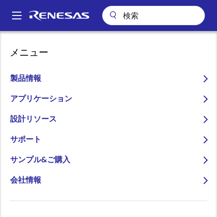
メ
イ
A
ン
Main
コ
パッケージ検索
ADG28 (CABGA 28)
navigation
メニュー
ン
パ
ADG28 (CABGA 28)
テ
ン
ン
製品情報
ツ
く
に
アプリケーション
ず
ページセクションへ移動：
移
設計リソース
動
サポート
サンプル&ご購入
会社情報