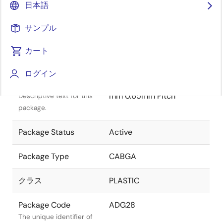
日本語
サンプル
カート
タイトル
情報
ログイン
Package Description
CABGA 4.50x4.00x1.00
mm 0.65mm Pitch
Descriptive text for this
package.
Package Status
Active
Package Type
CABGA
クラス
PLASTIC
Package Code
ADG28
The unique identifier of