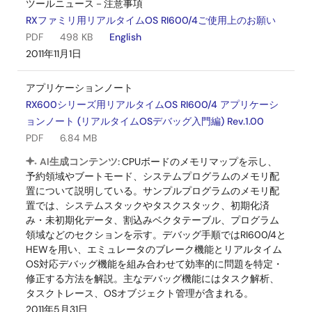
ツールニュース－注意事項
RXファミリ用リアルタイムOS RI600/4ご使用上のお願い
PDF
498 KB
English
2011年11月1日
アプリケーションノート
RX600シリーズ用リアルタイムOS RI600/4 アプリケーシ
ョンノート (リアルタイムOSデバッグ入門編) Rev.1.00
PDF
6.84 MB
AI生成コンテンツ:
CPUボードのメモリマップを示し、
予約領域やブートモード、システムプログラムのメモリ配
置について説明している。サンプルプログラムのメモリ配
置では、システムスタックやタスクスタック、初期化済
み・未初期化データ、割込みベクタテーブル、プログラム
領域などのセクションを示す。デバッグ手順ではRI600/4と
HEWを用い、エミュレータのブレーク機能とリアルタイム
OS対応デバッグ機能を組み合わせて効率的に問題を特定・
修正する方法を解説。主なデバッグ機能にはタスク解析、
タスクトレース、OSオブジェクト管理が含まれる。
2011年5月31日