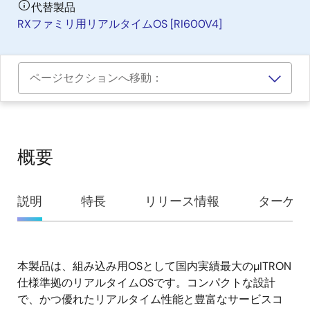
代替製品
RXファミリ用リアルタイムOS [RI600V4]
ページセクションへ移動：
概要
概
説明
特長
リリース情報
ターゲッ
要
本製品は、組み込み用OSとして国内実績最大のµITRON
説
仕様準拠のリアルタイムOSです。コンパクトな設計
明
で、かつ優れたリアルタイム性能と豊富なサービスコ