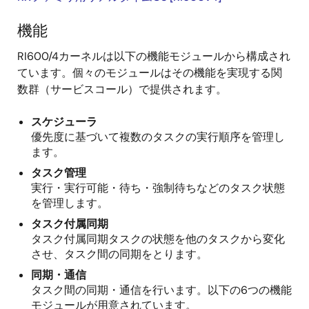
PDF
265 KB
機能
AI生成コンテンツ:
The document details the
specifications and usage of the M3S-TFS-Tiny filesystem
RI600/4カーネルは以下の機能モジュールから構成され
library for microcontrollers in the R8C, H8/300H Tiny, and
ています。個々のモジュールはその機能を実現する関
M16C/Tiny series. It supports FAT16 on media sizes from
数群（サービスコール）で提供されます。
32 MB to 1 GB, with features like multiple drive support,
fixed 64-byte logic sectors, and variable file sizes
allocated in blocks. The library includes type definitions,
スケジューラ
explanations of key terms such as logic sectors and
優先度に基づいて複数のタスクの実行順序を管理し
drives, and provides a sample program with memory
ます。
driver interfaces and error codes.
タスク管理
実行・実行可能・待ち・強制待ちなどのタスク状態
関連ファイル：
を管理します。
サンプルコード
2009年6月30日
タスク付属同期
タスク付属同期タスクの状態を他のタスクから変化
させ、タスク間の同期をとります。
同期・通信
タスク間の同期・通信を行います。以下の6つの機能
モジュールが用意されています。