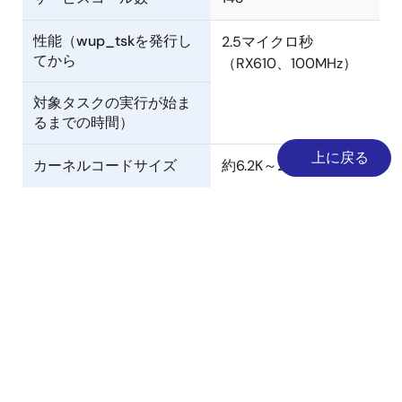
性能（wup_tskを発行し
2.5マイクロ秒
てから
（RX610、100MHz）
対象タスクの実行が始ま
るまでの時間）
上に戻る
カーネルコードサイズ
約6.2K～25.5Kバイト
データ：16バイト
カーネルRAM1タスクあた
り
スタック：44バイト
製品パッケージ内容
仕様
説明
備考