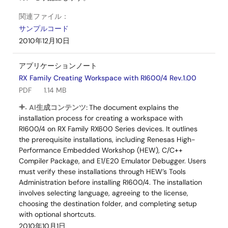
関連ファイル：
サンプルコード
2010年12月10日
アプリケーションノート
RX Family Creating Workspace with RI600/4 Rev.1.00
PDF
1.14 MB
AI生成コンテンツ:
The document explains the
installation process for creating a workspace with
RI600/4 on RX Family RX600 Series devices. It outlines
the prerequisite installations, including Renesas High-
Performance Embedded Workshop (HEW), C/C++
Compiler Package, and E1/E20 Emulator Debugger. Users
must verify these installations through HEW’s Tools
Administration before installing RI600/4. The installation
involves selecting language, agreeing to the license,
choosing the destination folder, and completing setup
with optional shortcuts.
2010年10月1日