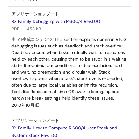
アプリケーションノート
RX Family Debugging with RI600/4 Rev.1.00
PDF
453 KB
AI生成コンテンツ:
This section explains common RTOS
debugging issues such as deadlock and stack overflow.
Deadlock occurs when tasks mutually wait for resources
held by each other, causing them to be stuck in a waiting
state. It requires four conditions: mutual exclusion, hold
and wait, no preemption, and circular wait. Stack
overflow happens when a task's stack size is exceeded,
often due to large local variables or infinite recursion.
Tools like Renesas real-time OS aware debugging and
hardware break settings help identify these issues.
2010年10月1日
アプリケーションノート
RX Family How to Compute RI600/4 User Stack and
System Stack Rev.1.00