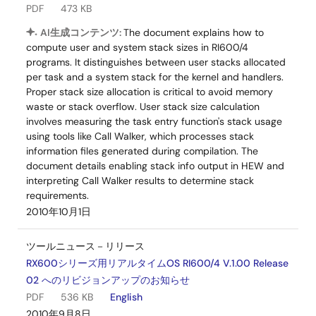
PDF
473 KB
AI生成コンテンツ:
The document explains how to
compute user and system stack sizes in RI600/4
programs. It distinguishes between user stacks allocated
per task and a system stack for the kernel and handlers.
Proper stack size allocation is critical to avoid memory
waste or stack overflow. User stack size calculation
involves measuring the task entry function's stack usage
using tools like Call Walker, which processes stack
information files generated during compilation. The
document details enabling stack info output in HEW and
interpreting Call Walker results to determine stack
requirements.
2010年10月1日
ツールニュース－リリース
RX600シリーズ用リアルタイムOS RI600/4 V.1.00 Release
02 へのリビジョンアップのお知らせ
PDF
536 KB
English
2010年9月8日