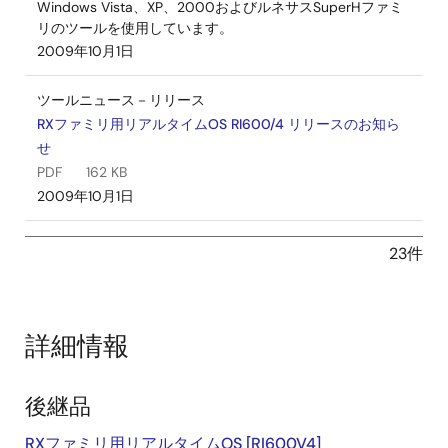
Windows Vista、XP、2000およびルネサスSuperHファミ
リのツールを使用しています。
2009年10月1日
ツールニュース－リリース
RXファミリ用リアルタイムOS RI600/4 リリースのお知ら
せ
PDF
162 KB
2009年10月1日
マニュアル－開発ツール
23件
RI600/4 ユーザーズマニュアル (RXファミリ用リアルタイ
ムOS) Rev.1.00
PDF
2.23 MB
English
詳細情報
2009年8月28日
アプリケーションノート
後継品
M3S-TFS-Tiny: Original File System Software for
Microcontrollers Rev.1.00
RXファミリ用リアルタイムOS [RI600V4]