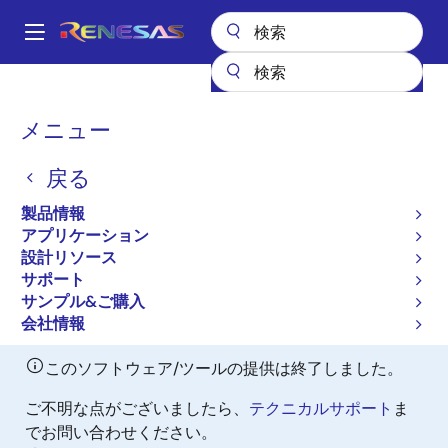
メ
イ
A
ン
Main
コ
設計リソース
ソフトウェアとドライバ
navigation
ン
RXファミリ用リアルタイムOS [RI600/4]（保守製品）
パ
メニュー
テ
ン
RXファミリ用リアルタイ
ン
戻る
ツ
く
ムOS [RI600/4]（保守製
に
ず
製品情報
品）
移
アプリケーション
動
設計リソース
Discontinued
サポート
ITRON OS
サンプル&ご購入
会社情報
このソフトウェア/ツールの提供は終了しました。
ご不明な点がございましたら、
テクニカルサポート
ま
でお問い合わせください。