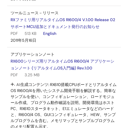
ツールニュース－リリース
RXファミリ用リアルタイムOS RI600/4 V.1.00 Release 02
サポートMCU追加とドキュメント発行のお知らせ
PDF
513 KB
English
2011年5月16日
アプリケーションノート
RX600シリーズ用リアルタイムOS RI600/4 アプリケーシ
ョンノート (リアルタイムOS入門編) Rev.1.00
PDF
3.25 MB
AI生成コンテンツ:
RX610搭載CPUボードとリアルタイム
OS RI600/4を用いたシステム開発手順を解説する。簡単な
サンプルを使い、コンフィギュレーション、ロードモジュ
ール作成、プログラム動作確認を説明。開発環境はホスト
PC、RX610スタータキット、E1エミュレータなどのハード
と、RI600/4 OS、GUIコンフィギュレータ、HEW、サンプ
ルプログラムを含む。メモリマップとサンプルプログラム
のメモリ配置も示す。