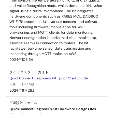
from sensors like temperature, humidity, and air quality,
and Voice Recognition mode, which detects a 1kHz voice
signal using a digital microphone. The kit integrates
hardware components such as RA6E2 MCU, DA16600
Wi-Fi/Bluetooth module, various sensors, and software
tools including firmware, mobile apps for Wi-Fi
provisioning, and MQTT clients for data monitoring.
Network configuration is performed via a mobile app,
allowing seamless connection to routers. The kit
facilitates real-time sensor data transmission and
monitoring through MQTT topics on AWS.
2024年10月1日
クイックスタートガイド
QuickConnect Beginners Kit Quick Start Guide
PDF
1.47 MB
2024年8月21日
PCB設計ファイル
QuickConnect Beginner's Kit Hardware Design Files