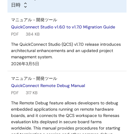
日時
マニュアル－開発ツール
QuickConnect Studio v1.6.0 to v1.7.0 Migration Guide
PDF
384 KB
The QuickConnect Studio (QCS) v1.7.0 release introduces
architectural enhancements and an updated project
management system.
2026年3月5日
マニュアル－開発ツール
QuickConnect Remote Debug Manual
PDF
317 KB
The Remote Debug feature allows developers to debug
embedded applications running on remote hardware
boards, and it connects the QCS workspace to Renesas
evaluation kits deployed in secure board farms
worldwide. This manual provides procedures for starting