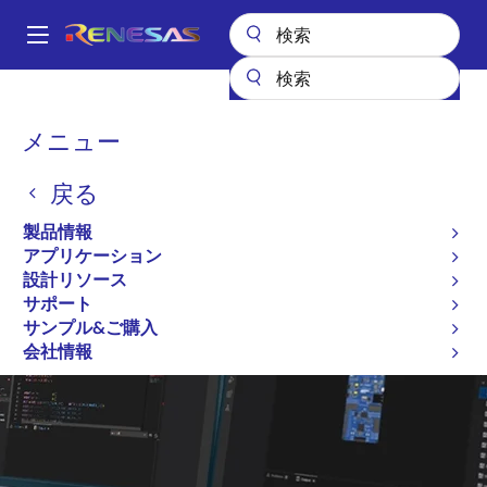
メ
イ
A
ン
Main
コ
設計リソース
注目のツール
クイックコネクトプラットフォーム
navigation
ン
パ
メニュー
QuickConnectプラットフ
テ
ン
ン
ォーム
戻る
ツ
く
に
ず
製品情報
画像
移
アプリケーション
動
設計リソース
サポート
サンプル&ご購入
会社情報