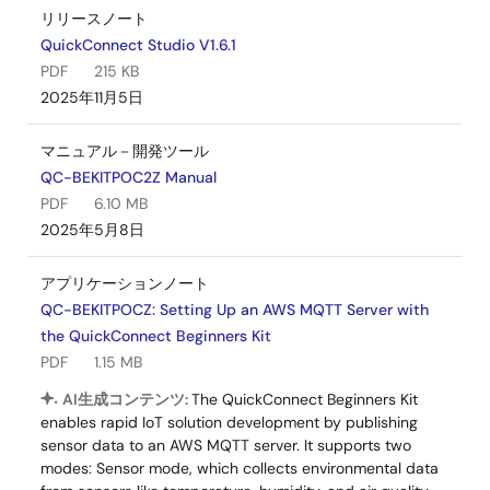
リリースノート
QuickConnect Studio V1.6.1
PDF
215 KB
2025年11月5日
マニュアル－開発ツール
QC-BEKITPOC2Z Manual
PDF
6.10 MB
2025年5月8日
アプリケーションノート
QC-BEKITPOCZ: Setting Up an AWS MQTT Server with
the QuickConnect Beginners Kit
PDF
1.15 MB
AI生成コンテンツ:
The QuickConnect Beginners Kit
enables rapid IoT solution development by publishing
sensor data to an AWS MQTT server. It supports two
modes: Sensor mode, which collects environmental data