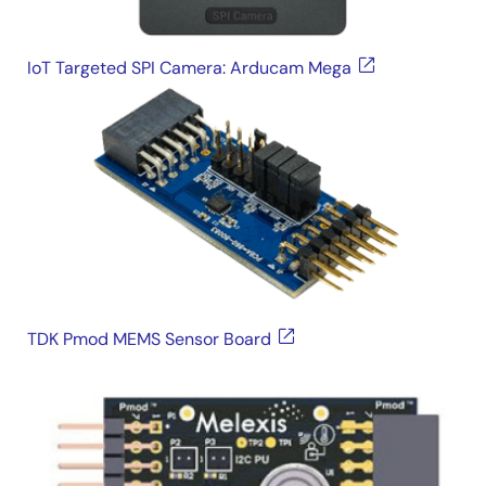
IoT Targeted SPI Camera: Arducam Mega
TDK Pmod MEMS Sensor Board