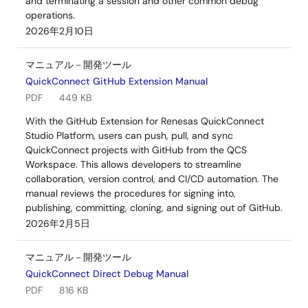
and terminating a session and other common debug
operations.
2026年2月10日
マニュアル－開発ツール
QuickConnect GitHub Extension Manual
PDF
449 KB
With the GitHub Extension for Renesas QuickConnect
Studio Platform, users can push, pull, and sync
QuickConnect projects with GitHub from the QCS
Workspace. This allows developers to streamline
collaboration, version control, and CI/CD automation. The
manual reviews the procedures for signing into,
publishing, committing, cloning, and signing out of GitHub.
2026年2月5日
マニュアル－開発ツール
QuickConnect Direct Debug Manual
PDF
816 KB