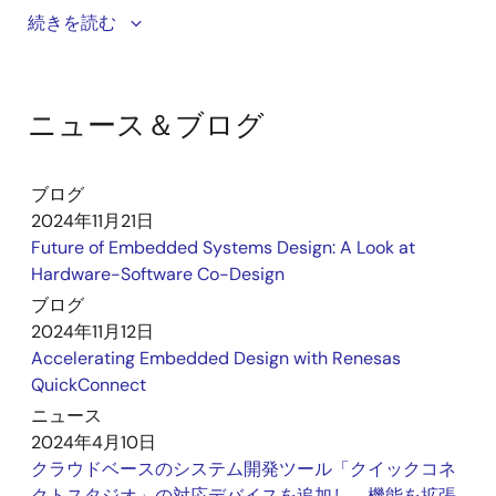
The Renesas QuickConnect platform provides
続きを読む
standardized hardware and software blocks that
enable fast prototyping of new IoT systems.
ニュース＆ブログ
https://www.renesas.com/en/application/winning-
combinations
ブログ
2024年11月21日
Future of Embedded Systems Design: A Look at
Hardware-Software Co-Design
ブログ
2024年11月12日
Accelerating Embedded Design with Renesas
QuickConnect
ニュース
2024年4月10日
クラウドベースのシステム開発ツール「クイックコネ
クトスタジオ」の対応デバイスを追加し、機能を拡張