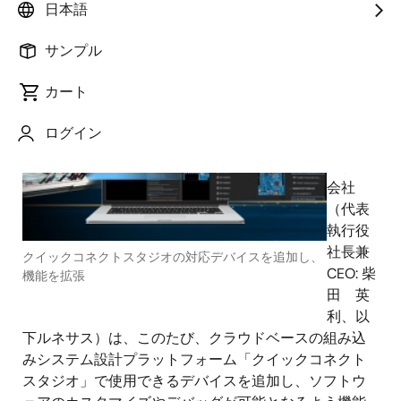
日本語
2024年4月10日
サンプル
ルネ
カート
サス エ
レクト
ログイン
ロニク
ス株式
会社
（
代表
執行役
社長兼
クイックコネクトスタジオの対応デバイスを追加し、
CEO
: 柴
機能を拡張
田 英
利、以
下ルネサス）は、このたび、クラウドベースの組み込
みシステム設計プラットフォーム「クイックコネクト
スタジオ」で使用できるデバイスを追加し、ソフトウ