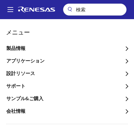
メ
イ
A
ン
Main
コ
会社案内
ニュースルーム
navigation
メニュー
ン
クラウドベースのシステム開発ツール「クイックコネクトスタジオ」
パ
の対応デバイスを追加し、機能を拡張
テ
ン
ン
製品情報
クラウドベースのシステム
ツ
く
開発ツール「クイックコネ
に
アプリケーション
ず
移
クトスタジオ」の対応デバ
設計リソース
動
イスを追加し、機能を拡張
サポート
～ソフトウェアのカスタマイズやデバ
サンプル&ご購入
ッグがクラウド上で可能となり、プロ
会社情報
トタイプ設計をより迅速に実現可能～