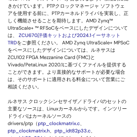
きかけています。PTPクロックマネージャ ソフトウェ
アを使用する前に、PTPカーネルドライバを実装し、正
しく機能させることを期待します。AMD Zynq™
UltraScale+ ™ RFSoCをベースにしたデザインについて
は、
ZCU670評価キットおよび2024.1イーサネット
TRD
をご参照ください。 AMD Zynq UltraScale+ MPSoC
をベースにしたデザインについては、ルネサスは
ZCU102 FPGA Mezzanine Card (FMC)と
Vivado/PetaLinux 2020.1に基づくファイルを提供する
ことができます。より直接的なサポートが必要な場合
は、そのサポートに適用される料金について営業にご
相談ください。
ルネサス クロックシンセサイザ／ドライバのセットの
主要なソースは、Linuxカーネルからです。インツリー
ドライバはカーネルソースの
drivers/ptp（
ptp_clockmatrix.c
、
ptp_clockmatrix.h
、
ptp_idt82p33.c
、