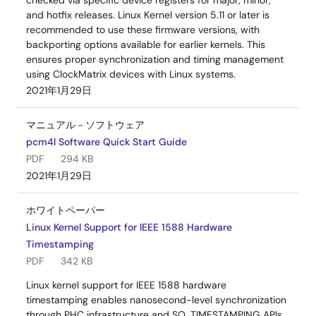
checked via specific device registers for major, minor,
and hotfix releases. Linux Kernel version 5.11 or later is
recommended to use these firmware versions, with
backporting options available for earlier kernels. This
ensures proper synchronization and timing management
using ClockMatrix devices with Linux systems.
2021年1月29日
マニュアル－ソフトウェア
pcm4l Software Quick Start Guide
PDF
294 KB
2021年1月29日
ホワイトペーパー
Linux Kernel Support for IEEE 1588 Hardware
Timestamping
PDF
342 KB
Linux kernel support for IEEE 1588 hardware
timestamping enables nanosecond-level synchronization
through PHC infrastructure and SO_TIMESTAMPING APIs.