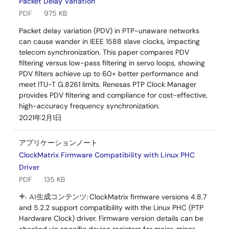
Packet Delay Variation
PDF
975 KB
Packet delay variation (PDV) in PTP-unaware networks
can cause wander in IEEE 1588 slave clocks, impacting
telecom synchronization. This paper compares PDV
filtering versus low-pass filtering in servo loops, showing
PDV filters achieve up to 60× better performance and
meet ITU-T G.8261 limits. Renesas PTP Clock Manager
provides PDV filtering and compliance for cost-effective,
high-accuracy frequency synchronization.
2021年2月1日
アプリケーションノート
ClockMatrix Firmware Compatibility with Linux PHC
Driver
PDF
135 KB
AI生成コンテンツ:
ClockMatrix firmware versions 4.8.7
and 5.2.2 support compatibility with the Linux PHC (PTP
Hardware Clock) driver. Firmware version details can be