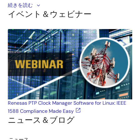
This video gives a brief overview of Renesas’ PTP
続きを読む
イベント＆ウェビナー
Clock Manager for Linux Software, which supports
IEEE 1588 and Synchronous Ethernet communication
requirements. Designed for use with ClockMatrix™
synchronizers from Renesas, which support ITU-T
standard G.8275.2, it can also be used with older
generation devices. The PTP Clock Manager software
is provided free of charge (under license) as long as it
is paired with a clock synchronization device from
Renesas. Combining the power of the kernel,
PTP
Clock Manager
, and
ClockMatrix™
devices, customers
can easily deploy the Renesas solution with any
vendor’s Time Stamp Unit (TSU) for their telecom and
non-telecom applications.
Renesas PTP Clock Manager Software for Linux: IEEE
1588 Compliance Made Easy
ニュース＆ブログ
ニュース