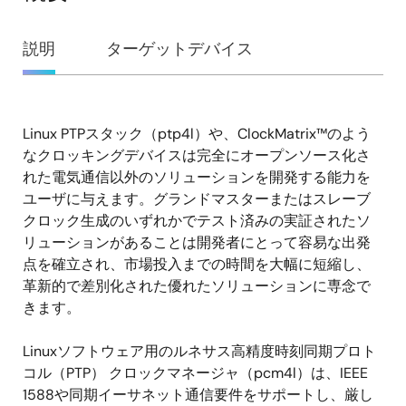
概
説明
ターゲットデバイス
要
Linux PTPスタック（ptp4l）や、ClockMatrix™のよう
説
なクロッキングデバイスは完全にオープンソース化さ
明
れた電気通信以外のソリューションを開発する能力を
ユーザに与えます。グランドマスターまたはスレーブ
クロック生成のいずれかでテスト済みの実証されたソ
リューションがあることは開発者にとって容易な出発
点を確立され、市場投入までの時間を大幅に短縮し、
革新的で差別化された優れたソリューションに専念で
きます。
Linuxソフトウェア用のルネサス高精度時刻同期プロト
コル（PTP） クロックマネージャ（pcm4l）は、IEEE
1588や同期イーサネット通信要件をサポートし、厳し