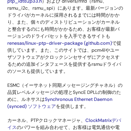
ptp_idt82p33.h
）および drivers/mfd（rsmu、
rsmu_i2c、rsmu_spi）にあります。最新バージョンの
ドライバがカーネルに採用されるまでには時間がかか
り、また、個々のディストリビューションがカーネル
と整合するのにも時間がかかるため、お客様が最新バ
ージョンのドライバセットを入手できるサイトも
renesas/linux-ptp-driver-package (github.com)
で提
供しています。また、このサイトでは、pcm4lやユー
ザソフトウェアがクロックシンセサイザにアクセスす
るための追加インタフェースを提供するrsmuドライバ
のソースも提供しています。
ESMC（イーサネット同期メッセージングチャネル）の
品質レベルメッセージの処理とSyncE DPLLの制御のた
めに、ルネサスは
Synchronous Ethernet Daemon
(synced) ソフトウェア
を提供します。
カーネル、PTPクロックマネージャ、
ClockMatrixデバ
イス
のパワーを組み合わせて、お客様は電気通信や電