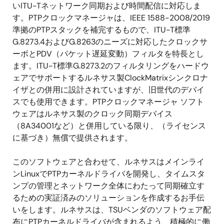
いITU-Tネットワーク同期および時間配信に対応しま
す。PTPクロックマネージャは、IEEE 1588-2008/2019
準拠のPTPスタックを補完するもので、ITU-T標準
G.8273.4およびG.8263のニーズに対応したクロックサ
ーボとPDV（パケット遅延変動）フィルタを特長とし
ます。ITU-T標準G.8273.2のフィルタリングをハードウ
ェアでサポートするルネサス製ClockMatrixシンクロナ
イザとの併用に設計されていますが、旧世代のデバイ
スでも使用できます。PTPクロックマネージャ ソフト
ウェアはルネサス製のクロック同期デバイス
（8A34001など）と併用している限り、（ライセンス
に基づき）無償で提供されます。
このソフトウェアと合わせて、ルネサスはメインライ
ンLinuxでPTPカーネルドライバを開発し、タイムスタ
ンプの管理とネットワーク全体にわたって同期確立す
るための実証済みのソリューションを作成するお手伝
いをします。ルネサスは、TSUベンダのソフトウェア配
布にPTPカーネルドライバが含まれるよう、積極的に働