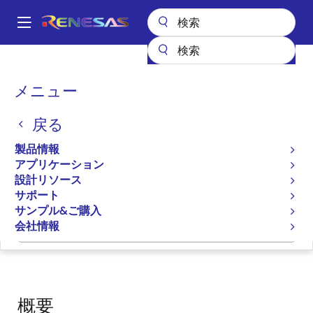
メ
イ
A
ン
Main
コ
設計リソース
ソフトウェアとドライバ
navigation
ン
Linux用PTPクロックマネージャ
パ
メニュー
テ
ン
Linux用PTPクロックマネー
ン
戻る
ツ
く
ジャ
に
ず
製品情報
移
アプリケーション
ソフトウェアパッケージ
動
設計リソース
サポート
サンプル&ご購入
会社情報
ページセクションへ移動：
概要