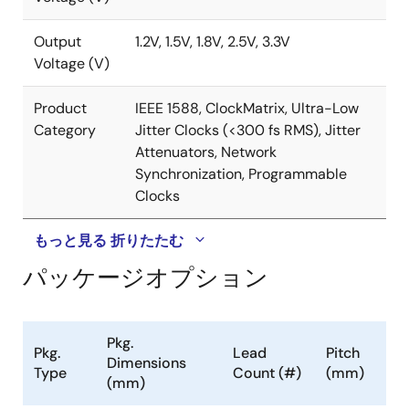
Output
1.2V, 1.5V, 1.8V, 2.5V, 3.3V
Voltage (V)
Product
IEEE 1588, ClockMatrix, Ultra-Low
Category
Jitter Clocks (<300 fs RMS), Jitter
Attenuators, Network
Synchronization, Programmable
Clocks
もっと見る
折りたたむ
パッケージオプション
Pkg.
Pkg.
Lead
Pitch
Dimensions
Type
Count (#)
(mm)
(mm)