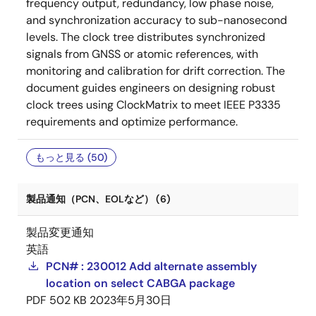
frequency output, redundancy, low phase noise,
and synchronization accuracy to sub-nanosecond
levels. The clock tree distributes synchronized
signals from GNSS or atomic references, with
monitoring and calibration for drift correction. The
document guides engineers on designing robust
clock trees using ClockMatrix to meet IEEE P3335
requirements and optimize performance.
もっと見る (50)
製品通知（PCN、EOLなど） (6)
製品変更通知
英語
PCN# : 230012 Add alternate assembly
location on select CABGA package
PDF
502 KB
2023年5月30日