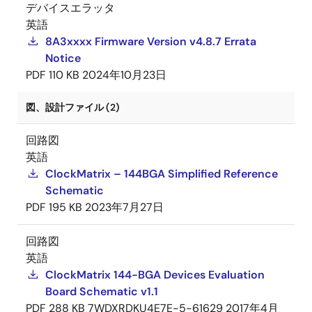
デバイスエラッタ
英語
8A3xxxx Firmware Version v4.8.7 Errata
Notice
PDF
110 KB
2024年10月23日
図、設計ファイル (2)
回路図
英語
ClockMatrix – 144BGA Simplified Reference
Schematic
PDF
195 KB
2023年7月27日
回路図
英語
ClockMatrix 144-BGA Devices Evaluation
Board Schematic v1.1
PDF
288 KB
7WDXRDKU4E7E-5-61629
2017年4月