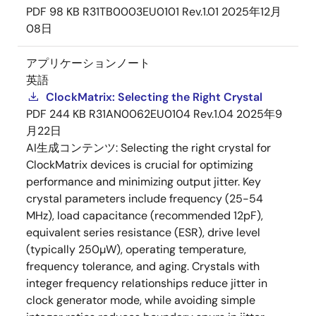
PDF
98 KB
R31TB0003EU0101 Rev.1.01
2025年12月
08日
アプリケーションノート
英語
ClockMatrix: Selecting the Right Crystal
PDF
244 KB
R31AN0062EU0104 Rev.1.04
2025年9
月22日
AI生成コンテンツ:
Selecting the right crystal for
ClockMatrix devices is crucial for optimizing
performance and minimizing output jitter. Key
crystal parameters include frequency (25-54
MHz), load capacitance (recommended 12pF),
equivalent series resistance (ESR), drive level
(typically 250µW), operating temperature,
frequency tolerance, and aging. Crystals with
integer frequency relationships reduce jitter in
clock generator mode, while avoiding simple