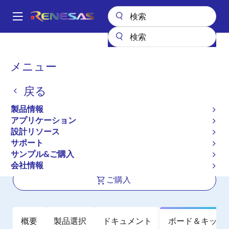
メ
イ
A
ン
Main
コ
全製品リスト
クロックとタイミング
navigation
ン
アプリケーション特化型クロック
8A34001
パ
メニュー
テ
ン
8A34001
ン
戻る
ツ
く
アクティブ
長期製品供給対象
に
ず
製品情報
IEEE 1588 対応8チャネルシステムシン
移
アプリケーション
動
クロナイザ
設計リソース
サポート
サンプル&ご購入
データシート
会社情報
ご購入
概要
製品選択
ドキュメント
ボード＆キット