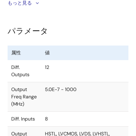
8A34001 IEEE 1588対応システムシンクロナイザは、
もっと見る
IEEE 1588 高精度時間プロトコル（PTP）と同期イーサ
ネット（SyncE）に基づいて超低ジッタの高精度タイミ
ング信号を生成します。 システムのタイミング・同期
パラメータ
ソースとして1台で使用することも、システムの信頼性
向上のために2台で冗長ペアとして使用することも可能
です。 デジタル制御オシレータ（DCO）は、外部プロ
属性
値
セッサで動作するIEEE1588クロックリカバリサーボソ
フトウェアで制御することが可能です。 SyncEの同期
Diff.
12
装置タイミング ソース（SETS）の実装に必要なデジタ
Outputs
ルPLL（DPLL）や、その他タイミングブロックにより、
物理層のタイミングをサポートしています。 DCOは、
Output
5.0E-7 - 1000
IEEE1588の情報だけで制御することも、ITU-T
Freq Range
G.8273.2に準拠した状態で、IEEE1588の時刻情報と
(MHz)
SyncEからの物理層周波数情報を組み合わせて制御する
ことも可能です。 このデバイスは、バックプレーン間
Diff. Inputs
8
や回路基板間のクロック伝搬遅延を積極的に測定・補
正し、システム内のIEEE 1588タイムスタンプユニット
Output
HSTL, LVCMOS, LVDS, LVHSTL,
（TSU）間で時間誤差を最小限に抑えた正確な時刻と位