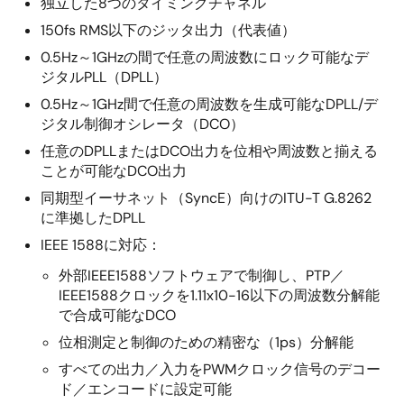
独立した8つのタイミングチャネル
150fs RMS以下のジッタ出力（代表値）
0.5Hz～1GHzの間で任意の周波数にロック可能なデ
ジタルPLL（DPLL）
0.5Hz～1GHz間で任意の周波数を生成可能なDPLL/デ
ジタル制御オシレータ（DCO）
任意のDPLLまたはDCO出力を位相や周波数と揃える
ことが可能なDCO出力
同期型イーサネット（SyncE）向けのITU-T G.8262
に準拠したDPLL
IEEE 1588に対応：
外部IEEE1588ソフトウェアで制御し、PTP／
IEEE1588クロックを1.11x10-16以下の周波数分解能
で合成可能なDCO
位相測定と制御のための精密な（1ps）分解能
すべての出力／入力をPWMクロック信号のデコー
ド／エンコードに設定可能