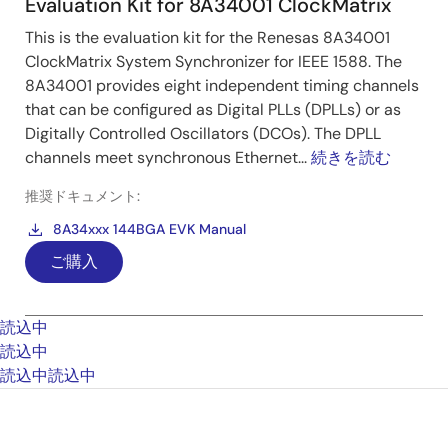
Evaluation Kit for 8A34001 ClockMatrix
This is the evaluation kit for the Renesas 8A34001
ClockMatrix System Synchronizer for IEEE 1588. The
8A34001 provides eight independent timing channels
that can be configured as Digital PLLs (DPLLs) or as
Digitally Controlled Oscillators (DCOs). The DPLL
channels meet synchronous Ethernet...
続きを読む
推奨ドキュメント:
8A34xxx 144BGA EVK Manual
ご購入
読込中
読込中
読込中
読込中