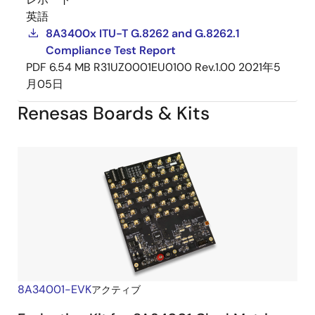
英語
8A3400x ITU-T G.8262 and G.8262.1
Compliance Test Report
PDF
6.54 MB
R31UZ0001EU0100 Rev.1.00
2021年5
月05日
Renesas Boards & Kits
8A34001-EVK
アクティブ