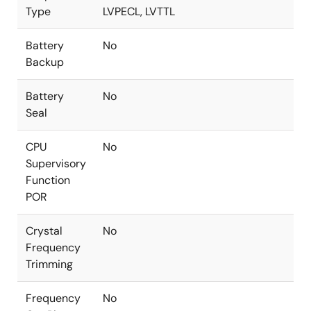
Type
LVPECL, LVTTL
相を確実に配信するために使用することが可能です。
このデバイスは、IEEE 1588クロック合成、SyncEクロ
ック生成、ジッタ減衰、ユニバーサル周波数変換を制
Battery
No
御する複数の独立チャネルをサポートしています。 入
Backup
力から入力、入力から出力、出力から出力の位相スキ
ューをすべて正確に管理できます。 最大28Gbpsの
Battery
No
SERDESやCPRI／OBSAI、SONET／SDH、PDHインタフ
Seal
ェースおよび、IEEE1588 TSUを直接同期できる超低ジ
ッタクロックを出力します。
CPU
No
Supervisory
IEEE 1588システムでの同期を容易に実現するために、
Function
ルネサスは
PTPクロックマネージャソフトウェア
をライ
POR
センスに基づき無償で提供しています。
Crystal
No
Frequency
Trimming
Frequency
No