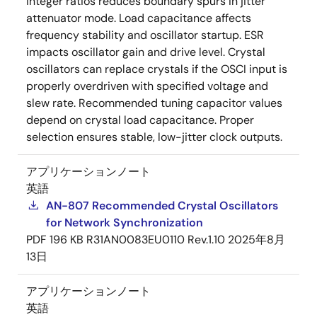
integer ratios reduces boundary spurs in jitter
attenuator mode. Load capacitance affects
frequency stability and oscillator startup. ESR
impacts oscillator gain and drive level. Crystal
oscillators can replace crystals if the OSCI input is
properly overdriven with specified voltage and
slew rate. Recommended tuning capacitor values
depend on crystal load capacitance. Proper
selection ensures stable, low-jitter clock outputs.
アプリケーションノート
英語
AN-807 Recommended Crystal Oscillators
for Network Synchronization
PDF
196 KB
R31AN0083EU0110 Rev.1.10
2025年8月
13日
アプリケーションノート
英語