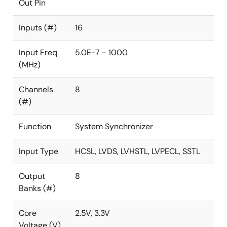
Out Pin
Inputs (#)
16
Input Freq
5.0E-7 - 1000
(MHz)
Channels
8
(#)
Function
System Synchronizer
Input Type
HCSL, LVDS, LVHSTL, LVPECL, SSTL
Output
8
Banks (#)
Core
2.5V, 3.3V
Voltage (V)