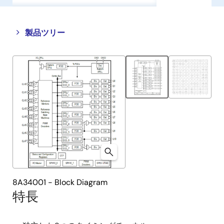
Close
Open
製品ツリー
product
product
tree
tree
menu
menu
8A34001 - Block Diagram
特長