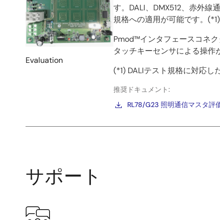
ボ
す。DALI、DMX512、赤
ー
規格への適用が可能です。(*1)
ド
Pmod™インタフェースコ
＆
タッチキーセンサによる操作
Evaluation
キ
(*1) DALIテスト規格に対応した回路
ッ
推奨ドキュメント:
ト
RL78/G23 照明通信マスタ評価ボー
サポート