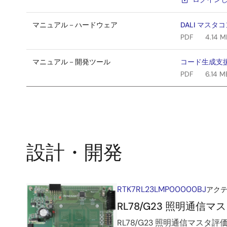
マニュアル－ハードウェア
DALI マスタコ
PDF
4.14 M
マニュアル－開発ツール
コード生成支援ツ
PDF
6.14 M
設計・開発
RTK7RL23LMP00000BJ
アク
関
RL78/G23 照明通信
連
RL78/G23 照明通信マ