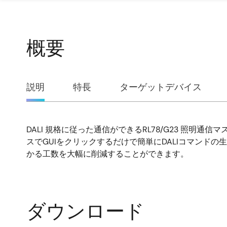
概要
概
説明
特長
ターゲットデバイス
要
DALI 規格に従った通信ができるRL78/G23 照明通信マスタ評価ボー
説
スでGUIをクリックするだけで簡単にDALIコマン
かる工数を大幅に削減することができます。
明
ダウンロード