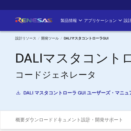
メ
イ
ン
製品情報
アプリケーション
設
Main
コ
ン
navigation
テ
設計リソース
開発ツール
DALIマスタコントローラGUI
ン
パ
ツ
DALIマスタコントロ
に
ン
移
コードジェネレータ
く
動
ず
DALI マスタコントローラ GUI ユーザーズ・マニュ
概要
ダウンロード
ドキュメント
設計・開発
サポート