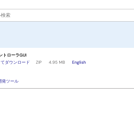
ントローラGUI
してダウンロード
ZIP
4.95 MB
English
：
開発ツール