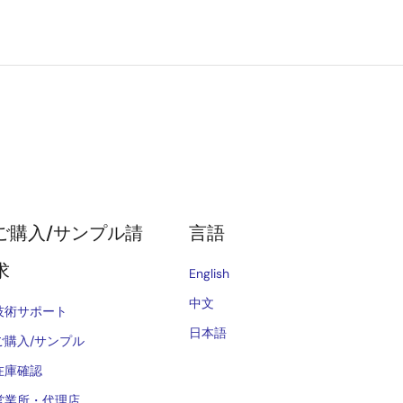
ご購入/サンプル請
言語
求
English
中文
技術サポート
日本語
ご購入/サンプル
在庫確認
営業所・代理店