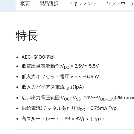
概要
製品選択
ドキュメント
ソフトウェ
特長
AEC-Q100準拠
低電圧単電源動作:V
= 2.5V〜5.5V
DD
低入力オフセット電圧:V
≤ ±6.0mV
IO
低入力バイアス電流
≤(1pA)
:IB
広い出力電圧範囲:V
V
+0.1V〜V
(@Io = 
OUT:
SS
DD-0.1V
供給電流(チャネルあたり):I
= 0.75mA Typ.
DD
高スルー・レート：SR = 8V/μs（Typ.）