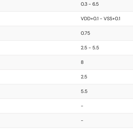
0.3 - 6.5
VDD+0.1 - VSS+0.1
0.75
2.5 - 5.5
8
2.5
5.5
-
-