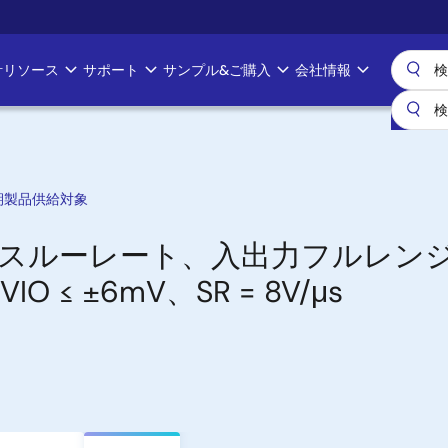
計リソース
サポート
サンプル&ご購入
会社情報
期製品供給対象
スルーレート、入出力フルレン
≤ ±6mV、SR = 8V/μs