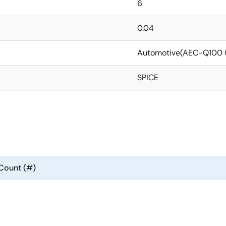
6
0.04
Automotive(AEC-Q100 
SPICE
Count (#)