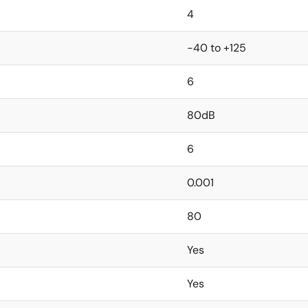
4
-40 to +125
6
80dB
6
0.001
80
Yes
Yes