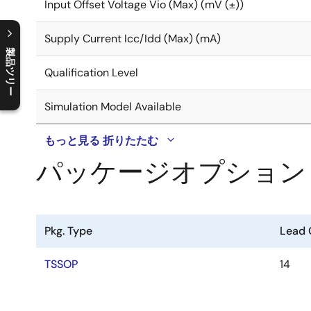
Input Offset Voltage Vio (Max) (mV (±))
Supply Current Icc/Idd (Max) (mA)
製品ツリー
Qualification Level
C
l
o
s
e
p
r
o
d
u
c
t
t
r
e
e
m
e
n
O
p
e
n
p
r
o
d
u
c
t
t
r
e
e
m
e
n
Simulation Model Available
もっと見る
折りたたむ
パッケージオプション
Pkg. Type
Lead 
TSSOP
14