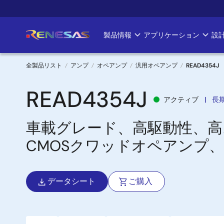
メ
イ
ン
製品情報
アプリケーション
設
Main
コ
ン
navigation
テ
全製品リスト
アンプ
オペアンプ
汎用オペアンプ
READ4354J
ン
パ
ツ
READ4354J
アクティブ
長
に
ン
移
車載グレード、高駆動性、高
く
動
CMOSクワッドオペアンプ、VIO 
ず
データシート
ご購入