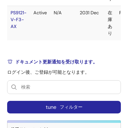
PS9121-
Active
N/A
2031 Dec
在
Pac
V-F3-
庫
AX
あ
り
ドキュメント更新通知を受け取ります。
ログイン後、ご登録が可能となります。
tune
フィルター