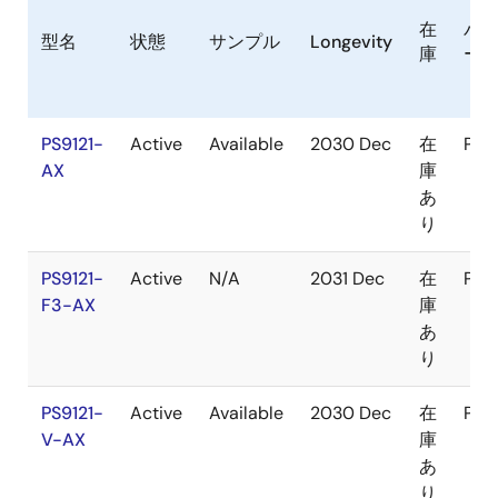
在
パ
型名
状態
サンプル
Longevity
庫
ー
PS9121-
Active
Available
2030 Dec
在
Pac
AX
庫
あ
り
PS9121-
Active
N/A
2031 Dec
在
Pac
F3-AX
庫
あ
り
PS9121-
Active
Available
2030 Dec
在
Pac
V-AX
庫
あ
り