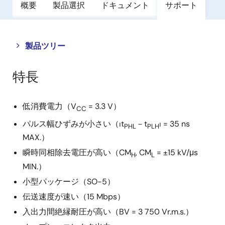
概要
製品選択
ドキュメント
サポート
Close
Open
製品ツリー
product
product
tree
tree
特長
menu
menu
低消費電力（V
= 3.3 V）
CC
パルス幅ひずみが小さい（⏐t
－t
⏐ = 35 ns
PHL
PLH
MAX.）
瞬時同相除去電圧が高い（CM
, CM
= ±15 kV/μs
H
L
MIN.）
小型パッケージ（SO-5）
伝送速度が速い（15 Mbps）
入出力間絶縁耐圧が高い（BV = 3 750 Vr.m.s.）