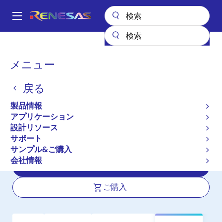
メ
イ
A
ン
Main
コ
全製品リスト
インタフェース
フォトカプラ（オプトカプラ）
navigation
ン
IC の出力フォトカプラ／オプトカプラ
PS9121
パ
メニュー
テ
ン
PS9121
ン
戻る
ツ
く
アクティブ
長期製品供給対象
に
ず
製品情報
高 CMR，15 Mbps オープン・コレクタ
移
アプリケーション
動
出力 5 ピン SOP (SO-5) 3.3 V フォト
設計リソース
カプラ
サポート
サンプル&ご購入
会社情報
データシート
ご購入