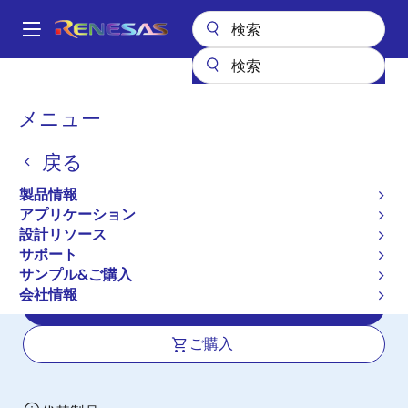
メ
イ
A
ン
Main
コ
全製品リスト
インタフェース
フォトカプラ（オプトカプラ）
navigation
ン
トランジスタ出力フォトカプラ／オプトカプラ
PS2805A-4
パ
メニュー
テ
ン
PS2805A-4
ン
戻る
ツ
く
新規採用非推奨品
に
ず
製品情報
HIGH ISOLATION VOLTAGE AC INPUT
移
アプリケーション
動
RESPONSE TYPE SSOP
設計リソース
PHOTOCOUPLER
サポート
サンプル&ご購入
会社情報
データシート
ご購入