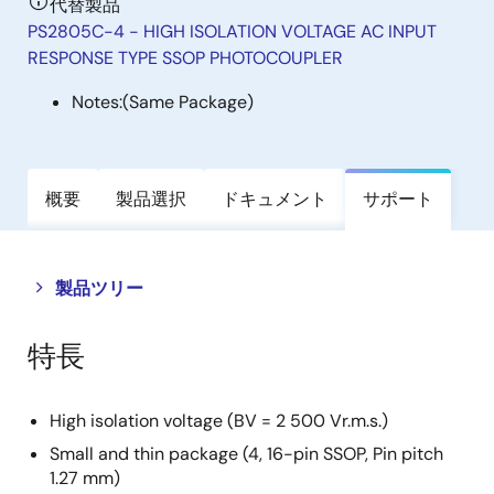
代替製品
PS2805C-4 - HIGH ISOLATION VOLTAGE AC INPUT
RESPONSE TYPE SSOP PHOTOCOUPLER
Notes:
(Same Package)
概要
製品選択
ドキュメント
サポート
Close
Open
製品ツリー
product
product
tree
tree
特長
menu
menu
High isolation voltage (BV = 2 500 Vr.m.s.)
Small and thin package (4, 16-pin SSOP, Pin pitch
1.27 mm)