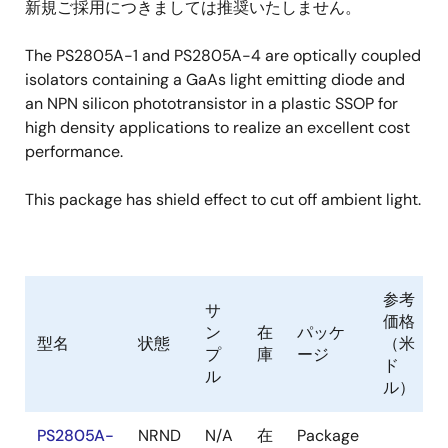
新規ご採用につきましては推奨いたしません。
The PS2805A-1 and PS2805A-4 are optically coupled
isolators containing a GaAs light emitting diode and
an NPN silicon phototransistor in a plastic SSOP for
high density applications to realize an excellent cost
performance.
This package has shield effect to cut off ambient light.
参考
サ
価格
ン
在
パッケ
型名
状態
（米
プ
庫
ージ
ド
ル
ル）
PS2805A-
NRND
N/A
在
Package