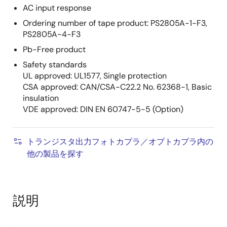
AC input response
Ordering number of tape product: PS2805A-1-F3,
PS2805A-4-F3
Pb-Free product
Safety standards
UL approved: UL1577, Single protection
CSA approved: CAN/CSA-C22.2 No. 62368-1, Basic
insulation
VDE approved: DIN EN 60747-5-5 (Option)
トランジスタ出力フォトカプラ／オプトカプラ内の
他の製品を探す
説明