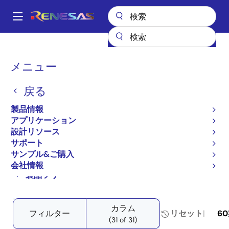
メ
イ
A
ン
Main
コ
全製品リスト
インタフェース
フォトカプラ（オプトカプラ）
navigation
ン
トランジスタ出力フォトカプラ／オプトカプラ
パ
メニュー
プロダクトセレクタ: フォトカプラ／オプトカプラトランジスタ出力
テ
ン
ン
プロダクトセレクタ: フォ
戻る
ツ
く
トカプラ／オプトカプラト
に
ず
製品情報
移
アプリケーション
ランジスタ出力
動
設計リソース
サポート
サンプル&ご購入
会社情報
Close
Open
製品ツリー
product
product
tree
tree
カラム
menu
menu
フィルター
リセット
60
(31 of 31)