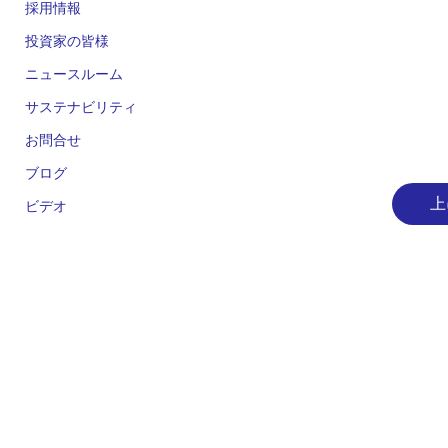
採用情報
投資家の皆様
ニュースルーム
サステナビリティ
お問合せ
ブログ
上
ビデオ
人気のツール
統合開発環境 e² studio
統合開発環境 CS+
Renesas Flash Programmer
MCU / MPU セレクションツール
iSim オペアンプ・シミュレーション