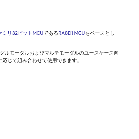
ァミリ32ビットMCU
である
RA8D1 MCU
をベースとし
ングルモーダルおよびマルチモーダルのユースケース向
に応じて組み合わせて使用できます。