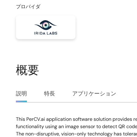
プロバイダ
概要
概
説明
特長
アプリケーション
要
This PerCV.ai application software solution provides
説
functionality using an image sensor to detect QR code
The non-disruptive, vision-only technology has toleran
明