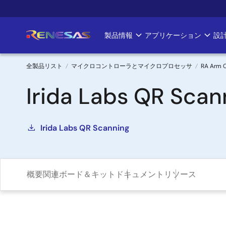
メ
イ
ン
製品情報
アプリケーション
設
Main
コ
ン
navigation
テ
全製品リスト
マイクロコントローラとマイクロプロセッサ
RA Arm 
ン
パ
Irida Labs QR Scan
ツ
に
ン
移
く
動
Irida Labs QR Scanning
ず
概要
関連ボード＆キット
ドキュメント
リソース