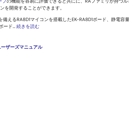
ープ
の機能を容易に評価できると共にに、RAファミリが持つル
ョンを開発することができます。
を備えるRA8D1マイコンを搭載したEK-RA8D1ボード、静電容
ード...
続きを読む
v1 ユーザーズマニュアル