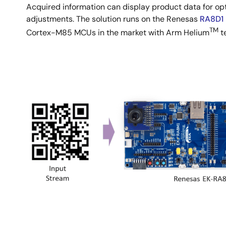
Acquired information can display product data for op
adjustments. The solution runs on the Renesas
RA8D1
TM
Cortex-M85 MCUs in the market with Arm Helium
t
画
像