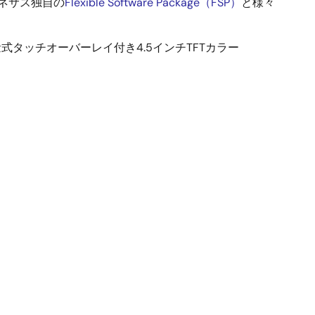
ネサス独自の
Flexible Software Package（FSP）
と様々
量式タッチオーバーレイ付き4.5インチTFTカラー