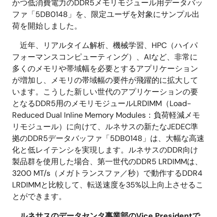
かつ低消費電力のDDR5メモリモジュール用データバッ
ファ「5DB0148」を、限定ユーザを対象にサンプル出
荷を開始しました。
近年、リアルタイム解析、機械学習、HPC（ハイパ
フォーマンスコンピューティング）、AIなど、非常に
多くのメモリや帯域幅を必要とするアプリケーション
が増加し、メモリの帯域幅の要件が飛躍的に拡大して
います。こうした新しい世代のアプリケーションの要
となるDDR5用のメモリモジュールLRDIMM（Load-
Reduced Dual Inline Memory Modules：負荷軽減メモ
リモジュール）に向けて、ルネサスの新たなJEDEC準
拠のDDR5データバッファ「5DB0148」は、大幅な高速
化と低レイテンシを実現します。ルネサスのDDR向け
製品群を使用した場合、第一世代のDDR5 LRDIMMは、
3200 MT/s（メガトランスファ／秒）で動作するDDR4
LRDIMMと比較して、転送速度を35%以上向上させるこ
とができます。
ルネサスのデータセンタ事業部のVice Presidentで