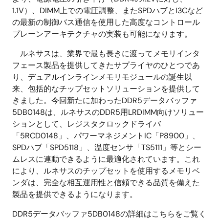
1.1V）、DIMM上での電圧調整、またSPDハブとI3Cなど
の最新の制御バス通信を使用した高度なコントロール
プレーンアーキテクチャの実装も可能になります。
ルネサスは、業界で最も長きに渡ってメモリインタ
フェース製品を提供してきたサプライヤのひとつであ
り、デュアルインラインメモリモジュールの誕生以
来、包括的なチップセットソリューションを提供して
きました。今回新たに加わったDDR5データバッファ
5DB0148は、ルネサスのDDR5用LRDIMM向けソリュー
ションとして、レジスタクロックドライバ
「5RCD0148」、パワーマネジメントIC「P8900」、
SPDハブ「SPD5118」、温度センサ「TS5111」等とシー
ムレスに連動できるように最適化されています。これ
により、ルネサスのチップセットを使用するメモリベ
ンダは、完全な相互運用性と信頼できる品質を備えた
製品を提供できるようになります。
DDR5データバッファ5DB0148の詳細はこちらをご覧く