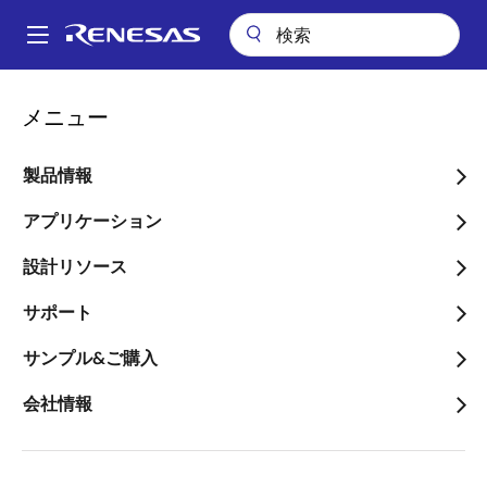
メ
イ
A
ン
Main
コ
会社案内
navigation
メニュー
ン
高性能サーバやデータセンタ向け、DDR5メモリモジュール用JEDEC準
パ
拠のデータバッファ「5DB0148」を発売
テ
ン
ン
製品情報
高性能サーバやデータセン
ツ
く
タ向け、DDR5メモリモジ
に
アプリケーション
ず
移
ュール用JEDEC準拠のデー
設計リソース
動
タバッファ「5DB0148」を
サポート
発売
サンプル&ご購入
～高速かつ低消費電力により、DDR5
会社情報
DRAMやストレージクラスメモリモジ
ュールの速度および帯域幅を向上～