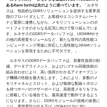
あるRami Sethiは次のように述べています。
「ルネサ
スは、包括的なDDR5ソリューションを提供する業界屈
指のプロバイダとして、お客様やエコシステムパート
ナと緊密に連携しながら、メモリソリューションのポ
ートフォリオのさらなる拡充に向けて取り組んでいま
す。ルネサスのDDR5データバッファは、LRDIMMやそ
の他の高密度モジュールなど、新たな世代の高性能コ
ンピューティング用途に対応した高性能なDRAMソリュ
ーションを実現するために不可欠です。」
ルネサスのDDR5データバッファは、容量性負荷の削
減、データアライメント、およびシグナル回復技術の
組み合わせにより、高い負荷がかかるアイオープニン
グ機構の性能を最大化します。これにより、多数のメ
モリチャネルとスロット、および複雑な配線トポロジ
を持つサーバのマザーボードは、高密度メモリをフル
に搭載している場合でも、最高速度で動作できるよう
になります。さらに、DDR5モジュールの規格の改善に
より、電源電圧の引き下げ（DDR4の1.2Vに対し、