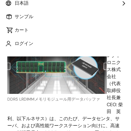
日本語
サンプル
2020年9月9日
カート
ルネ
ログイン
サス エ
レクト
ロニク
ス株式
会社
（代表
取締役
社長兼
DDR5 LRDIMMメモリモジュール用データバッファ
CEO: 柴
田 英
利、以下ルネサス）は、このたび、データセンタ、サ
ーバ、および高性能ワークステーション向けに、高速