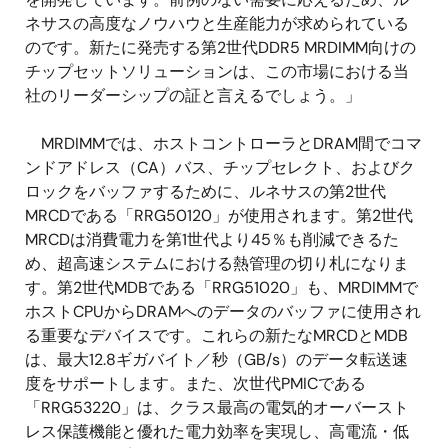
ネサスの高度なノウハウと生産能力が求められている
のです。新たに発売する第2世代DDR5 MRDIMM向けの
チップセットソリューションは、この市場における当
社のリーダーシップの証と言えるでしょう。」
MRDIMMでは、ホストコントローラとDRAM間でコマ
ンドアドレス（CA）バス、チップセレクト、およびク
ロックをバッファするために、ルネサスの第2世代
MRCDである「RRG50120」が使用されます。第2世代
MRCDは消費電力を第1世代より45％も削減できるた
め、超高速システムにおける熱管理の切り札になりま
す。第2世代MDBである「RRG51020」も、MRDIMMで
ホストCPUからDRAMへのデータのバッファに使用され
る重要なデバイスです。これらの新たなMRCDとMDB
は、最大12.8ギガバイト／秒（GB/s）のデータ転送速
度をサポートします。また、次世代PMICである
「RRG53220」は、クラス最高の電気的オーバースト
レス保護機能と優れた電力効率を実現し、高電流・低