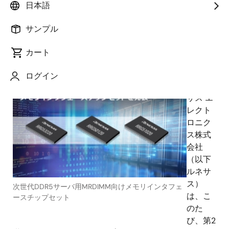
ケーションに対応～
日本語
サンプル
カート
2024年11月20日
ログイン
ルネ
サス エ
レクト
ロニク
ス株式
会社
（以下
ルネサ
ス）
次世代DDR5サーバ用MRDIMM向けメモリインタフェ
は、こ
ースチップセット
のた
び、第2