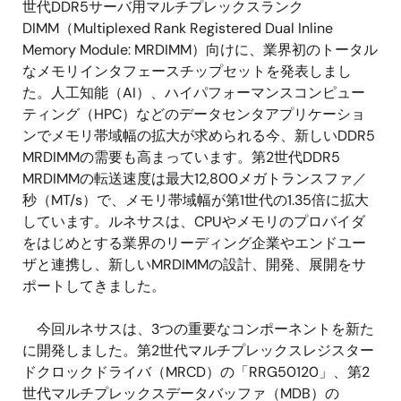
世代DDR5サーバ用マルチプレックスランク
DIMM（Multiplexed Rank Registered Dual Inline
Memory Module: MRDIMM）向けに、業界初のトータル
なメモリインタフェースチップセットを発表しまし
た。人工知能（AI）、ハイパフォーマンスコンピュー
ティング（HPC）などのデータセンタアプリケーショ
ンでメモリ帯域幅の拡大が求められる今、新しいDDR5
MRDIMMの需要も高まっています。第2世代DDR5
MRDIMMの転送速度は最大12,800メガトランスファ／
秒（MT/s）で、メモリ帯域幅が第1世代の1.35倍に拡大
しています。ルネサスは、CPUやメモリのプロバイダ
をはじめとする業界のリーディング企業やエンドユー
ザと連携し、新しいMRDIMMの設計、開発、展開をサ
ポートしてきました。
今回ルネサスは、3つの重要なコンポーネントを新た
に開発しました。第2世代マルチプレックスレジスター
ドクロックドライバ（MRCD）の「RRG50120」、第2
世代マルチプレックスデータバッファ（MDB）の