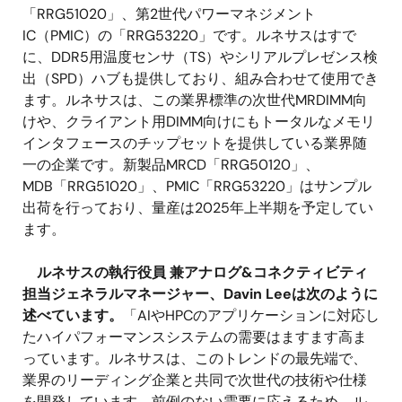
「RRG51020」、第2世代パワーマネジメント
IC（PMIC）の「RRG53220」です。ルネサスはすで
に、DDR5用温度センサ（TS）やシリアルプレゼンス検
出（SPD）ハブも提供しており、組み合わせて使用でき
ます。ルネサスは、この業界標準の次世代MRDIMM向
けや、クライアント用DIMM向けにもトータルなメモリ
インタフェースのチップセットを提供している業界随
一の企業です。新製品MRCD「RRG50120」、
MDB「RRG51020」、PMIC「RRG53220」はサンプル
出荷を行っており、量産は2025年上半期を予定してい
ます。
ルネサスの執行役員 兼アナログ&コネクティビティ
担当ジェネラルマネージャー、Davin Leeは次のように
述べています。
「AIやHPCのアプリケーションに対応し
たハイパフォーマンスシステムの需要はますます高ま
っています。ルネサスは、このトレンドの最先端で、
業界のリーディング企業と共同で次世代の技術や仕様
を開発しています。前例のない需要に応えるため、ル