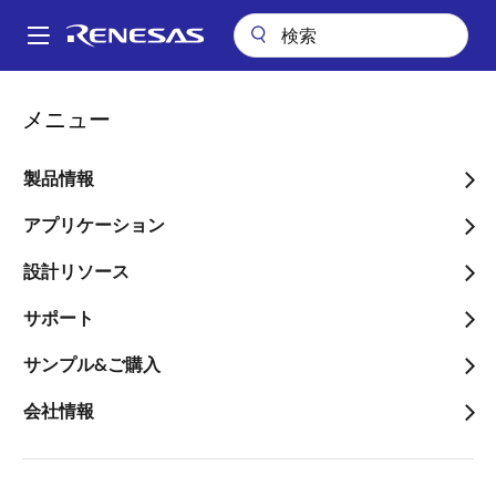
メ
イ
A
ン
Main
コ
会社案内
ニュースルーム
navigation
メニュー
ン
第2世代DDR5サーバ用MRDIMM向けに、業界初のトータルなメモリイ
パ
ンタフェースチップセットを発表
テ
ン
ン
製品情報
第2世代DDR5サーバ用
ツ
く
MRDIMM向けに、業界初の
に
アプリケーション
ず
移
トータルなメモリインタフ
設計リソース
動
ェースチップセットを発表
サポート
～マルチプレックス レジスタードクロ
サンプル&ご購入
ックドライバ、マルチプレックス デー
会社情報
タバッファ、PMICにより 次世代
MRDIMMのデータ転送速度を最大
12,800MT/秒まで上げ、AI/HPCアプリ