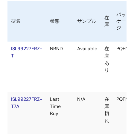
パッ
在
型名
状態
サンプル
ケー
庫
ジ
ISL99227FRZ-
NRND
Available
在
PQFN
T
庫
あ
り
ISL99227FRZ-
Last
N/A
在
PQFN
T7A
Time
庫
Buy
切
れ