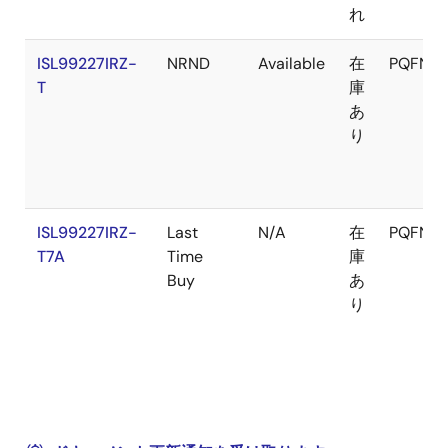
れ
ISL99227IRZ-
NRND
Available
在
PQFN
T
庫
あ
り
ISL99227IRZ-
Last
N/A
在
PQFN
T7A
Time
庫
Buy
あ
り