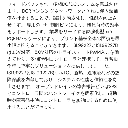
フィードバックされ、多相DC/DCシステムを完成させ
ます。 DCRセンシングネットワークとそれに伴う熱補
償を排除することで、設計を簡素化し、性能を向上さ
せます。 専用のLFET制御ピンにより、軽負荷時の効率
をサポートします。 業界をリードする熱強化型5x5
PQFNパッケージにより、プリント基板全体の面積を最
小限に抑えることができます。 ISL99227とISL99227B
は3.3V対応、5.0V対応のトライステートPWM入力を備
えており、多相PWMコントローラと連携して、異常動
作時に堅牢なソリューションを提供します。 また、
ISL99227とISL99227BはUVLO、過熱、過電流などの故
障保護を内蔵しており、システムの性能と信頼性を向
上させます。 オープンドレインの障害報告ピンはSPS
とコントローラ間のハンドシェイクを簡素化し、起動
時や障害発生時にコントローラを無効にするために使
用することができます。