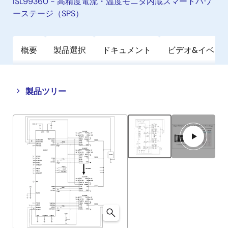
ISL99360 - 高精度電流・温度モニタ内蔵スマートパワ
ーステージ（SPS）
概要
製品選択
ドキュメント
ビデオ&イベン
Close
Open
製品ツリー
product
product
tree
tree
menu
menu