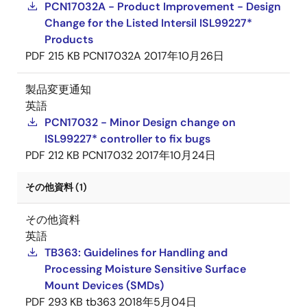
PCN17032A - Product Improvement - Design
Change for the Listed Intersil ISL99227*
Products
PDF
215 KB
PCN17032A
2017年10月26日
製品変更通知
英語
PCN17032 - Minor Design change on
ISL99227* controller to fix bugs
PDF
212 KB
PCN17032
2017年10月24日
その他資料 (1)
その他資料
英語
TB363: Guidelines for Handling and
Processing Moisture Sensitive Surface
Mount Devices (SMDs)
PDF
293 KB
tb363
2018年5月04日