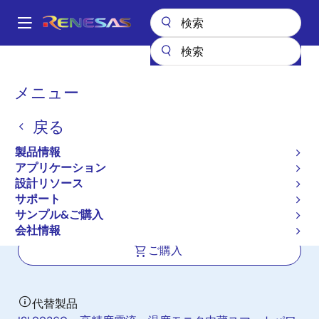
メ
イ
A
ン
Main
コ
全製品リスト
パワー & パワーマネジメント
マルチフェーズ電源
navigation
ン
スマートパワーステージ
ISL99227
パ
メニュー
テ
ン
ISL99227
ン
戻る
ツ
く
新規採用非推奨品
に
ず
製品情報
高精度電流および温度モニタ内蔵、ス
移
アプリケーション
動
マート電力段(SPS)モジュール
設計リソース
サポート
サンプル&ご購入
データシート
会社情報
ご購入
代替製品