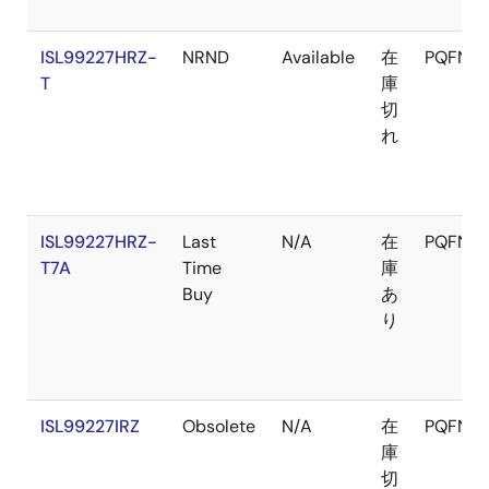
ISL99227HRZ-
NRND
Available
在
PQFN
T
庫
切
れ
ISL99227HRZ-
Last
N/A
在
PQFN
T7A
Time
庫
Buy
あ
り
ISL99227IRZ
Obsolete
N/A
在
PQFN
庫
切