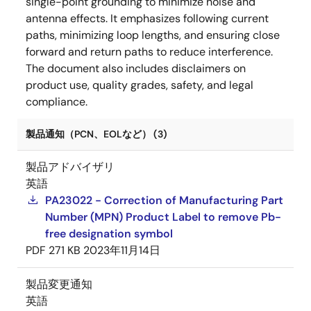
single-point grounding to minimize noise and
antenna effects. It emphasizes following current
paths, minimizing loop lengths, and ensuring close
forward and return paths to reduce interference.
The document also includes disclaimers on
product use, quality grades, safety, and legal
compliance.
製品通知（PCN、EOLなど） (3)
製品アドバイザリ
英語
PA23022 - Correction of Manufacturing Part
Number (MPN) Product Label to remove Pb-
free designation symbol
PDF
271 KB
2023年11月14日
製品変更通知
英語