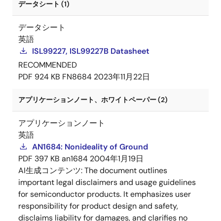
データシート (1)
データシート
英語
ISL99227, ISL99227B Datasheet
RECOMMENDED
PDF
924 KB
FN8684
2023年11月22日
アプリケーションノート、ホワイトペーパー (2)
アプリケーションノート
英語
AN1684: Nonideality of Ground
PDF
397 KB
an1684
2004年1月19日
AI生成コンテンツ:
The document outlines
important legal disclaimers and usage guidelines
for semiconductor products. It emphasizes user
responsibility for product design and safety,
disclaims liability for damages, and clarifies no