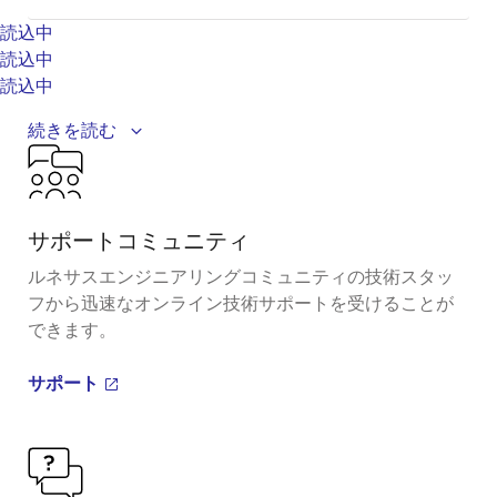
読込中
読込中
読込中
Introducing 12 new digital multiphase controllers and
続きを読む
a companion smart power stage, including the
industry's first digital solution with an Adaptive
™
Voltage Scaling Bus (AVSBus
). Learn how these fully
サポートコミュニティ
digital multiphase controller solutions can
significantly speed up and simplify design time.
ルネサスエンジニアリングコミュニティの技術スタッ
フから迅速なオンライン技術サポートを受けることが
Related Resources
できます。
ISL99227
Smart Power Stages
サポート