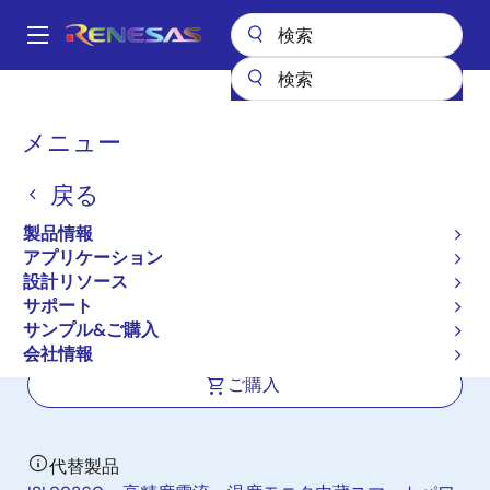
メ
イ
A
ン
Main
コ
全製品リスト
パワー & パワーマネジメント
マルチフェーズ電源
navigation
ン
スマートパワーステージ
ISL99227
パ
メニュー
テ
ン
ISL99227
ン
戻る
ツ
く
新規採用非推奨品
に
ず
製品情報
高精度電流および温度モニタ内蔵、ス
移
アプリケーション
動
マート電力段(SPS)モジュール
設計リソース
サポート
サンプル&ご購入
データシート
会社情報
ご購入
代替製品