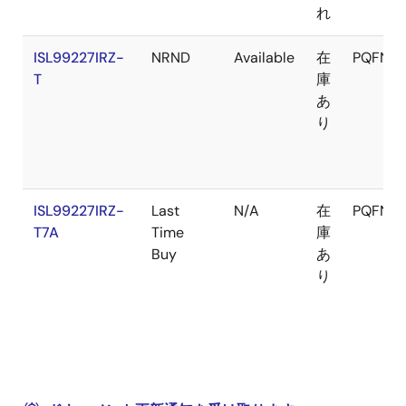
れ
ISL99227IRZ-
NRND
Available
在
PQFN
T
庫
あ
り
ISL99227IRZ-
Last
N/A
在
PQFN
T7A
Time
庫
Buy
あ
り