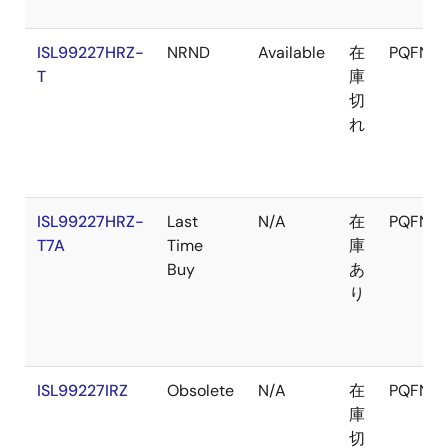
ISL99227HRZ-
NRND
Available
在
PQFN
T
庫
切
れ
ISL99227HRZ-
Last
N/A
在
PQFN
T7A
Time
庫
Buy
あ
り
ISL99227IRZ
Obsolete
N/A
在
PQFN
庫
切