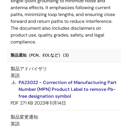
single-point grounding to minimize noise and
antenna effects. It emphasizes following current
paths, minimizing loop lengths, and ensuring close
forward and return paths to reduce interference.
The document also includes disclaimers on
product use, quality grades, safety, and legal
compliance.
製品通知（PCN、EOLなど） (3)
製品アドバイザリ
英語
PA23022 - Correction of Manufacturing Part
Number (MPN) Product Label to remove Pb-
free designation symbol
PDF
271 KB
2023年11月14日
製品変更通知
英語