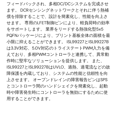
フィードバックされ、多相DC/DCシステムを完成させ
ます。 DCRセンシングネットワークとそれに伴う熱補
償を排除することで、設計を簡素化し、性能を向上さ
せます。 専用のLFET制御ピンにより、軽負荷時の効率
をサポートします。 業界をリードする熱強化型5x5
PQFNパッケージにより、プリント基板全体の面積を最
小限に抑えることができます。 ISL99227とISL99227B
は3.3V対応、5.0V対応のトライステートPWM入力を備
えており、多相PWMコントローラと連携して、異常動
作時に堅牢なソリューションを提供します。 また、
ISL99227とISL99227BはUVLO、過熱、過電流などの故
障保護を内蔵しており、システムの性能と信頼性を向
上させます。 オープンドレインの障害報告ピンはSPS
とコントローラ間のハンドシェイクを簡素化し、起動
時や障害発生時にコントローラを無効にするために使
用することができます。