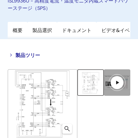
ISL99360 - 高精度電流・温度モニタ内蔵スマートパワ
ーステージ（SPS）
概要
製品選択
ドキュメント
ビデオ&イベン
Close
Open
製品ツリー
product
product
tree
tree
menu
menu