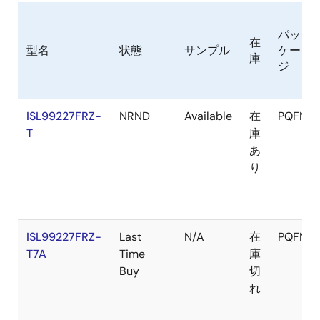
パッ
在
型名
状態
サンプル
ケー
庫
ジ
ISL99227FRZ-
NRND
Available
在
PQFN
T
庫
あ
り
ISL99227FRZ-
Last
N/A
在
PQFN
T7A
Time
庫
Buy
切
れ