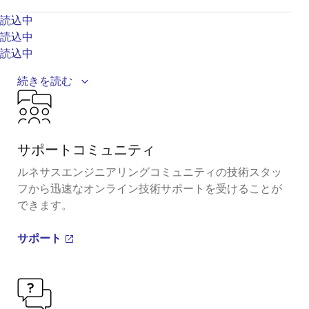
読込中
読込中
読込中
Introducing 12 new digital multiphase controllers and
続きを読む
a companion smart power stage, including the
industry's first digital solution with an Adaptive
™
Voltage Scaling Bus (AVSBus
). Learn how these fully
サポートコミュニティ
digital multiphase controller solutions can
significantly speed up and simplify design time.
ルネサスエンジニアリングコミュニティの技術スタッ
フから迅速なオンライン技術サポートを受けることが
Related Resources
できます。
ISL99227
Smart Power Stages
サポート