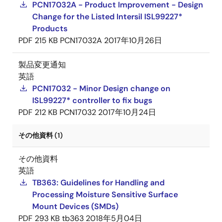
PCN17032A - Product Improvement - Design
Change for the Listed Intersil ISL99227*
Products
PDF
215 KB
PCN17032A
2017年10月26日
製品変更通知
英語
PCN17032 - Minor Design change on
ISL99227* controller to fix bugs
PDF
212 KB
PCN17032
2017年10月24日
その他資料 (1)
その他資料
英語
TB363: Guidelines for Handling and
Processing Moisture Sensitive Surface
Mount Devices (SMDs)
PDF
293 KB
tb363
2018年5月04日