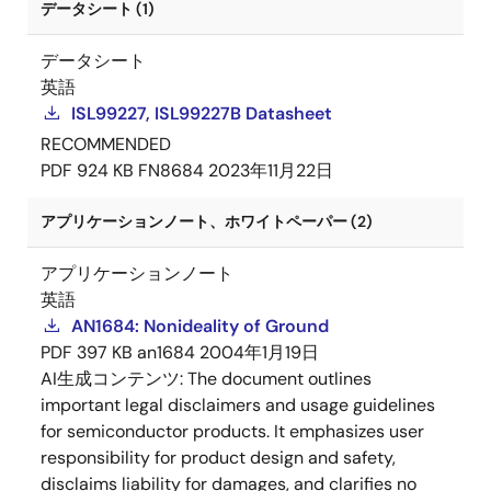
データシート (1)
データシート
英語
ISL99227, ISL99227B Datasheet
RECOMMENDED
PDF
924 KB
FN8684
2023年11月22日
アプリケーションノート、ホワイトペーパー (2)
アプリケーションノート
英語
AN1684: Nonideality of Ground
PDF
397 KB
an1684
2004年1月19日
AI生成コンテンツ:
The document outlines
important legal disclaimers and usage guidelines
for semiconductor products. It emphasizes user
responsibility for product design and safety,
disclaims liability for damages, and clarifies no