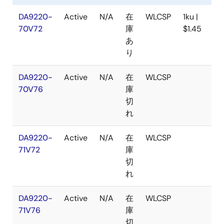
DA9220-
Active
N/A
在
WLCSP
1ku |
2
70V72
庫
$1.45
あ
り
DA9220-
Active
N/A
在
WLCSP
2
70V76
庫
切
れ
DA9220-
Active
N/A
在
WLCSP
2
71V72
庫
切
れ
DA9220-
Active
N/A
在
WLCSP
2
71V76
庫
切