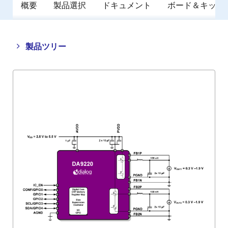
概要
製品選択
ドキュメント
ボード＆キット
Close
Open
製品ツリー
product
product
tree
tree
menu
menu