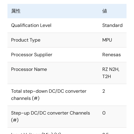
す。0.3V〜1.9Vの出力電圧範囲で最大3Aの出力電流を
属性
値
供給できます。2.5V～5.5Vの入力電圧範囲は、すべて
のリチウムイオンバッテリ供給アプリケーションを含
Qualification Level
Standard
むが、これに限定されない、さまざまな低電圧システ
ムに適しています。
Product Type
MPU
メリット
Processor Supplier
Renesas
入力電圧範囲は、シングルセル・リチウムイオンバ
ッテリまたは標準的な3.3Vや5Vシステムレールへの
Processor Name
RZ N2H,
適用の柔軟性を提供
T2H
差動電圧センシングにより、モバイルSoCのCPUコ
アに求められる厳しいレギュレーション精度を実現
Total step-down DC/DC converter
2
channels (#)
4MHzのスイッチング周波数は、出力インダクタのフ
ットプリントと高さを削減し、出力キャパシタンス
Step-up DC/DC converter Channels
を最小化し、BOMコストを低減
0
(#)
2
I
CまたはGPIOインタフェースを介してトリガされ
た出力動的電圧制御(DVC)により、システムの消費