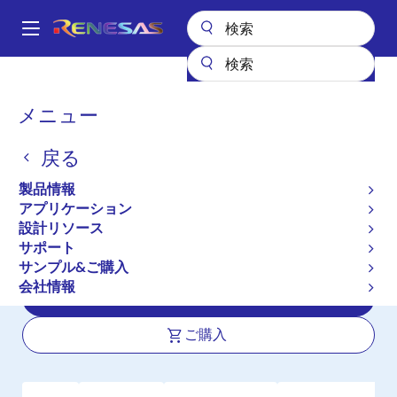
メ
イ
A
ン
Main
コ
全製品リスト
パワー & パワーマネジメント
navigation
ン
マルチチャネルパワーマネジメントIC (PMIC)
DA9220
パ
メニュー
テ
ン
DA9220
ン
戻る
ツ
く
アクティブ
に
ず
製品情報
デュアル出力3A + 3AサブPMICによっ
移
アプリケーション
動
て高性能モバイルプロセッサおよびメ
設計リソース
モリに対応
サポート
サンプル&ご購入
会社情報
データシート
ご購入