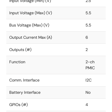
Input Voltage (Min) (V)
2.5
電力を最適化できます
Input Voltage (Max) (V)
5.5
Bus Voltage (Max) (V)
5.5
Output Current Max (A)
6
Outputs (#)
2
Function
2-ch
PMIC
Comm. Interface
I2C
Battery Interface
No
GPIOs (#)
4