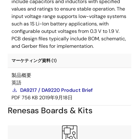
include capacitors and inductors with specified
values and ratings to ensure stable operation. The
input voltage range supports low-voltage systems
such as 1S Li-Ion battery applications, with
configurable output voltages from 0.3 V to 1.9 V.
PCB design files typically include BOM, schematic,
and Gerber files for implementation.
マーケティング資料 (1)
製品概要
英語
DA9217 / DA9220 Product Brief
PDF
756 KB
2019年9月18日
Renesas Boards & Kits