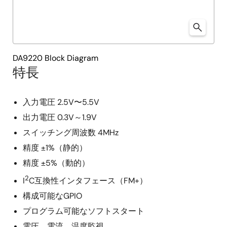
DA9220 Block Diagram
特長
入力電圧 2.5V〜5.5V
出力電圧 0.3V～1.9V
スイッチング周波数 4MHz
精度 ±1%（静的）
精度 ±5%（動的）
2
I
C互換性インタフェース（FM+）
構成可能なGPIO
プログラム可能なソフトスタート
電圧、電流、温度監視