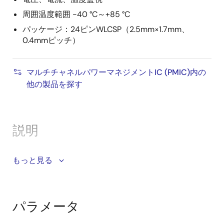
周囲温度範囲 -40 °C～+85 °C
パッケージ：24ピンWLCSP（2.5mm×1.7mm、
0.4mmピッチ）
マルチチャネルパワーマネジメントIC (PMIC)内の
他の製品を探す
説明
DA9220は、スマートフォン、タブレット、RFモジュー
もっと見る
ル、その他モバイル用途アプリケーションのCPU、
GPU、DDRメモリレールに適したサブPMICです。
パラメータ
DA9220は、2つの単相降圧コンバータを内蔵してお
り、各相には0.10μHの小型外付けインダクタが必要で