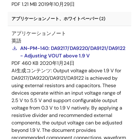
PDF
1.21 MB
2019年10月29日
アプリケーションノート、ホワイトペーパー (2)
アプリケーションノート
英語
AN-PM-140: DA9217/DA9220/DA9121/DA9122
- Adjusting VOUT above 1.9 V
PDF
460 KB
2020年1月24日
AI生成コンテンツ:
Output voltage above 1.9 V for
DA9217/DA9220/DA9121/DA9122 is achieved by
using external resistors and capacitors. These
devices operate within an input voltage range of
2.5 V to 5.5 V and support configurable output
voltage from 0.3 V to 1.9 V natively. By applying a
resistive divider and recommended external
components, the output voltage can be adjusted
beyond 1.9 V. The document provides
recommended component connections, waveform