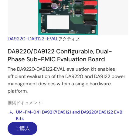
DA9220-DA9122-EVAL
アクティブ
DA9220/DA9122 Configurable, Dual-
Phase Sub-PMIC Evaluation Board
The DA9220‑DA9122‑EVAL evaluation kit enables
efficient evaluation of the DA9220 and DA9122 power
management devices within a single hardware
platform.
推奨ドキュメント:
UM-PM-041 DA9217/DA9121 and DA9220/DA9122 EVB
Kits
ご購入