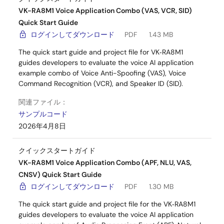
VK-RA8M1 Voice Application Combo (VAS, VCR, SID)
Quick Start Guide
ログインしてダウンロード
PDF
1.43 MB
The quick start guide and project file for VK‑RA8M1
guides developers to evaluate the voice AI application
example combo of Voice Anti-Spoofing (VAS), Voice
Command Recognition (VCR), and Speaker ID (SID).
関連ファイル：
サンプルコード
2026年4月8日
クイックスタートガイド
VK-RA8M1 Voice Application Combo (APF, NLU, VAS,
CNSV) Quick Start Guide
ログインしてダウンロード
PDF
1.30 MB
The quick start guide and project file for the VK‑RA8M1
guides developers to evaluate the voice AI application