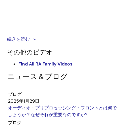
The smart voice, no cloud solution is Renesas’ AI Voice
続きを読む
Combo Solution powered by the VK-RA8M1 kit. It
その他のビデオ
delivers advanced voice control without relying on
cloud connectivity. The solution features APF for noise
Find All RA Family Videos
isolation, NLU for natural speech recognition, CNSV for
speaker verification, and VAS for anti-spoofing. These
ニュース＆ブログ
capabilities enable secure and intuitive user
interaction.
ブログ
2025年1月29日
オーディオ・プリプロセッシング・フロントとは何で
しょうか？なぜそれが重要なのですか?
ブログ