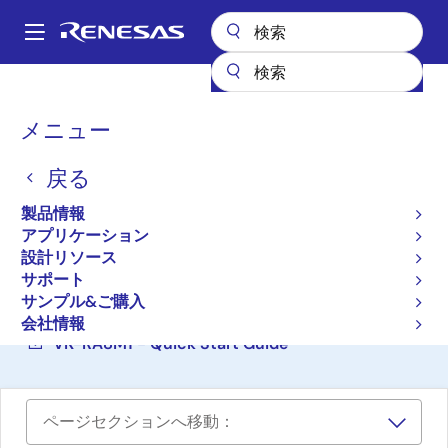
メ
イ
A
ン
Main
コ
設計リソース
ボード＆キット
VK-RA8M1
navigation
ン
パ
メニュー
テ
RA8M1 音声ユーザデモキ
ン
ン
ット
戻る
ツ
く
に
ず
VK-RA8M1
製品情報
アクティブ
移
アプリケーション
動
設計リソース
サポート
ご購入
サンプル&ご購入
VK-RA8M1 v2 - Design Files
会社情報
VK-RA8M1 - Quick Start Guide
ページセクションへ移動：