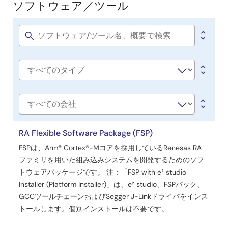
ソフトウェア／ツール
ソ
フ
ト
Software
title
ウ
ェ
Software
ア
type
／
ツ
会
社
ー
名
RA Flexible Software Package (FSP)
ル
FSPは、Arm® Cortex®-Mコアを採用しているRenesas RA
ファミリを用いた組み込みシステムを開発するためのソフ
トウェアパッケージです。 注：「FSP with e² studio
Installer (Platform Installer)」は、e² studio、FSPパック、
GCCツールチェーンおよびSegger J-Linkドライバをインス
トールします。個別インストールは不要です。