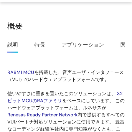
概要
概
説明
特長
アプリケーション
関連
要
RA8M1 MCU
を搭載した、音声ユーザ・インタフェース
説
（VUI）のハードウェアプラットフォームです。
明
使いやすさに重きを置いたこのソリューションは、
32
ビットMCUのRAファミリ
をベースにしています。 この
ハードウェアプラットフォームは、ルネサスが
Renesas Ready Partner Network
内で提供するすべての
VUIパートナ対応ソリューションに使用できます。 豊富
なコーディング経験や社内に専門知識がなくとも、こ