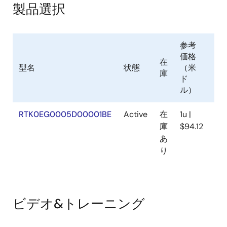
製品選択
参考
価格
在
型名
状態
（米
Sa
庫
ド
ル）
RTK0EG0005D00001BE
Active
在
1u |
N/
庫
$94.12
あ
り
ビデオ&トレーニング