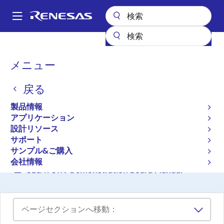
メ
イ
A
ン
Main
コ
設計リソース
ボード＆キット
SLG47011V-USBPWR-DMO
navigation
ン
パ
メニュー
テ
AnalogPAK SLG47011V USB
ン
ン
電源デモ・ボード
戻る
ツ
く
に
ず
SLG47011V-USBPWR-DMO
製品情報
移
アプリケーション
アクティブ
動
設計リソース
サポート
サンプル&ご購入
ご購入
会社情報
SLG47011V Demonstration Board Manual
ページセクションへ移動：