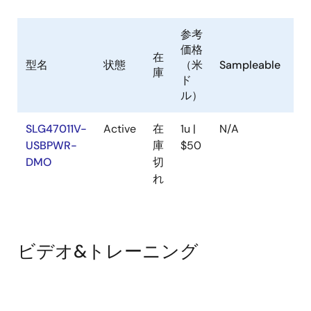
参考
価格
Pb
在
型名
状態
（米
Sampleable
(L
庫
ド
Fr
ル）
SLG47011V-
Active
在
1u |
N/A
Ye
USBPWR-
庫
$50
DMO
切
れ
ビデオ&トレーニング