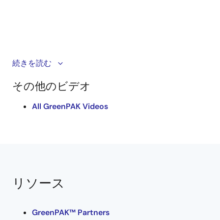
This video showcases a Power Meter Demo Board
続きを読む
using the AnalogPAK SLG47011 IC. It highlights how the
その他のビデオ
solution measures current, voltage, power, and
temperature. For full details and the design file, refer
All GreenPAK Videos
to the complete application note.
リソース
GreenPAK™ Partners