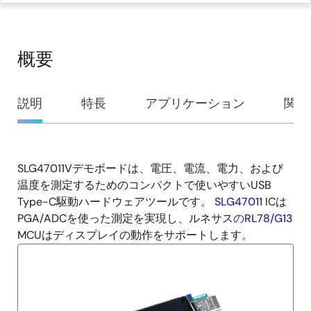
概要
概
説明
特長
アプリケーション
関連
要
SLG47011Vデモボードは、電圧、電流、電力、および
説
温度を測定するためのコンパクトで使いやすいUSB
明
Type-C駆動ハードウェアツールです。
SLG47011
ICは
PGA/ADCを使った測定を実現し、ルネサス
のRL78/G13
MCUはディスプレイの動作をサポートします。