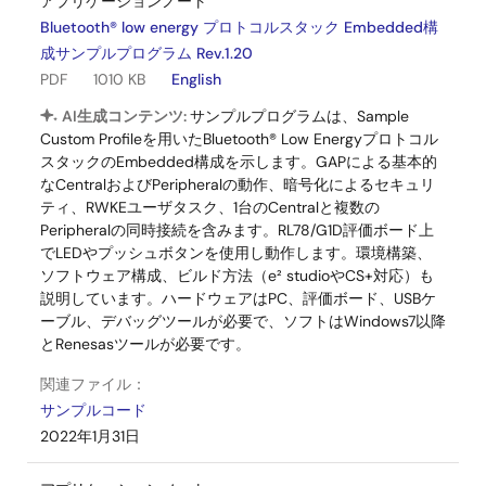
アプリケーションノート
Bluetooth® low energy プロトコルスタック Embedded構
成サンプルプログラム Rev.1.20
PDF
1010 KB
English
AI生成コンテンツ:
サンプルプログラムは、Sample
Custom Profileを用いたBluetooth® Low Energyプロトコル
スタックのEmbedded構成を示します。GAPによる基本的
なCentralおよびPeripheralの動作、暗号化によるセキュリ
ティ、RWKEユーザタスク、1台のCentralと複数の
Peripheralの同時接続を含みます。RL78/G1D評価ボード上
でLEDやプッシュボタンを使用し動作します。環境構築、
ソフトウェア構成、ビルド方法（e² studioやCS+対応）も
説明しています。ハードウェアはPC、評価ボード、USBケ
ーブル、デバッグツールが必要で、ソフトはWindows7以降
とRenesasツールが必要です。
関連ファイル：
サンプルコード
2022年1月31日