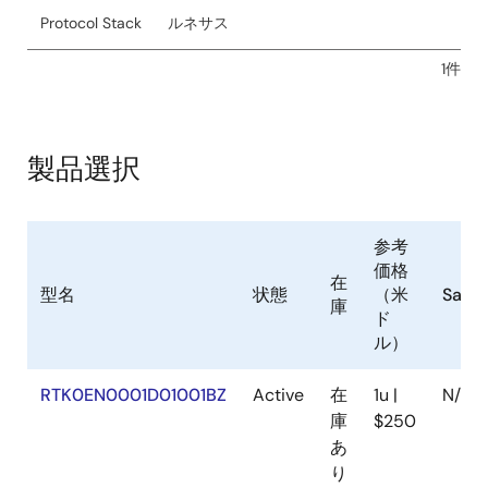
サンプルコード
Protocol Stack
ルネサス
2022年1月31日
1件
マニュアル－開発ツール
Bluetooth Low Energy プロトコルスタック ユーザーズマ
ニュアル Rev.1.22
製品選択
PDF
2.24 MB
English
関連ファイル：
ライブラリ
参考
2022年1月31日
価格
在
型名
状態
（米
Samp
庫
マニュアル－開発ツール
ド
Bluetooth Low Energy プロトコルスタック ユーザーズマ
ル）
ニュアル Rev.1.19
PDF
RTK0EN0001D01001BZ
2.17 MB
English
Active
在
1u |
N/A
庫
$250
関連ファイル：
あ
ライブラリ
り
2022年1月31日