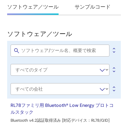
ます。また、RL78/G1Dモジュールファームウェアマニュア
設
ソフトウェア／ツール
サンプルコード
ルの目的と対象者を示し、関連資料も一覧化しています。
計・
関連ファイル：
開
サンプルコード
発
ソフトウェア／ツール
2022年1月31日
ソ
フ
アプリケーションノート
ト
Software
RL78/G1D モジュール モジュール制御ソフトウェア Rev.1.11
title
ウ
PDF
1.32 MB
English
ェ
AI生成コンテンツ:
本資料は、RL78/G1Dモジュール制御
Software
ア
用ソフトウェア構成を説明している。Host MCUプログラム
type
／
はユーザアプリケーションとBLE通信をrBLE APIで管理し、
GAPやGATT、独自プロファイルをサポートする。モジュー
ツ
会
ルとのシリアル通信はRSCIPプロトコルで行い、リンク確立
社
ー
やコマンド変換、イベント通知、エラー回復を実施する。
名
RL78ファミリ用 Bluetooth® Low Energy プロトコ
ル
ファームウェアのビルド方法や通信処理の流れも記載され
ルスタック
ている。
Bluetooth v4.2認証取得済み [対応デバイス：RL78/G1D]
関連ファイル：