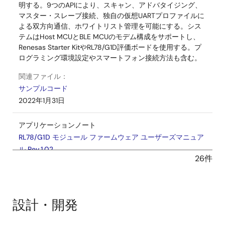
明する。9つのAPIにより、スキャン、アドバタイジング、
マスター・スレーブ接続、独自の仮想UARTプロファイルに
よる双方向通信、ホワイトリスト管理を可能にする。シス
テムはHost MCUとBLE MCUのモデム構成をサポートし、
Renesas Starter KitやRL78/G1D評価ボードを使用する。プ
ログラミング環境設定やスマートフォン接続方法も含む。
関連ファイル：
サンプルコード
2022年1月31日
アプリケーションノート
RL78/G1D モジュール ファームウェア ユーザーズマニュア
ル Rev.1.02
26件
PDF
1.77 MB
English
AI生成コンテンツ:
本資料は、マイコン製品の使用上の
注意事項を説明しており、未使用端子の適切な処理による
ノイズ防止や誤動作回避、電源投入時のリセットとクロッ
設計・開発
クの安定化手順、予約領域へのアクセス禁止を含みます。
製品型名変更時にはシステム評価試験の実施を推奨してい