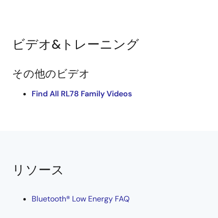
マニュアル－開発ツール
Bluetooth Low Energy プロトコルスタック ユーザーズマ
ビデオ&トレーニング
ニュアル Rev.1.20
PDF
2.20 MB
English
その他のビデオ
関連ファイル：
ライブラリ
Find All RL78 Family Videos
2022年1月31日
アプリケーションノート
GATTBrowser for Windows Windowsアプリケーション取
扱説明書
PDF
966 KB
English
リソース
AI生成コンテンツ:
GATTBrowserは、周辺のBluetooth
LEデバイスをスキャンし、接続してGATTベースの通信を行
います。広告データや受信強度（RSSI）、接続デバイスの
Bluetooth® Low Energy FAQ
サービスやキャラクタリスティックを表示し、キャラクタ
リスティック値の操作やデータの取得が可能です。