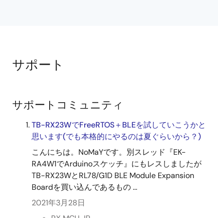
Windows 10搭載のBluetooth LE対応PCで動作し、実行ファ
イルをPCにコピーしてインストールします。PCの
Bluetooth機能を有効にして使用します。RX23W、
RA4W1、EB-RE01B、RL78/G1D評価ボードの開発支援に対
応しています。
サポート
関連ファイル：
サンプルコード
2021年12月27日
サポートコミュニティ
アプリケーションノート
TB-RX23WでFreeRTOS＋BLEを試していこうかと
Bluetooth LE マイコン／モジュール Windows 10
思います(でも本格的にやるのは夏ぐらいから？)
Bluetooth LEアプリケーション Rev.1.00
PDF
1.92 MB
English
こんにちは。NoMaYです。別スレッド『EK-
RA4W1でArduinoスケッチ』にもレスしましたが
AI生成コンテンツ:
Windows 10のBluetooth LEアプリケ
TB-RX23WとRL78/G1D BLE Module Expansion
ーションは、ルネサスのBluetooth Low Energy対応マイコ
Boardを買い込んであるもの ...
ンやモジュールを搭載した評価ボードと無線通信を行いま
す。主なWindowsアプリケーションとして、LED Switch
2021年3月28日
Service ClientとVirtual UART Clientがあり、RX23W、
RA4W1、RE01B、RL78/G1Dグループの評価ボードと連携し