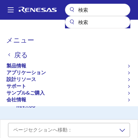
メ
イ
A
ン
Main
コ
設計リソース
ボード＆キット
RTK0EN0001D01001BZ
navigation
ン
パ
メニュー
テ
RL78/G1D Evaluation
ン
ン
Board
戻る
ツ
く
に
ず
RTK0EN0001D01001BZ
製品情報
アクティブ
移
アプリケーション
動
設計リソース
サポート
ご購入
サンプル&ご購入
RL78/G1D評価ボード ユーザーズマニュアル
会社情報
Rev.1.60
ページセクションへ移動：