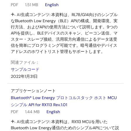
PDF
1.51 MB
English
AI生成コンテンツ:
本資料は、RL78/G14向けのシンプル
なBluetooth Low Energy（BLE）APIの構成、開発環境、実
行方法、およびAPIの使用方法について説明します。9つの
APIを提供し、BLEデバイスのスキャン、ビーコン送信、マ
スター・スレーブ接続、汎用双方向通信によるデータ送受
信を簡単にプログラミング可能です。暗号通信やデバイス
アドレスのホワイトリスト管理もサポートします。
関連ファイル：
サンプルコード
2022年1月31日
アプリケーションノート
Bluetooth® Low Energy プロトコルスタック ホスト MCU
シンプル API for RX113 Rev.1.01
PDF
1.44 MB
English
AI生成コンテンツ:
本資料は、RX113 MCUを用いた
Bluetooth Low Energy通信のためのシンプルAPIについて説