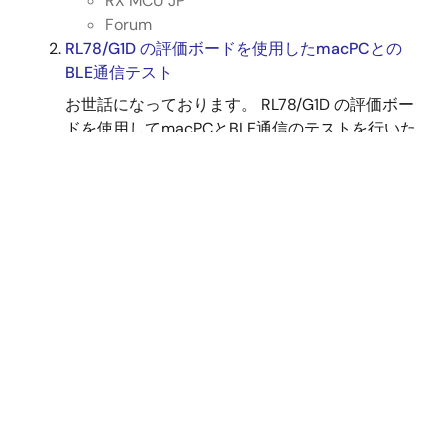
RX MCU JP
ます。Microsoft Visual Studio 2017と.NET Frameworkの
Forum
WPFを用いて、ペアリング、接続、サービスやキャラクタ
RL78/G1D の評価ボードを使用したmacPCとの
リスティックの検索、データ通信を実現します。APIの動作
BLE通信テスト
や処理の流れ、対応デバイス、関連マニュアルやサンプル
お世話になっております。 RL78/G1D の評価ボー
コードも解説します。
ドを使用してmacPCとBLE通信のテストを行いた
関連ファイル：
いのですが、macPCにUSB接続を行 ...
サンプルコード
2023年4月26日
2021年8月31日
RL78 MCU JP
アプリケーションノート
Forum
RL78/G1D ビーコンスタック 基本機能 サンプルプログラム
RL78/G1Dの電波認証とBluetoothSIG認証
Rev.2.20
... のマークが基板にシルク印刷されていました。
PDF
2.26 MB
English
www.renesas.com/.../
rtk0en0001d01001bz
.html
ここにTelec認証の印刷があるということは、製
AI生成コンテンツ:
サンプルプログラムはRL78/G1D評価
ボード上で動作し、ビーコン情報発信のための
品化後に ...
Advertising、Advertisingパケット受信のためのScanning、
2016年7月12日
RF特性評価のためのDirect Test Mode（DTM）をサポート
します。ユーザーはビーコンアプリケーションとスキャン
RL78 MCU JP