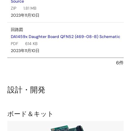
Source
ZIP
1.81 MB
2023年11月10日
回路図
DA1459x Daughter Board QFN52 (469-08-B) Schematic
PDF
614 KB
2023年11月10日
6件
設計・開発
関
ボード＆キット
連
ボ