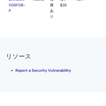
006FDB-
庫
$26
P
あ
り
リソース
Report a Security Vulnerability