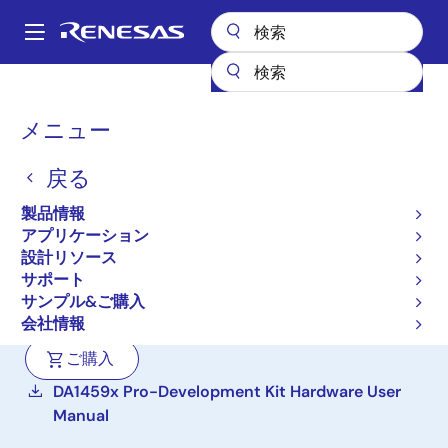
メ
イ
A
ン
Main
コ
設計リソース
ボード＆キット
DA14594-006FDB-P
navigation
ン
パ
メニュー
テ
SmartBond DA14594
ン
ン
Bluetooth Low Energy 5.3
戻る
ツ
く
に
ドーターボード (FCQFN
ず
製品情報
移
アプリケーション
SoC)
動
設計リソース
サポート
DA14594-006FDB-P
アクティブ
サンプル&ご購入
会社情報
ご購入
DA1459x Pro-Development Kit Hardware User
Manual