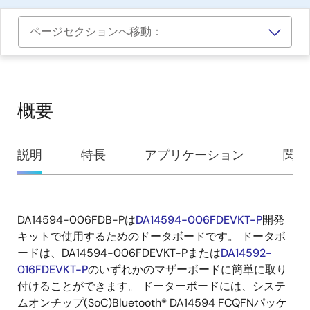
ページセクションへ移動：
概要
概
説明
特長
アプリケーション
関連
要
DA14594-006FDB-Pは
DA14594-006FDEVKT-P
開発
説
キットで使用するためのドータボードです。 ドータボ
明
ードは、DA14594-006FDEVKT-Pまたは
DA14592-
016FDEVKT-P
のいずれかのマザーボードに簡単に取り
付けることができます。 ドーターボードには、システ
ムオンチップ(SoC)Bluetooth
®
DA14594 FCQFNパッケ