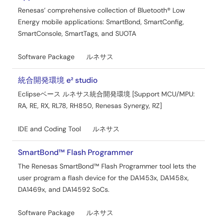
Renesas’ comprehensive collection of Bluetooth® Low
Energy mobile applications: SmartBond, SmartConfig,
SmartConsole, SmartTags, and SUOTA
Software Package
ルネサス
統合開発環境 e² studio
Eclipseベース ルネサス統合開発環境 [Support MCU/MPU:
RA, RE, RX, RL78, RH850, Renesas Synergy, RZ]
IDE and Coding Tool
ルネサス
SmartBond™ Flash Programmer
The Renesas SmartBond™ Flash Programmer tool lets the
user program a flash device for the DA1453x, DA1458x,
DA1469x, and DA14592 SoCs.
Software Package
ルネサス