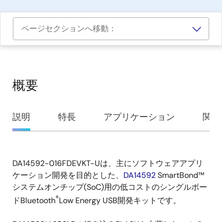
ページセクションへ移動：
概要
概
説明
特長
アプリケーション
関連
要
DA14592-016FDEVKT-Uは、主にソフトウェアアプリ
説
ケーション開発を目的とした、
DA14592
SmartBond™
明
システムオンチップ(SoC)用の低コストのシングルボー
®
ドBluetooth
Low Energy USB開発キットです。