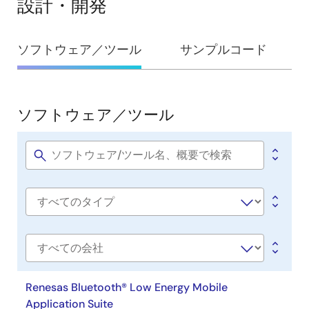
設計・開発
設
ソフトウェア／ツール
サンプルコード
計・
開
発
ソフトウェア／ツール
ソ
フ
ト
Software
title
ウ
ェ
Software
ア
type
／
ツ
会
社
ー
名
Renesas Bluetooth® Low Energy Mobile
ル
Application Suite