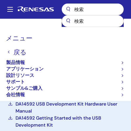
メ
イ
A
ン
Main
コ
設計リソース
ボード＆キット
DA14592-016FDEVKT-U
navigation
ン
パ
メニュー
テ
SmartBond DA14592
ン
ン
Bluetooth Low Energy 5.2
戻る
ツ
く
に
SoC USB開発キット
ず
製品情報
移
アプリケーション
DA14592-016FDEVKT-U
動
アクティブ
設計リソース
サポート
サンプル&ご購入
ご購入
会社情報
DA14592 USB Development Kit Hardware User
Manual
DA14592 Getting Started with the USB
Development Kit