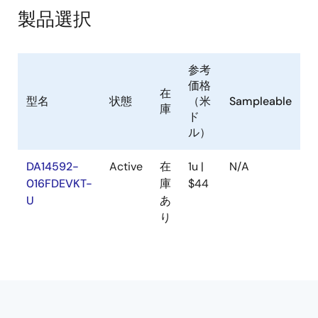
製品選択
参考
価格
在
型名
状態
（米
Sampleable
庫
ド
ル）
DA14592-
Active
在
1u |
N/A
016FDEVKT-
庫
$44
U
あ
り