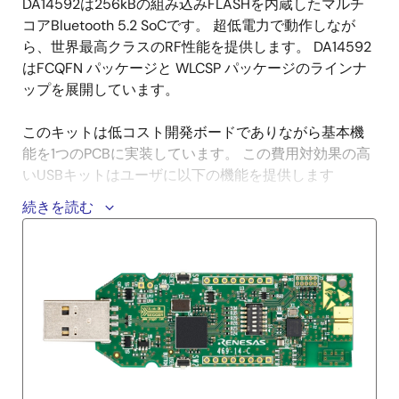
DA14592は256kBの組み込みFLASHを内蔵したマルチ
コアBluetooth 5.2 SoCです。 超低電力で動作しなが
ら、世界最高クラスのRF性能を提供します。 DA14592
はFCQFN パッケージと WLCSP パッケージのラインナ
ップを展開しています。
このキットは低コスト開発ボードでありながら基本機
能を1つのPCBに実装しています。 この費用対効果の高
いUSBキットはユーザに以下の機能を提供します
続きを読む
ソフトウェア開発
DA14592 SDKを使用したJTAGまたはUARTによるプ
ログラミング
MikroBUS™モジュール接続